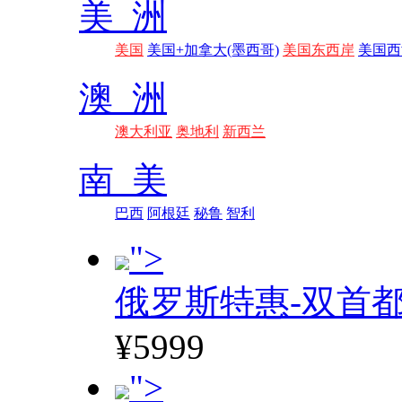
美 洲
美国
美国+加拿大(墨西哥)
美国东西岸
美国西
澳 洲
澳大利亚
奥地利
新西兰
南 美
巴西
阿根廷
秘鲁
智利
">
俄罗斯特惠-双首
¥5999
">