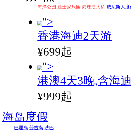
海洋公园
迪士尼乐园
港珠澳大桥
威尼斯人度
">
香港海迪2天游
¥699起
">
港澳4天3晚,含海
¥999起
海岛度假
巴厘岛
普吉岛
沙巴