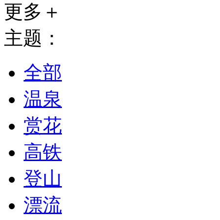
更多＋
主题：
全部
温泉
赏花
高铁
登山
漂流