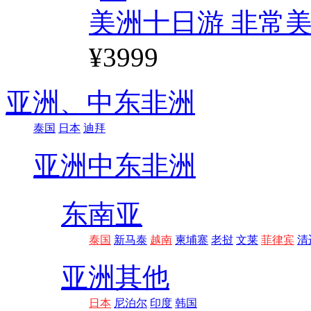
美洲十日游 非常美
¥3999
亚洲、
中东非洲
泰国
日本
迪拜
亚洲
中东非洲
东南亚
泰国
新马泰
越南
柬埔寨
老挝
文莱
菲律宾
清
亚洲其他
日本
尼泊尔
印度
韩国