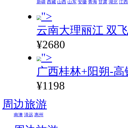
新疆
西藏
山西
山东
安徽
青海
甘肃
湖北
江西
">
云南大理丽江 双飞
¥2680
">
广西桂林+阳朔-高
¥1198
周边旅游
南澳
清远
惠州