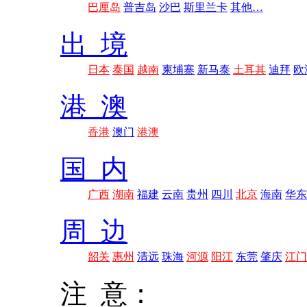
巴厘岛
普吉岛
沙巴
斯里兰卡
其他…
出 境
日本
泰国
越南
柬埔寨
新马泰
土耳其
迪拜
欧
港 澳
香港
澳门
港澳
国 内
广西
湖南
福建
云南
贵州
四川
北京
海南
华东
周 边
韶关
惠州
清远
珠海
河源
阳江
东莞
肇庆
江门
注 意：