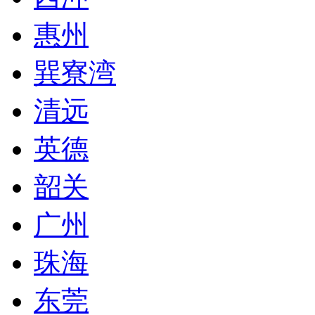
惠州
巽寮湾
清远
英德
韶关
广州
珠海
东莞