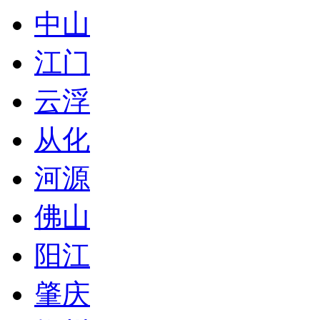
中山
江门
云浮
从化
河源
佛山
阳江
肇庆