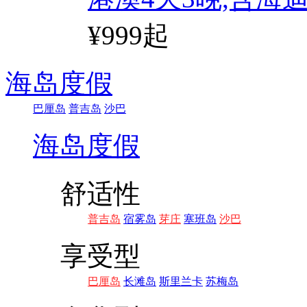
¥999起
海岛度假
巴厘岛
普吉岛
沙巴
海岛度假
舒适性
普吉岛
宿雾岛
芽庄
塞班岛
沙巴
享受型
巴厘岛
长滩岛
斯里兰卡
苏梅岛