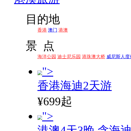
目的地
香港
澳门
港澳
景 点
海洋公园
迪士尼乐园
港珠澳大桥
威尼斯人度
">
香港海迪2天游
¥699起
">
港澳4天3晚,含海