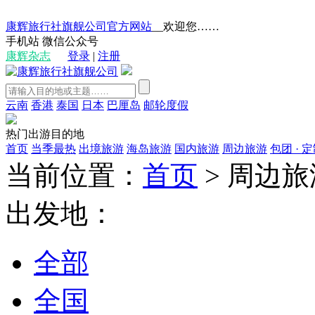
康辉旅行社旗舰公司官方网站
__欢迎您……
手机站
微信公众号
康辉杂志
登录
|
注册
云南
香港
泰国
日本
巴厘岛
邮轮度假
热门出游目的地
首页
当季最热
出境旅游
海岛旅游
国内旅游
周边旅游
包团 · 
当前位置：
首页
>
周边旅
出发地：
全部
全国