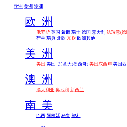
欧洲
美洲
澳洲
欧 洲
俄罗斯
英国
希腊
瑞士
德国
意大利
法瑞意(德
荷兰
瑞典
北欧
东欧
欧洲其他
美 洲
美国
美国+加拿大(墨西哥)
美国东西岸
美国西
澳 洲
澳大利亚
奥地利
新西兰
南 美
巴西
阿根廷
秘鲁
智利