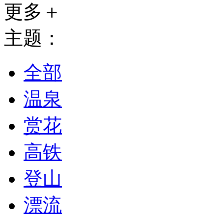
更多＋
主题：
全部
温泉
赏花
高铁
登山
漂流