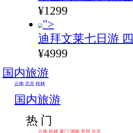
¥1299
">
迪拜文莱七日游 四
¥4999
国内旅游
云南
北京
桂林
国内旅游
热 门
云南
桂林
厦门
湖南
贵州
北京