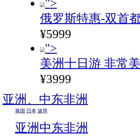
">
俄罗斯特惠-双首
¥5999
">
美洲十日游 非常美
¥3999
亚洲、
中东非洲
泰国
日本
迪拜
亚洲
中东非洲