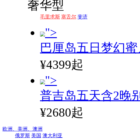
奢华型
毛里求斯
塞舌尔
斐济
">
巴厘岛五日梦幻蜜
¥4399起
">
普吉岛五天含2晚
¥2680起
欧洲、
美洲、
澳洲
俄罗斯
美国
澳大利亚