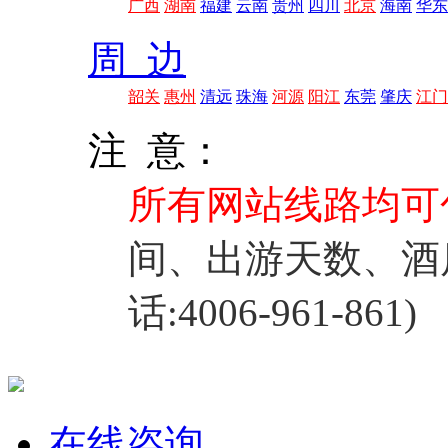
广西
湖南
福建
云南
贵州
四川
北京
海南
华东
周 边
韶关
惠州
清远
珠海
河源
阳江
东莞
肇庆
江门
注 意：
所有网站线路均可
间、出游天数、酒
话:4006-961-861)
在线咨询