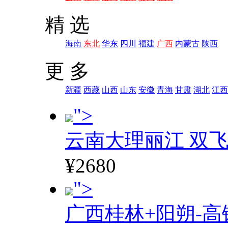
精 选
海南
东北
华东
四川
福建
广西
内蒙古
陕西
更 多
新疆
西藏
山西
山东
安徽
青海
甘肃
湖北
江西
">
云南大理丽江 双飞
¥2680
">
广西桂林+阳朔-高