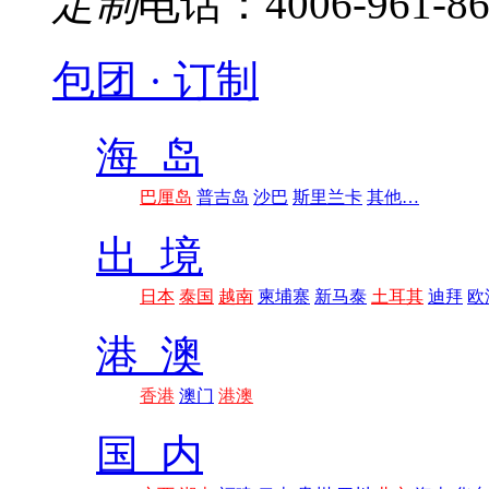
定制
电话：4006-961-86
包团 · 订制
海 岛
巴厘岛
普吉岛
沙巴
斯里兰卡
其他…
出 境
日本
泰国
越南
柬埔寨
新马泰
土耳其
迪拜
欧
港 澳
香港
澳门
港澳
国 内