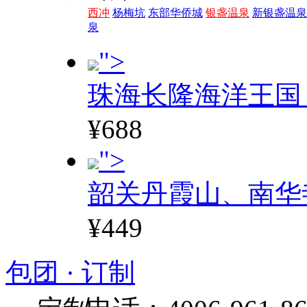
西冲
杨梅坑
东部华侨城
银盏温泉
新银盏温泉
泉
">
珠海长隆海洋王国
¥688
">
韶关丹霞山、南华
¥449
包团 · 订制