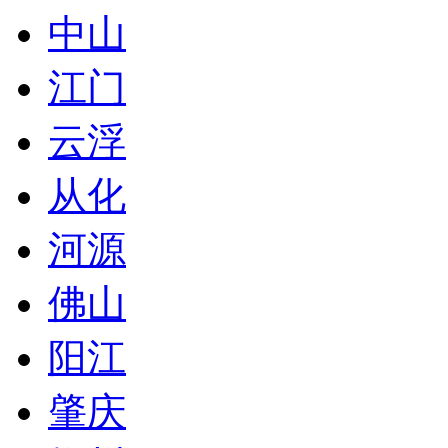
中山
江门
云浮
从化
河源
佛山
阳江
肇庆