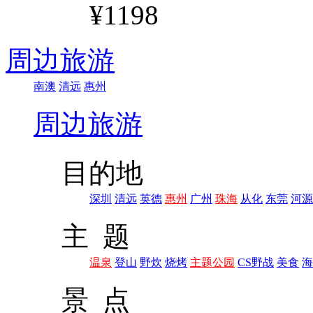
¥1198
周边旅游
南澳
清远
惠州
周边旅游
目的地
深圳
清远
英德
惠州
广州
珠海
从化
东莞
河源
主 题
温泉
登山
野炊
烧烤
主题公园
CS野战
美食
海
景 点