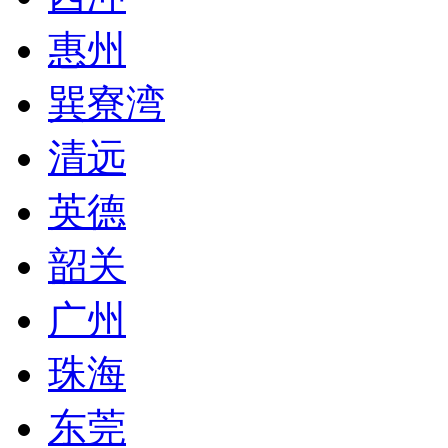
惠州
巽寮湾
清远
英德
韶关
广州
珠海
东莞