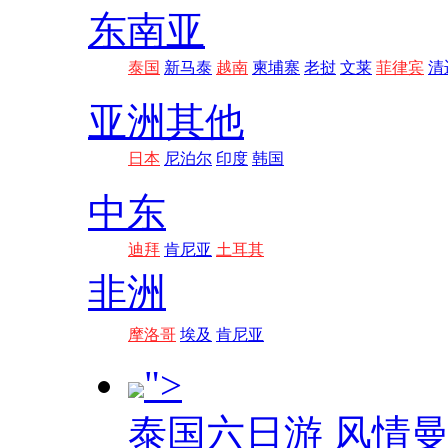
东南亚
泰国
新马泰
越南
柬埔寨
老挝
文莱
菲律宾
清
亚洲其他
日本
尼泊尔
印度
韩国
中东
迪拜
肯尼亚
土耳其
非洲
摩洛哥
埃及
肯尼亚
">
泰国六日游 风情