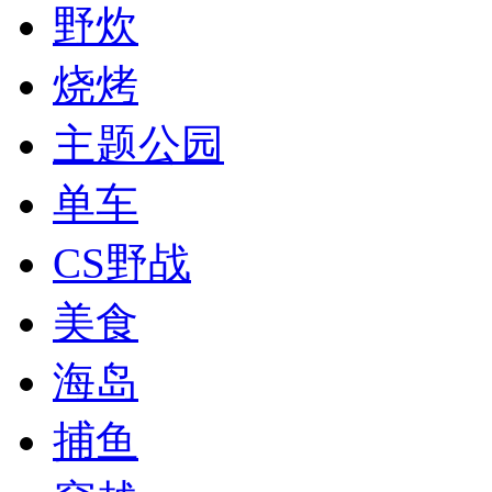
野炊
烧烤
主题公园
单车
CS野战
美食
海岛
捕鱼