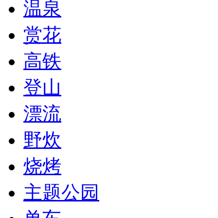
温泉
赏花
高铁
登山
漂流
野炊
烧烤
主题公园