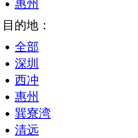
惠州
目的地：
全部
深圳
西冲
惠州
巽寮湾
清远