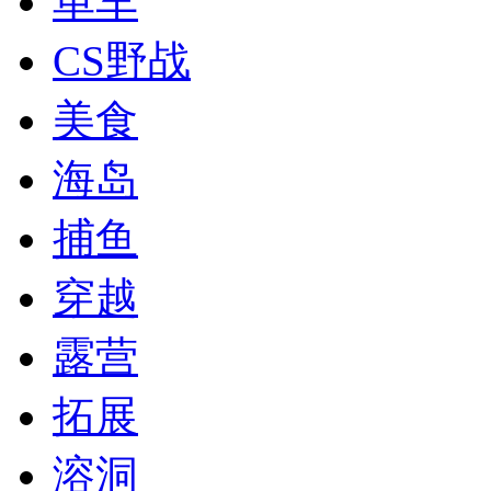
单车
CS野战
美食
海岛
捕鱼
穿越
露营
拓展
溶洞