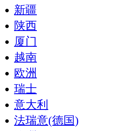
新疆
陕西
厦门
越南
欧洲
瑞士
意大利
法瑞意(德国)