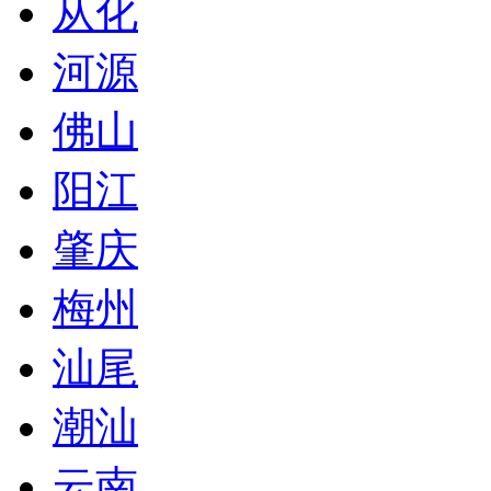
从化
河源
佛山
阳江
肇庆
梅州
汕尾
潮汕
云南