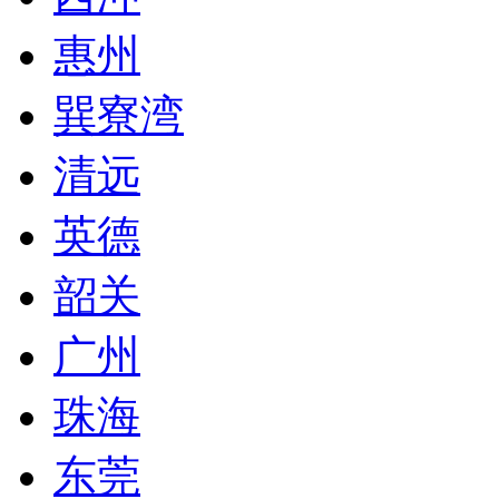
惠州
巽寮湾
清远
英德
韶关
广州
珠海
东莞