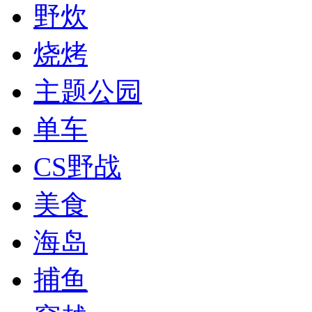
野炊
烧烤
主题公园
单车
CS野战
美食
海岛
捕鱼