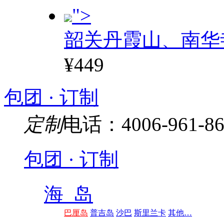
">
韶关丹霞山、南华
¥449
包团 · 订制
定制
电话：4006-961-86
包团 · 订制
海 岛
巴厘岛
普吉岛
沙巴
斯里兰卡
其他…