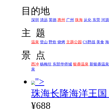
目的地
深圳
清远
英德
惠州
广州
珠海
从化
东莞
河源
主 题
温泉
登山
野炊
烧烤
主题公园
CS野战
美食
海
景 点
西冲
杨梅坑
东部华侨城
银盏温泉
新银盏温泉
泉
">
珠海长隆海洋王国
¥688