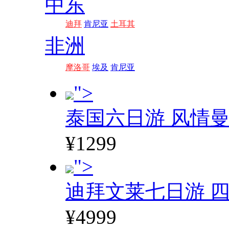
中东
迪拜
肯尼亚
土耳其
非洲
摩洛哥
埃及
肯尼亚
">
泰国六日游 风情
¥1299
">
迪拜文莱七日游 四
¥4999