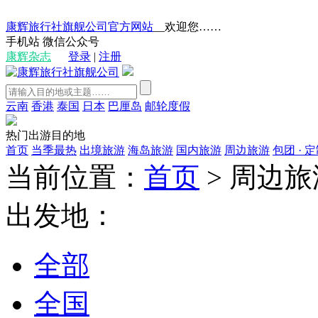
康辉旅行社旗舰公司官方网站
__欢迎您……
手机站
微信公众号
康辉杂志
登录
|
注册
云南
香港
泰国
日本
巴厘岛
邮轮度假
热门出游目的地
首页
当季最热
出境旅游
海岛旅游
国内旅游
周边旅游
包团 · 
当前位置：
首页
>
周边旅
出发地：
全部
全国