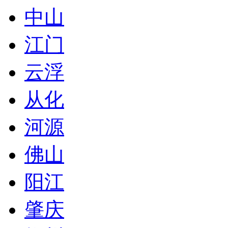
中山
江门
云浮
从化
河源
佛山
阳江
肇庆