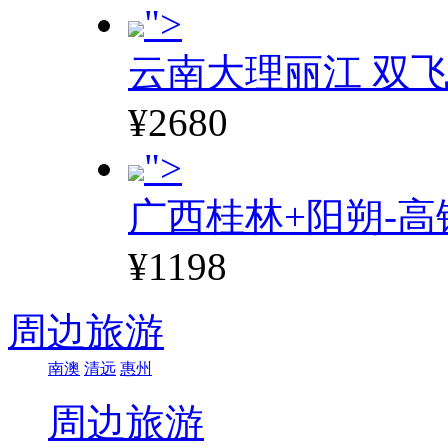
">
云南大理丽江 双飞
¥2680
">
广西桂林+阳朔-高
¥1198
周边旅游
南澳
清远
惠州
周边旅游