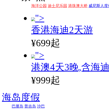
海洋公园
迪士尼乐园
港珠澳大桥
威尼斯人度
">
香港海迪2天游
¥699起
">
港澳4天3晚,含海
¥999起
海岛度假
巴厘岛
普吉岛
沙巴