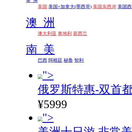
美 洲
美国
美国+加拿大(墨西哥)
美国东西岸
美国西
澳 洲
澳大利亚
奥地利
新西兰
南 美
巴西
阿根廷
秘鲁
智利
">
俄罗斯特惠-双首
¥5999
">
美洲十日游 非常美