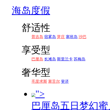
海岛度假
舒适性
普吉岛
宿雾岛
芽庄
塞班岛
沙巴
享受型
巴厘岛
长滩岛
斯里兰卡
苏梅岛
奢华型
毛里求斯
塞舌尔
斐济
">
巴厘岛五日梦幻蜜