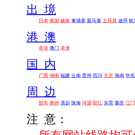
出 境
日本
泰国
越南
柬埔寨
新马泰
土耳其
迪拜
欧
港 澳
香港
澳门
港澳
国 内
广西
湖南
福建
云南
贵州
四川
北京
海南
华东
周 边
韶关
惠州
清远
珠海
河源
阳江
东莞
肇庆
江门
注 意：