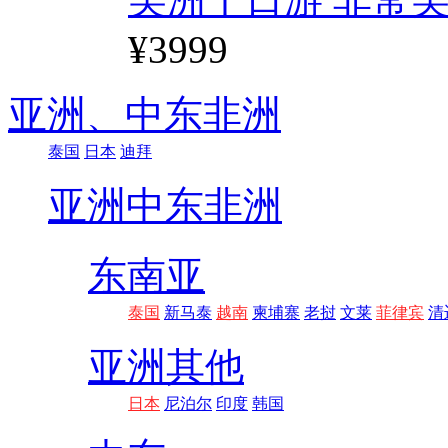
¥3999
亚洲、
中东非洲
泰国
日本
迪拜
亚洲
中东非洲
东南亚
泰国
新马泰
越南
柬埔寨
老挝
文莱
菲律宾
清
亚洲其他
日本
尼泊尔
印度
韩国