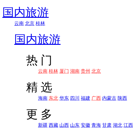
国内旅游
云南
北京
桂林
国内旅游
热 门
云南
桂林
厦门
湖南
贵州
北京
精 选
海南
东北
华东
四川
福建
广西
内蒙古
陕西
更 多
新疆
西藏
山西
山东
安徽
青海
甘肃
湖北
江西