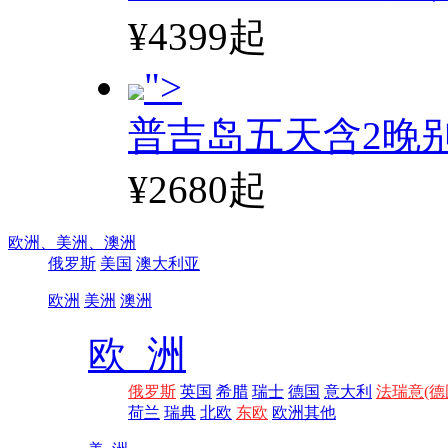
¥4399起
">
普吉岛五天含2晚
¥2680起
欧洲、
美洲、
澳洲
俄罗斯
美国
澳大利亚
欧洲
美洲
澳洲
欧 洲
俄罗斯
英国
希腊
瑞士
德国
意大利
法瑞意(德
荷兰
瑞典
北欧
东欧
欧洲其他