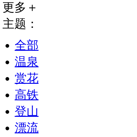
更多＋
主题：
全部
温泉
赏花
高铁
登山
漂流