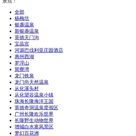
景点：
全部
杨梅坑
银盏温泉
新银盏温泉
英德天门沟
宝晶宫
河源巴伐利亚庄园酒店
惠州西湖
罗浮山
巽寮湾
龙门铁泉
龙门尚天然温泉
从化溪头村
从化望谷温泉小镇
珠海长隆海洋王国
英德奇洞温泉度假区
广州长隆欢乐世界
长隆野生动物世界
增城白水寨风景区
梦幻百花洲