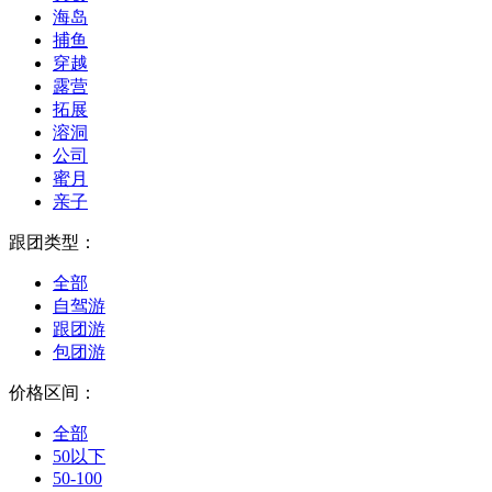
海岛
捕鱼
穿越
露营
拓展
溶洞
公司
蜜月
亲子
跟团类型：
全部
自驾游
跟团游
包团游
价格区间：
全部
50以下
50-100