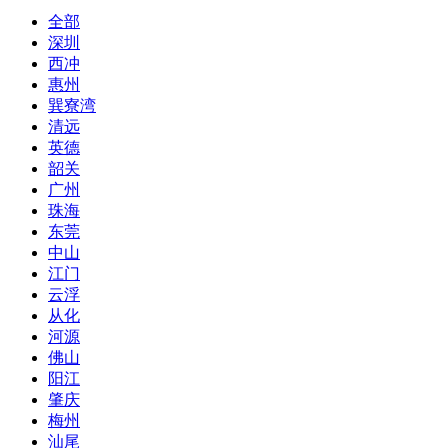
全部
深圳
西冲
惠州
巽寮湾
清远
英德
韶关
广州
珠海
东莞
中山
江门
云浮
从化
河源
佛山
阳江
肇庆
梅州
汕尾