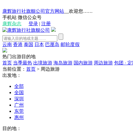
康辉旅行社旗舰公司官方网站
__欢迎您……
手机站
微信公众号
康辉杂志
登录
|
注册
云南
香港
泰国
日本
巴厘岛
邮轮度假
热门出游目的地
首页
当季最热
出境旅游
海岛旅游
国内旅游
周边旅游
包团 · 
当前位置：
首页
>
周边旅游
出发地：
全部
全国
深圳
广州
东莞
惠州
目的地：