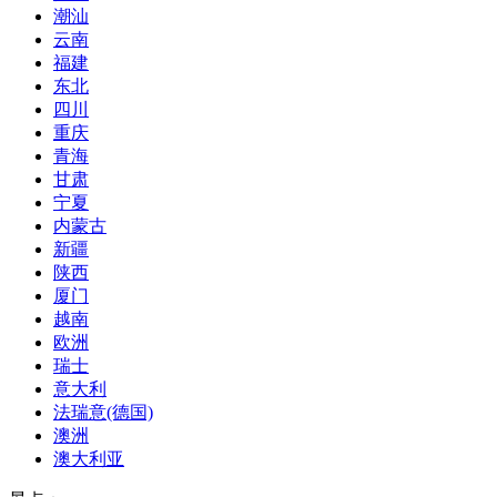
潮汕
云南
福建
东北
四川
重庆
青海
甘肃
宁夏
内蒙古
新疆
陕西
厦门
越南
欧洲
瑞士
意大利
法瑞意(德国)
澳洲
澳大利亚