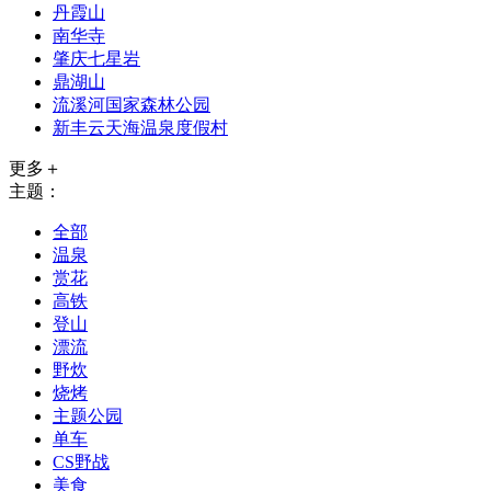
丹霞山
南华寺
肇庆七星岩
鼎湖山
流溪河国家森林公园
新丰云天海温泉度假村
更多＋
主题：
全部
温泉
赏花
高铁
登山
漂流
野炊
烧烤
主题公园
单车
CS野战
美食