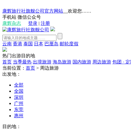
康辉旅行社旗舰公司官方网站
__欢迎您……
手机站
微信公众号
康辉杂志
登录
|
注册
云南
香港
泰国
日本
巴厘岛
邮轮度假
热门出游目的地
首页
当季最热
出境旅游
海岛旅游
国内旅游
周边旅游
包团 · 
当前位置：
首页
>
周边旅游
出发地：
全部
全国
深圳
广州
东莞
惠州
目的地：