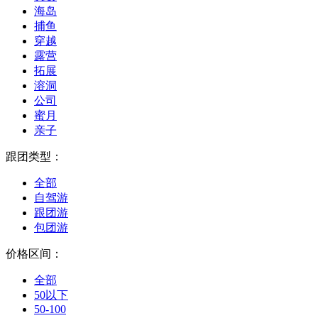
海岛
捕鱼
穿越
露营
拓展
溶洞
公司
蜜月
亲子
跟团类型：
全部
自驾游
跟团游
包团游
价格区间：
全部
50以下
50-100