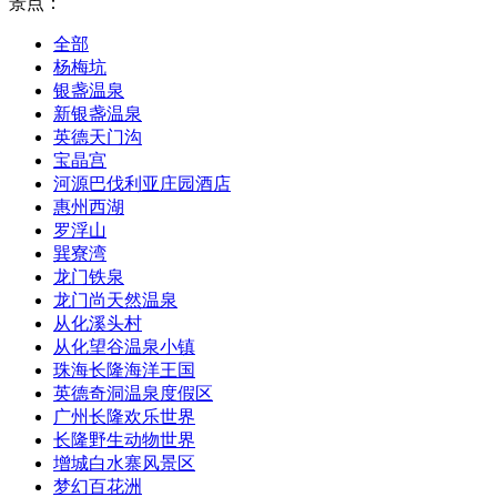
景点：
全部
杨梅坑
银盏温泉
新银盏温泉
英德天门沟
宝晶宫
河源巴伐利亚庄园酒店
惠州西湖
罗浮山
巽寮湾
龙门铁泉
龙门尚天然温泉
从化溪头村
从化望谷温泉小镇
珠海长隆海洋王国
英德奇洞温泉度假区
广州长隆欢乐世界
长隆野生动物世界
增城白水寨风景区
梦幻百花洲