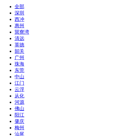
全部
深圳
西冲
惠州
巽寮湾
清远
英德
韶关
广州
珠海
东莞
中山
江门
云浮
从化
河源
佛山
阳江
肇庆
梅州
汕尾