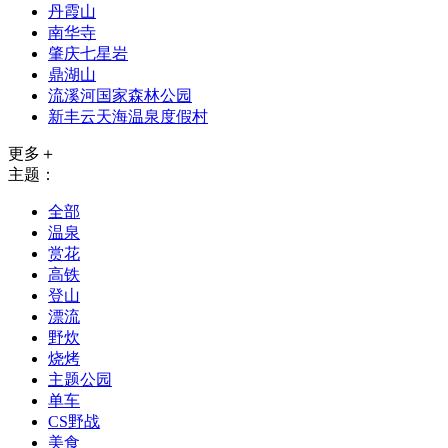
丹霞山
南华寺
肇庆七星岩
鼎湖山
流溪河国家森林公园
新丰云天海温泉度假村
更多＋
主题：
全部
温泉
赏花
高铁
登山
漂流
野炊
烧烤
主题公园
单车
CS野战
美食