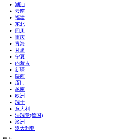
潮汕
云南
福建
东北
四川
重庆
青海
甘肃
宁夏
内蒙古
新疆
陕西
厦门
越南
欧洲
瑞士
意大利
法瑞意(德国)
澳洲
澳大利亚