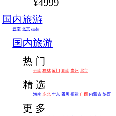
¥4999
国内旅游
云南
北京
桂林
国内旅游
热 门
云南
桂林
厦门
湖南
贵州
北京
精 选
海南
东北
华东
四川
福建
广西
内蒙古
陕西
更 多