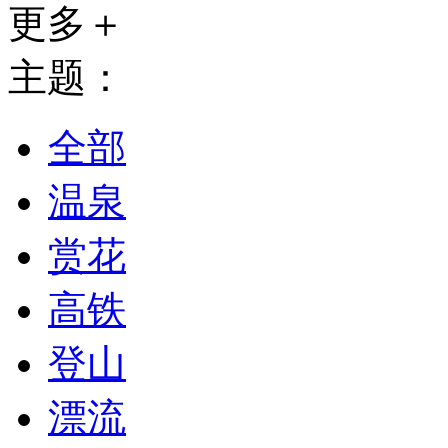
更多＋
主题：
全部
温泉
赏花
高铁
登山
漂流