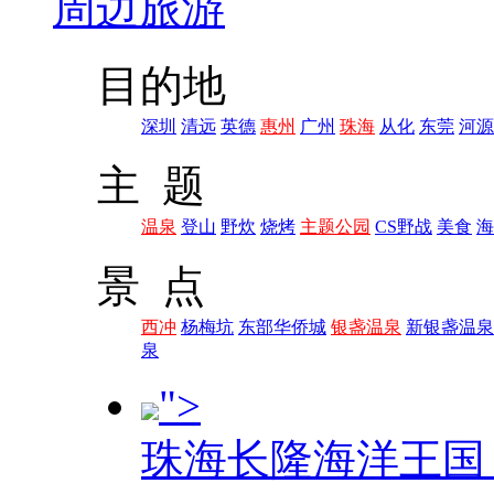
周边旅游
目的地
深圳
清远
英德
惠州
广州
珠海
从化
东莞
河源
主 题
温泉
登山
野炊
烧烤
主题公园
CS野战
美食
海
景 点
西冲
杨梅坑
东部华侨城
银盏温泉
新银盏温泉
泉
">
珠海长隆海洋王国