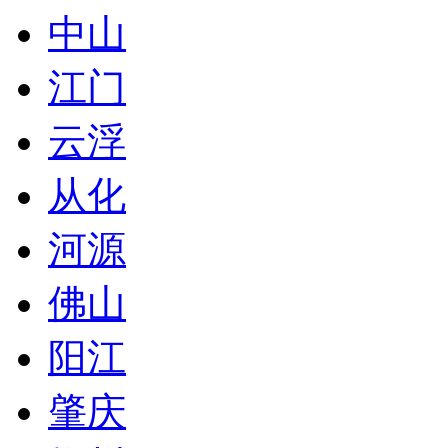
中山
江门
云浮
从化
河源
佛山
阳江
肇庆