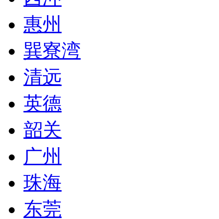
惠州
巽寮湾
清远
英德
韶关
广州
珠海
东莞