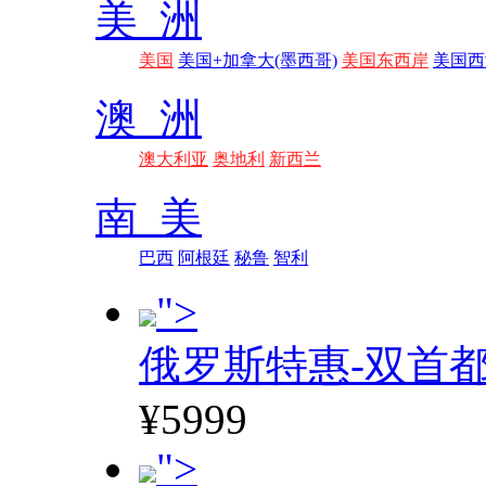
美 洲
美国
美国+加拿大(墨西哥)
美国东西岸
美国西
澳 洲
澳大利亚
奥地利
新西兰
南 美
巴西
阿根廷
秘鲁
智利
">
俄罗斯特惠-双首
¥5999
">