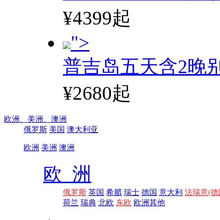
¥4399起
">
普吉岛五天含2晚
¥2680起
欧洲、
美洲、
澳洲
俄罗斯
美国
澳大利亚
欧洲
美洲
澳洲
欧 洲
俄罗斯
英国
希腊
瑞士
德国
意大利
法瑞意(德
荷兰
瑞典
北欧
东欧
欧洲其他