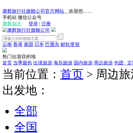
康辉旅行社旗舰公司官方网站
__欢迎您……
手机站
微信公众号
康辉杂志
登录
|
注册
云南
香港
泰国
日本
巴厘岛
邮轮度假
热门出游目的地
首页
当季最热
出境旅游
海岛旅游
国内旅游
周边旅游
包团 · 
当前位置：
首页
>
周边旅
出发地：
全部
全国