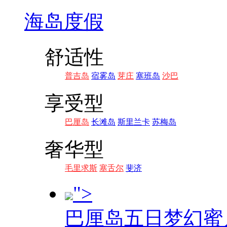
海岛度假
舒适性
普吉岛
宿雾岛
芽庄
塞班岛
沙巴
享受型
巴厘岛
长滩岛
斯里兰卡
苏梅岛
奢华型
毛里求斯
塞舌尔
斐济
">
巴厘岛五日梦幻蜜