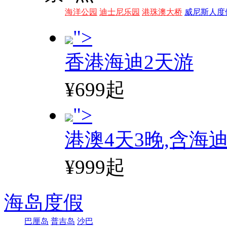
海洋公园
迪士尼乐园
港珠澳大桥
威尼斯人度
">
香港海迪2天游
¥699起
">
港澳4天3晚,含海
¥999起
海岛度假
巴厘岛
普吉岛
沙巴