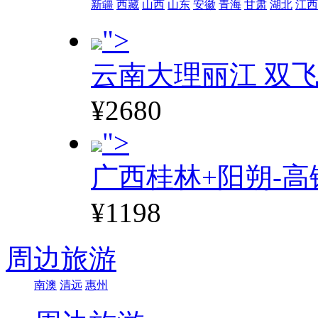
新疆
西藏
山西
山东
安徽
青海
甘肃
湖北
江西
">
云南大理丽江 双飞
¥2680
">
广西桂林+阳朔-高
¥1198
周边旅游
南澳
清远
惠州