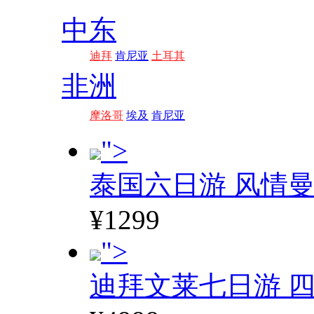
中东
迪拜
肯尼亚
土耳其
非洲
摩洛哥
埃及
肯尼亚
">
泰国六日游 风情
¥1299
">
迪拜文莱七日游 四