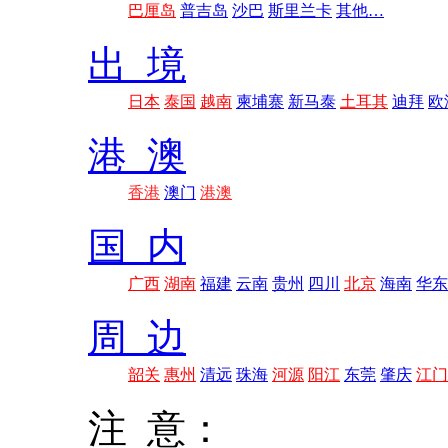
巴厘岛
普吉岛
沙巴
斯里兰卡
其他…
出 境
日本
泰国
越南
柬埔寨
新马泰
土耳其
迪拜
欧
港 澳
香港
澳门
港澳
国 内
广西
湖南
福建
云南
贵州
四川
北京
海南
华东
周 边
韶关
惠州
清远
珠海
河源
阳江
东莞
肇庆
江门
注 意：