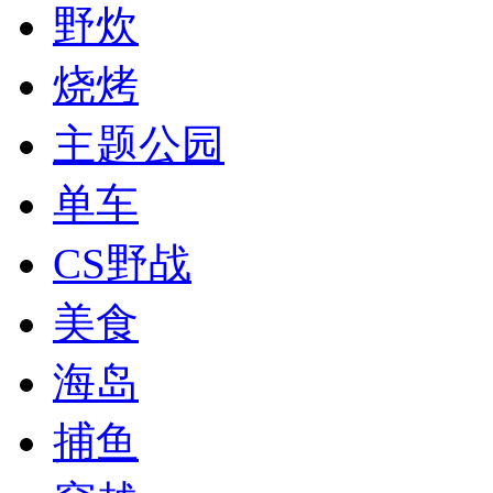
野炊
烧烤
主题公园
单车
CS野战
美食
海岛
捕鱼