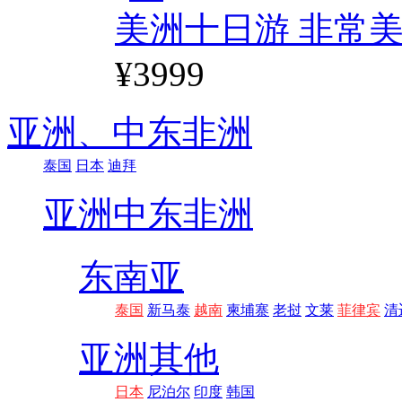
美洲十日游 非常美
¥3999
亚洲、
中东非洲
泰国
日本
迪拜
亚洲
中东非洲
东南亚
泰国
新马泰
越南
柬埔寨
老挝
文莱
菲律宾
清
亚洲其他
日本
尼泊尔
印度
韩国