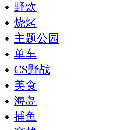
野炊
烧烤
主题公园
单车
CS野战
美食
海岛
捕鱼