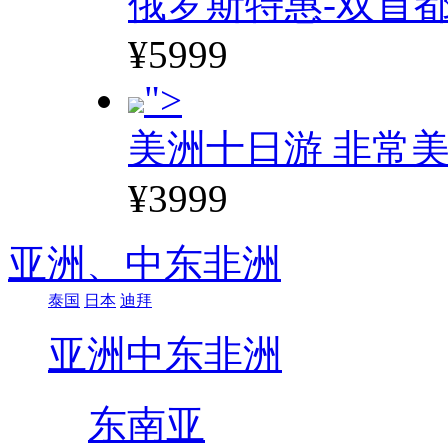
俄罗斯特惠-双首
¥5999
">
美洲十日游 非常美
¥3999
亚洲、
中东非洲
泰国
日本
迪拜
亚洲
中东非洲
东南亚