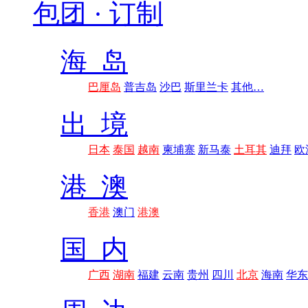
包团 · 订制
海 岛
巴厘岛
普吉岛
沙巴
斯里兰卡
其他…
出 境
日本
泰国
越南
柬埔寨
新马泰
土耳其
迪拜
欧
港 澳
香港
澳门
港澳
国 内
广西
湖南
福建
云南
贵州
四川
北京
海南
华东