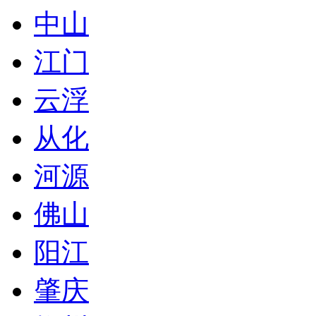
中山
江门
云浮
从化
河源
佛山
阳江
肇庆