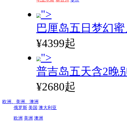
">
巴厘岛五日梦幻蜜
¥4399起
">
普吉岛五天含2晚
¥2680起
欧洲、
美洲、
澳洲
俄罗斯
美国
澳大利亚
欧洲
美洲
澳洲