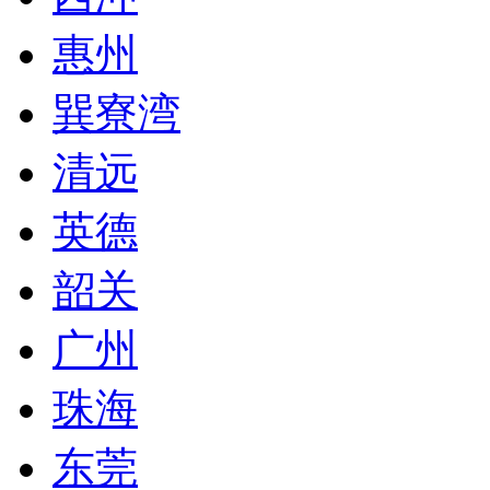
惠州
巽寮湾
清远
英德
韶关
广州
珠海
东莞