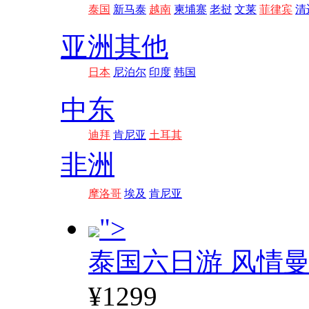
泰国
新马泰
越南
柬埔寨
老挝
文莱
菲律宾
清
亚洲其他
日本
尼泊尔
印度
韩国
中东
迪拜
肯尼亚
土耳其
非洲
摩洛哥
埃及
肯尼亚
">
泰国六日游 风情
¥1299