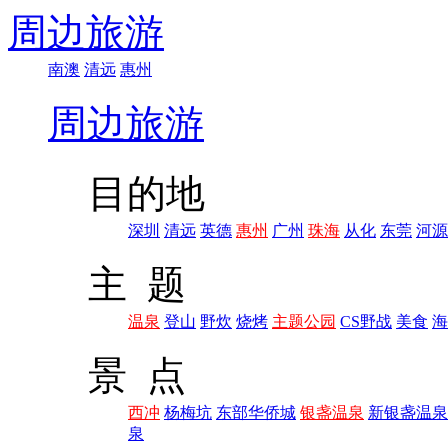
周边旅游
南澳
清远
惠州
周边旅游
目的地
深圳
清远
英德
惠州
广州
珠海
从化
东莞
河源
主 题
温泉
登山
野炊
烧烤
主题公园
CS野战
美食
海
景 点
西冲
杨梅坑
东部华侨城
银盏温泉
新银盏温泉
泉