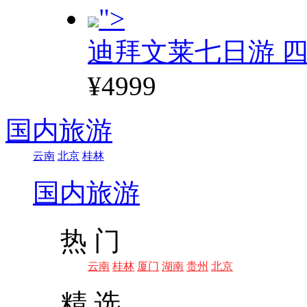
">
迪拜文莱七日游 四
¥4999
国内旅游
云南
北京
桂林
国内旅游
热 门
云南
桂林
厦门
湖南
贵州
北京
精 选