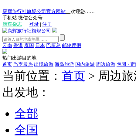
康辉旅行社旗舰公司官方网站
__欢迎您……
手机站
微信公众号
康辉杂志
登录
|
注册
云南
香港
泰国
日本
巴厘岛
邮轮度假
热门出游目的地
首页
当季最热
出境旅游
海岛旅游
国内旅游
周边旅游
包团 · 
当前位置：
首页
>
周边旅
出发地：
全部
全国