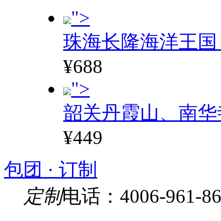
">
珠海长隆海洋王国
¥688
">
韶关丹霞山、南华
¥449
包团 · 订制
定制
电话：4006-961-86