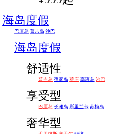
海岛度假
巴厘岛
普吉岛
沙巴
海岛度假
舒适性
普吉岛
宿雾岛
芽庄
塞班岛
沙巴
享受型
巴厘岛
长滩岛
斯里兰卡
苏梅岛
奢华型
毛里求斯
塞舌尔
斐济