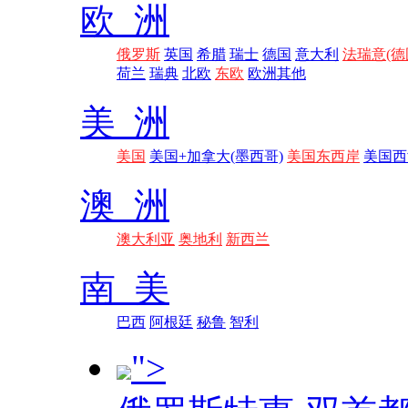
欧 洲
俄罗斯
英国
希腊
瑞士
德国
意大利
法瑞意(德
荷兰
瑞典
北欧
东欧
欧洲其他
美 洲
美国
美国+加拿大(墨西哥)
美国东西岸
美国西
澳 洲
澳大利亚
奥地利
新西兰
南 美
巴西
阿根廷
秘鲁
智利
">