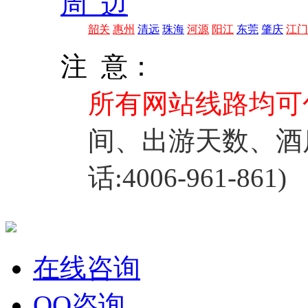
周 边
韶关
惠州
清远
珠海
河源
阳江
东莞
肇庆
江门
注 意：
所有网站线路均可
间、出游天数、酒
话:4006-961-861)
在线咨询
QQ咨询