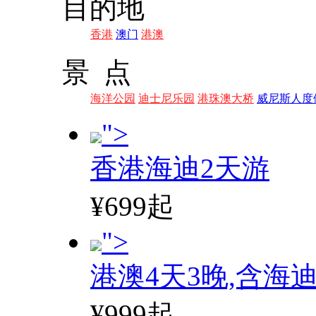
目的地
香港
澳门
港澳
景 点
海洋公园
迪士尼乐园
港珠澳大桥
威尼斯人度
">
香港海迪2天游
¥699起
">
港澳4天3晚,含海
¥999起