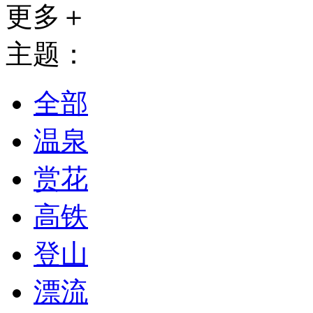
更多＋
主题：
全部
温泉
赏花
高铁
登山
漂流