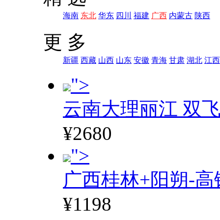
海南
东北
华东
四川
福建
广西
内蒙古
陕西
更 多
新疆
西藏
山西
山东
安徽
青海
甘肃
湖北
江西
">
云南大理丽江 双飞
¥2680
">
广西桂林+阳朔-高
¥1198