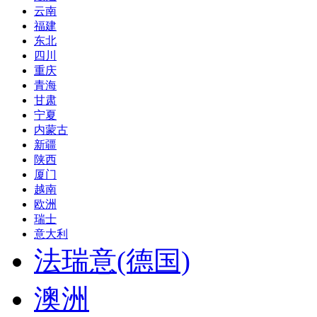
云南
福建
东北
四川
重庆
青海
甘肃
宁夏
内蒙古
新疆
陕西
厦门
越南
欧洲
瑞士
意大利
法瑞意(德国)
澳洲