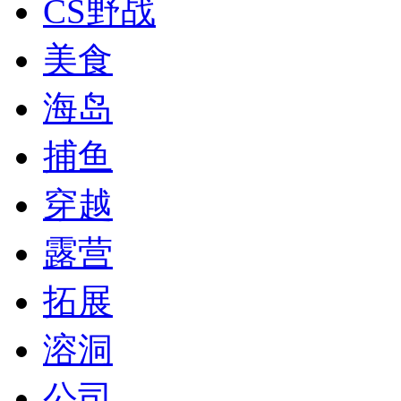
CS野战
美食
海岛
捕鱼
穿越
露营
拓展
溶洞
公司