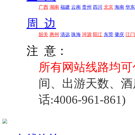
广西
湖南
福建
云南
贵州
四川
北京
海南
华东
周 边
韶关
惠州
清远
珠海
河源
阳江
东莞
肇庆
江门
注 意：
所有网站线路均可
间、出游天数、酒
话:4006-961-861)