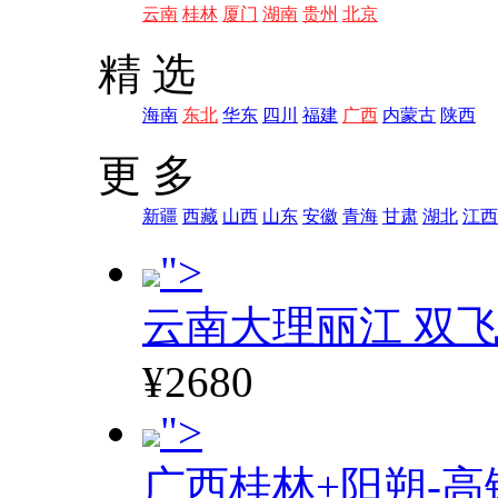
云南
桂林
厦门
湖南
贵州
北京
精 选
海南
东北
华东
四川
福建
广西
内蒙古
陕西
更 多
新疆
西藏
山西
山东
安徽
青海
甘肃
湖北
江西
">
云南大理丽江 双飞
¥2680
">
广西桂林+阳朔-高