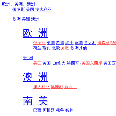
欧洲、
美洲、
澳洲
俄罗斯
美国
澳大利亚
欧洲
美洲
澳洲
欧 洲
俄罗斯
英国
希腊
瑞士
德国
意大利
法瑞意(德
荷兰
瑞典
北欧
东欧
欧洲其他
美 洲
美国
美国+加拿大(墨西哥)
美国东西岸
美国西
澳 洲
澳大利亚
奥地利
新西兰
南 美
巴西
阿根廷
秘鲁
智利