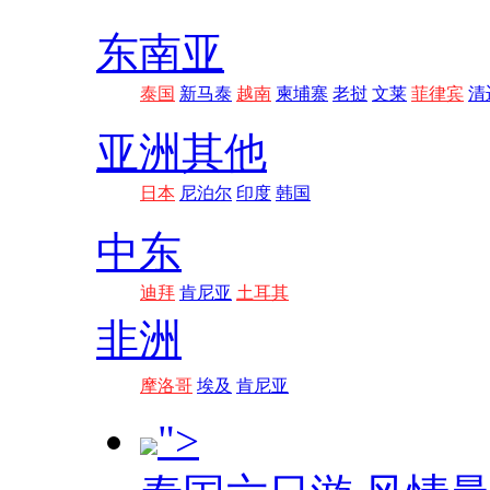
东南亚
泰国
新马泰
越南
柬埔寨
老挝
文莱
菲律宾
清
亚洲其他
日本
尼泊尔
印度
韩国
中东
迪拜
肯尼亚
土耳其
非洲
摩洛哥
埃及
肯尼亚
">