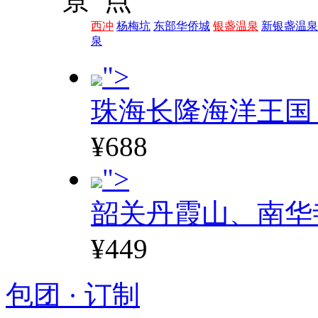
西冲
杨梅坑
东部华侨城
银盏温泉
新银盏温泉
泉
">
珠海长隆海洋王国
¥688
">
韶关丹霞山、南华
¥449
包团 · 订制