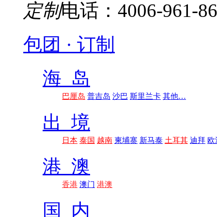
定制
电话：4006-961-86
包团 · 订制
海 岛
巴厘岛
普吉岛
沙巴
斯里兰卡
其他…
出 境
日本
泰国
越南
柬埔寨
新马泰
土耳其
迪拜
欧
港 澳
香港
澳门
港澳
国 内