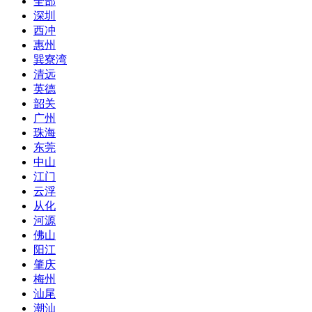
全部
深圳
西冲
惠州
巽寮湾
清远
英德
韶关
广州
珠海
东莞
中山
江门
云浮
从化
河源
佛山
阳江
肇庆
梅州
汕尾
潮汕