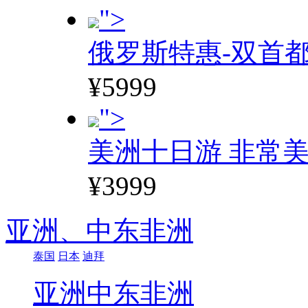
">
俄罗斯特惠-双首
¥5999
">
美洲十日游 非常美
¥3999
亚洲、
中东非洲
泰国
日本
迪拜
亚洲
中东非洲