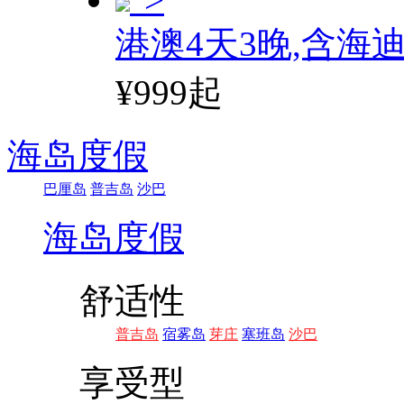
港澳4天3晚,含海
¥999起
海岛度假
巴厘岛
普吉岛
沙巴
海岛度假
舒适性
普吉岛
宿雾岛
芽庄
塞班岛
沙巴
享受型