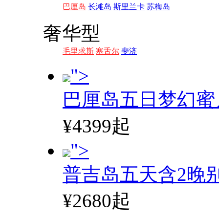
巴厘岛
长滩岛
斯里兰卡
苏梅岛
奢华型
毛里求斯
塞舌尔
斐济
">
巴厘岛五日梦幻蜜
¥4399起
">
普吉岛五天含2晚
¥2680起