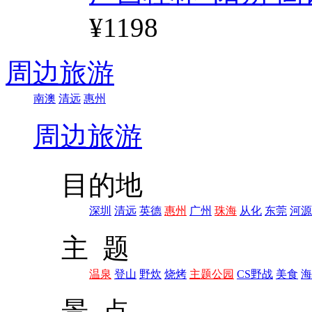
¥1198
周边旅游
南澳
清远
惠州
周边旅游
目的地
深圳
清远
英德
惠州
广州
珠海
从化
东莞
河源
主 题
温泉
登山
野炊
烧烤
主题公园
CS野战
美食
海
景 点