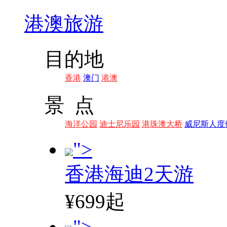
港澳旅游
目的地
香港
澳门
港澳
景 点
海洋公园
迪士尼乐园
港珠澳大桥
威尼斯人度
">
香港海迪2天游
¥699起
">