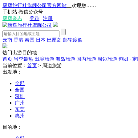
康辉旅行社旗舰公司官方网站
__欢迎您……
手机站
微信公众号
康辉杂志
登录
|
注册
云南
香港
泰国
日本
巴厘岛
邮轮度假
热门出游目的地
首页
当季最热
出境旅游
海岛旅游
国内旅游
周边旅游
包团 · 
当前位置：
首页
>
周边旅游
出发地：
全部
全国
深圳
广州
东莞
惠州
目的地：