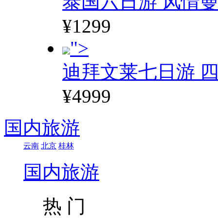
泰国六日游 风情
¥1299
">
迪拜文莱七日游 四
¥4999
国内旅游
云南
北京
桂林
国内旅游
热 门