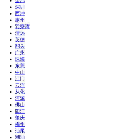
全部
深圳
西冲
惠州
巽寮湾
清远
英德
韶关
广州
珠海
东莞
中山
江门
云浮
从化
河源
佛山
阳江
肇庆
梅州
汕尾
潮汕