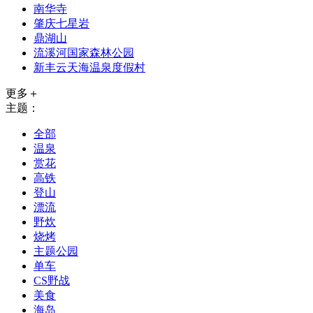
南华寺
肇庆七星岩
鼎湖山
流溪河国家森林公园
新丰云天海温泉度假村
更多＋
主题：
全部
温泉
赏花
高铁
登山
漂流
野炊
烧烤
主题公园
单车
CS野战
美食
海岛