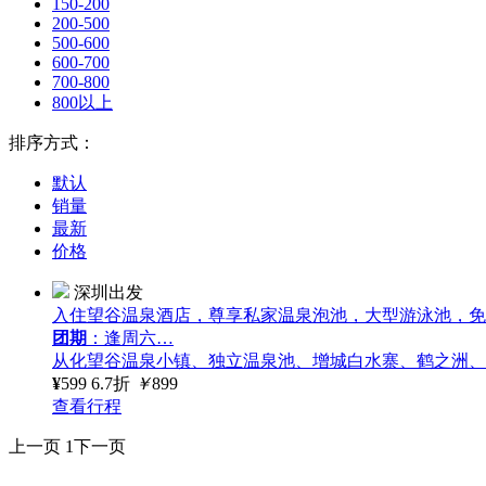
150-200
200-500
500-600
600-700
700-800
800以上
排序方式：
默认
销量
最新
价格
深圳出发
入住望谷温泉酒店，尊享私家温泉泡池，大型游泳池，免费w
团期
：逢周六…
从化望谷温泉小镇、独立温泉池、增城白水寨、鹤之洲、
¥
599
6.7折
￥
899
查看行程
上一页
1
下一页