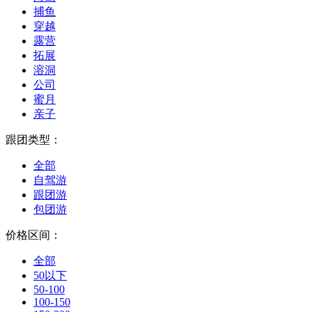
捕鱼
穿越
露营
拓展
溶洞
公司
蜜月
亲子
跟团类型：
全部
自驾游
跟团游
包团游
价格区间：
全部
50以下
50-100
100-150