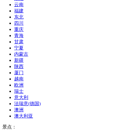
云南
福建
东北
四川
重庆
青海
甘肃
宁夏
内蒙古
新疆
陕西
厦门
越南
欧洲
瑞士
意大利
法瑞意(德国)
澳洲
澳大利亚
景点：