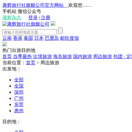
康辉旅行社旗舰公司官方网站
__欢迎您……
手机站
微信公众号
康辉杂志
登录
|
注册
云南
香港
泰国
日本
巴厘岛
邮轮度假
热门出游目的地
首页
当季最热
出境旅游
海岛旅游
国内旅游
周边旅游
包团 · 
当前位置：
首页
>
周边旅游
出发地：
全部
全国
深圳
广州
东莞
惠州
目的地：