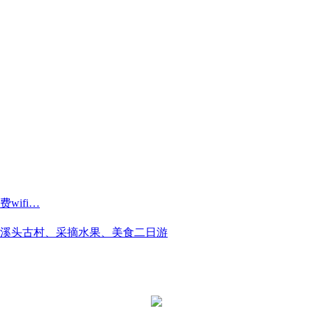
ifi…
溪头古村、采摘水果、美食二日游