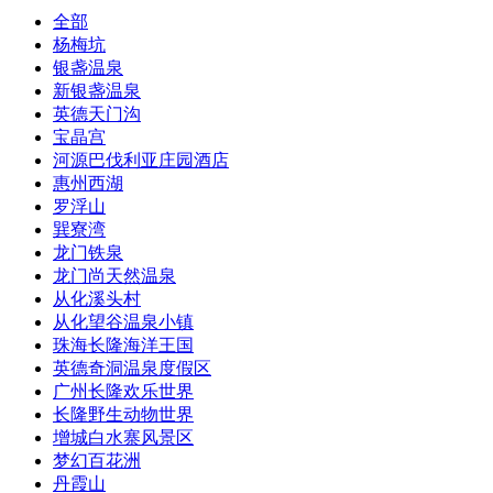
全部
杨梅坑
银盏温泉
新银盏温泉
英德天门沟
宝晶宫
河源巴伐利亚庄园酒店
惠州西湖
罗浮山
巽寮湾
龙门铁泉
龙门尚天然温泉
从化溪头村
从化望谷温泉小镇
珠海长隆海洋王国
英德奇洞温泉度假区
广州长隆欢乐世界
长隆野生动物世界
增城白水寨风景区
梦幻百花洲
丹霞山