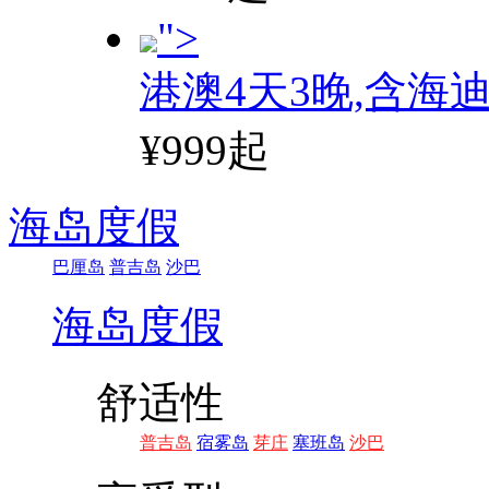
">
港澳4天3晚,含海
¥999起
海岛度假
巴厘岛
普吉岛
沙巴
海岛度假
舒适性
普吉岛
宿雾岛
芽庄
塞班岛
沙巴