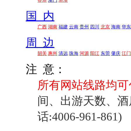
香港
澳门
港澳
国 内
广西
湖南
福建
云南
贵州
四川
北京
海南
华东
周 边
韶关
惠州
清远
珠海
河源
阳江
东莞
肇庆
江门
注 意：
所有网站线路均可
间、出游天数、酒
话:4006-961-861)