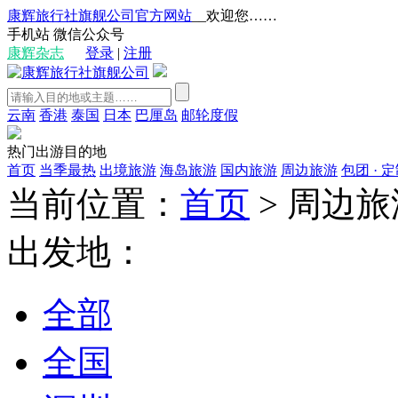
康辉旅行社旗舰公司官方网站
__欢迎您……
手机站
微信公众号
康辉杂志
登录
|
注册
云南
香港
泰国
日本
巴厘岛
邮轮度假
热门出游目的地
首页
当季最热
出境旅游
海岛旅游
国内旅游
周边旅游
包团 · 
当前位置：
首页
>
周边旅
出发地：
全部
全国