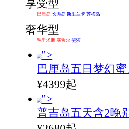
享受型
巴厘岛
长滩岛
斯里兰卡
苏梅岛
奢华型
毛里求斯
塞舌尔
斐济
">
巴厘岛五日梦幻蜜
¥4399起
">
普吉岛五天含2晚
¥2680起