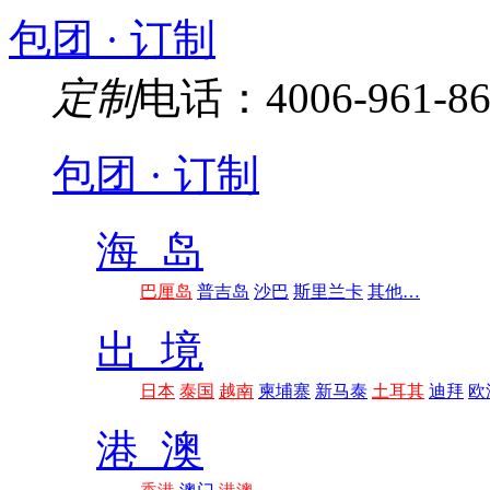
包团 · 订制
定制
电话：4006-961-86
包团 · 订制
海 岛
巴厘岛
普吉岛
沙巴
斯里兰卡
其他…
出 境
日本
泰国
越南
柬埔寨
新马泰
土耳其
迪拜
欧
港 澳