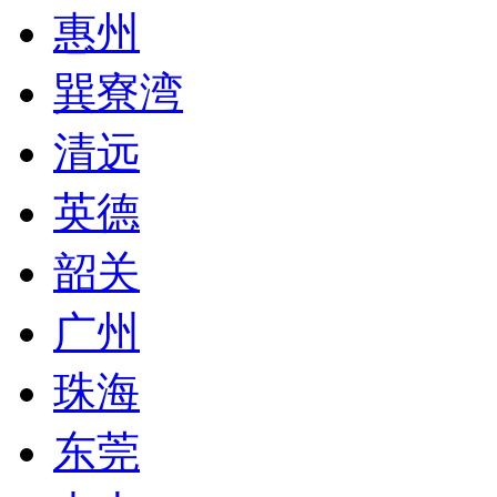
惠州
巽寮湾
清远
英德
韶关
广州
珠海
东莞