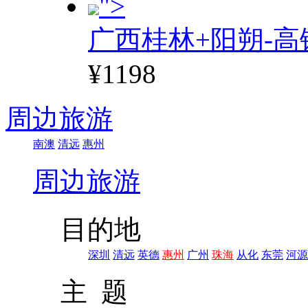
">
广西桂林+阳朔-高
¥1198
周边旅游
南澳
清远
惠州
周边旅游
目的地
深圳
清远
英德
惠州
广州
珠海
从化
东莞
河源
主 题