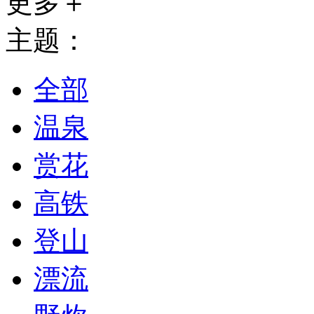
更多＋
主题：
全部
温泉
赏花
高铁
登山
漂流