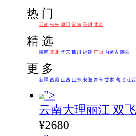
热 门
云南
桂林
厦门
湖南
贵州
北京
精 选
海南
东北
华东
四川
福建
广西
内蒙古
陕西
更 多
新疆
西藏
山西
山东
安徽
青海
甘肃
湖北
江西
">
云南大理丽江 双飞
¥2680