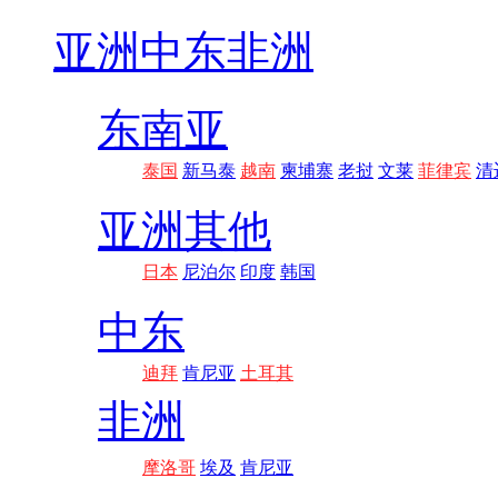
亚洲
中东非洲
东南亚
泰国
新马泰
越南
柬埔寨
老挝
文莱
菲律宾
清
亚洲其他
日本
尼泊尔
印度
韩国
中东
迪拜
肯尼亚
土耳其
非洲
摩洛哥
埃及
肯尼亚