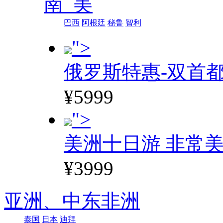
南 美
巴西
阿根廷
秘鲁
智利
">
俄罗斯特惠-双首
¥5999
">
美洲十日游 非常美
¥3999
亚洲、
中东非洲
泰国
日本
迪拜