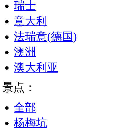
瑞士
意大利
法瑞意(德国)
澳洲
澳大利亚
景点：
全部
杨梅坑