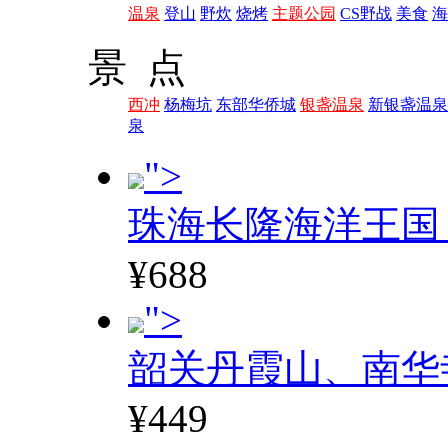
温泉
登山
野炊
烧烤
主题公园
CS野战
美食
海
景 点
西冲
杨梅坑
东部华侨城
银盏温泉
新银盏温泉
泉
">
珠海长隆海洋王国
¥688
">
韶关丹霞山、南华
¥449