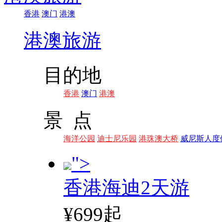
香港
澳门
港澳
港澳旅游
目的地
香港
澳门
港澳
景 点
海洋公园
迪士尼乐园
港珠澳大桥
威尼斯人度
">
香港海迪2天游
¥699起