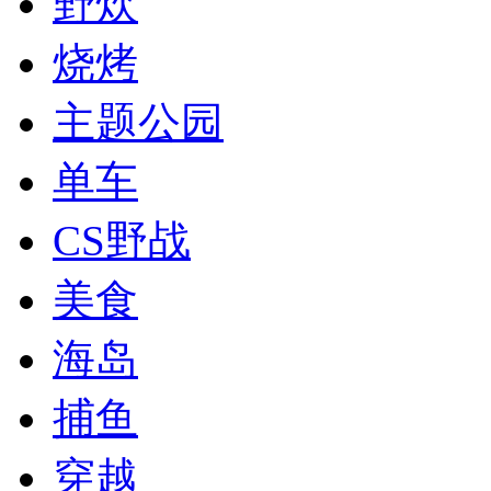
野炊
烧烤
主题公园
单车
CS野战
美食
海岛
捕鱼
穿越