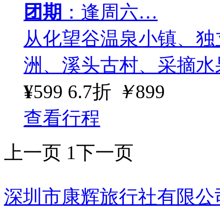
团期
：逢周六…
从化望谷温泉小镇、独
洲、溪头古村、采摘水
¥
599
6.7折
￥
899
查看行程
上一页
1
下一页
深圳市康辉旅行社有限公