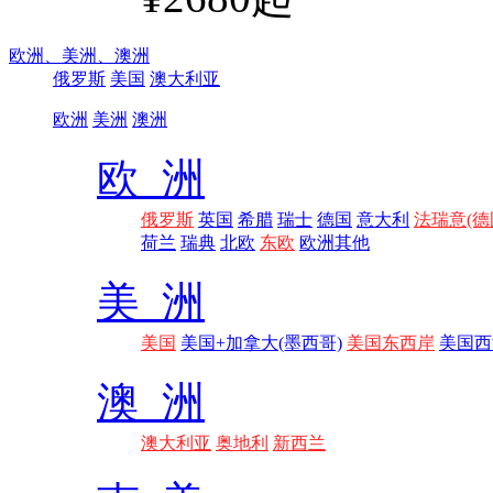
欧洲、
美洲、
澳洲
俄罗斯
美国
澳大利亚
欧洲
美洲
澳洲
欧 洲
俄罗斯
英国
希腊
瑞士
德国
意大利
法瑞意(德
荷兰
瑞典
北欧
东欧
欧洲其他
美 洲
美国
美国+加拿大(墨西哥)
美国东西岸
美国西
澳 洲
澳大利亚
奥地利
新西兰