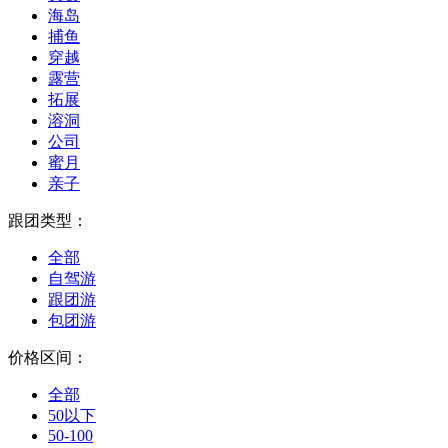
海岛
捕鱼
穿越
露营
拓展
溶洞
公司
蜜月
亲子
跟团类型：
全部
自驾游
跟团游
包团游
价格区间：
全部
50以下
50-100