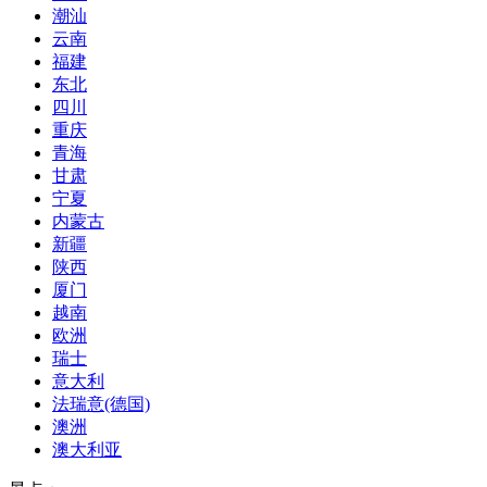
潮汕
云南
福建
东北
四川
重庆
青海
甘肃
宁夏
内蒙古
新疆
陕西
厦门
越南
欧洲
瑞士
意大利
法瑞意(德国)
澳洲
澳大利亚