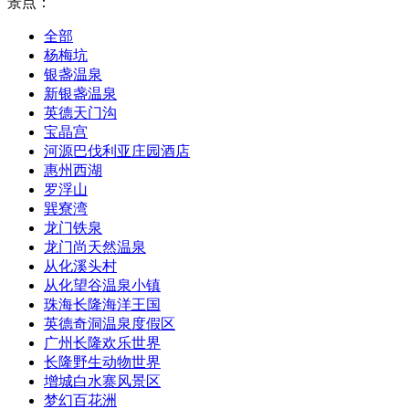
景点：
全部
杨梅坑
银盏温泉
新银盏温泉
英德天门沟
宝晶宫
河源巴伐利亚庄园酒店
惠州西湖
罗浮山
巽寮湾
龙门铁泉
龙门尚天然温泉
从化溪头村
从化望谷温泉小镇
珠海长隆海洋王国
英德奇洞温泉度假区
广州长隆欢乐世界
长隆野生动物世界
增城白水寨风景区
梦幻百花洲