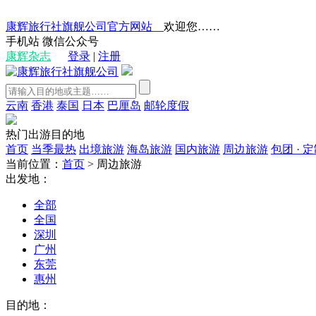
康辉旅行社旗舰公司官方网站
__欢迎您……
手机站
微信公众号
康辉杂志
登录
|
注册
云南
香港
泰国
日本
巴厘岛
邮轮度假
热门出游目的地
首页
当季最热
出境旅游
海岛旅游
国内旅游
周边旅游
包团 · 
当前位置：
首页
>
周边旅游
出发地：
全部
全国
深圳
广州
东莞
惠州
目的地：