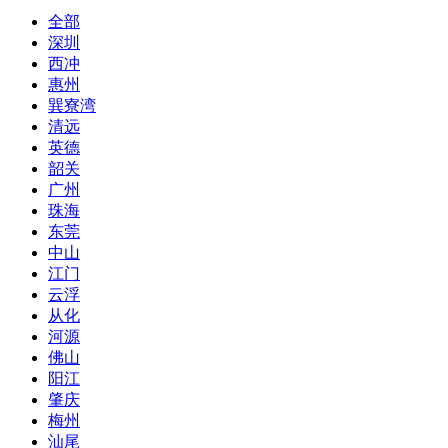
全部
深圳
西冲
惠州
巽寮湾
清远
英德
韶关
广州
珠海
东莞
中山
江门
云浮
从化
河源
佛山
阳江
肇庆
梅州
汕尾