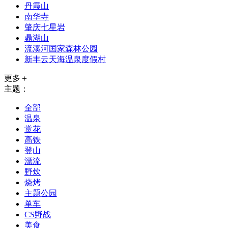
丹霞山
南华寺
肇庆七星岩
鼎湖山
流溪河国家森林公园
新丰云天海温泉度假村
更多＋
主题：
全部
温泉
赏花
高铁
登山
漂流
野炊
烧烤
主题公园
单车
CS野战
美食