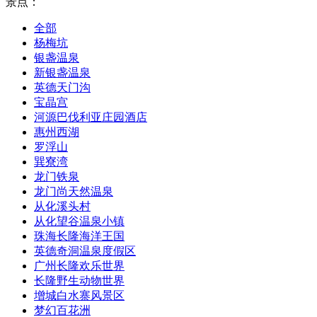
景点：
全部
杨梅坑
银盏温泉
新银盏温泉
英德天门沟
宝晶宫
河源巴伐利亚庄园酒店
惠州西湖
罗浮山
巽寮湾
龙门铁泉
龙门尚天然温泉
从化溪头村
从化望谷温泉小镇
珠海长隆海洋王国
英德奇洞温泉度假区
广州长隆欢乐世界
长隆野生动物世界
增城白水寨风景区
梦幻百花洲