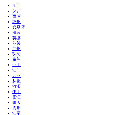
全部
深圳
西冲
惠州
巽寮湾
清远
英德
韶关
广州
珠海
东莞
中山
江门
云浮
从化
河源
佛山
阳江
肇庆
梅州
汕尾