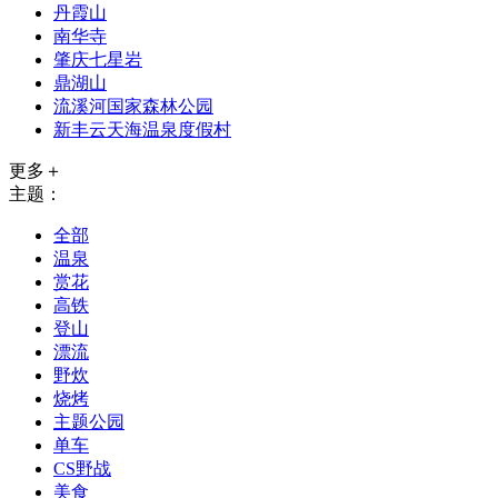
丹霞山
南华寺
肇庆七星岩
鼎湖山
流溪河国家森林公园
新丰云天海温泉度假村
更多＋
主题：
全部
温泉
赏花
高铁
登山
漂流
野炊
烧烤
主题公园
单车
CS野战
美食