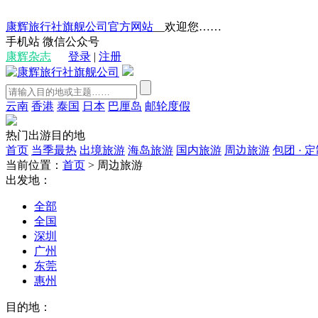
康辉旅行社旗舰公司官方网站
__欢迎您……
手机站
微信公众号
康辉杂志
登录
|
注册
云南
香港
泰国
日本
巴厘岛
邮轮度假
热门出游目的地
首页
当季最热
出境旅游
海岛旅游
国内旅游
周边旅游
包团 · 
当前位置：
首页
>
周边旅游
出发地：
全部
全国
深圳
广州
东莞
惠州
目的地：