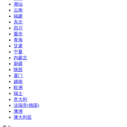
潮汕
云南
福建
东北
四川
重庆
青海
甘肃
宁夏
内蒙古
新疆
陕西
厦门
越南
欧洲
瑞士
意大利
法瑞意(德国)
澳洲
澳大利亚