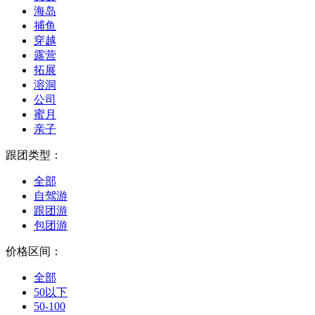
海岛
捕鱼
穿越
露营
拓展
溶洞
公司
蜜月
亲子
跟团类型：
全部
自驾游
跟团游
包团游
价格区间：
全部
50以下
50-100