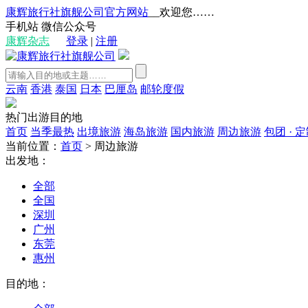
康辉旅行社旗舰公司官方网站
__欢迎您……
手机站
微信公众号
康辉杂志
登录
|
注册
云南
香港
泰国
日本
巴厘岛
邮轮度假
热门出游目的地
首页
当季最热
出境旅游
海岛旅游
国内旅游
周边旅游
包团 · 
当前位置：
首页
>
周边旅游
出发地：
全部
全国
深圳
广州
东莞
惠州
目的地：