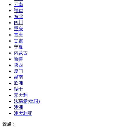
云南
福建
东北
四川
重庆
青海
甘肃
宁夏
内蒙古
新疆
陕西
厦门
越南
欧洲
瑞士
意大利
法瑞意(德国)
澳洲
澳大利亚
景点：