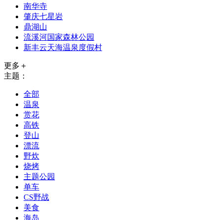
南华寺
肇庆七星岩
鼎湖山
流溪河国家森林公园
新丰云天海温泉度假村
更多＋
主题：
全部
温泉
赏花
高铁
登山
漂流
野炊
烧烤
主题公园
单车
CS野战
美食
海岛