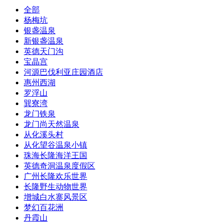
全部
杨梅坑
银盏温泉
新银盏温泉
英德天门沟
宝晶宫
河源巴伐利亚庄园酒店
惠州西湖
罗浮山
巽寮湾
龙门铁泉
龙门尚天然温泉
从化溪头村
从化望谷温泉小镇
珠海长隆海洋王国
英德奇洞温泉度假区
广州长隆欢乐世界
长隆野生动物世界
增城白水寨风景区
梦幻百花洲
丹霞山