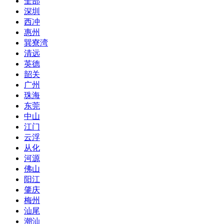
全部
深圳
西冲
惠州
巽寮湾
清远
英德
韶关
广州
珠海
东莞
中山
江门
云浮
从化
河源
佛山
阳江
肇庆
梅州
汕尾
潮汕