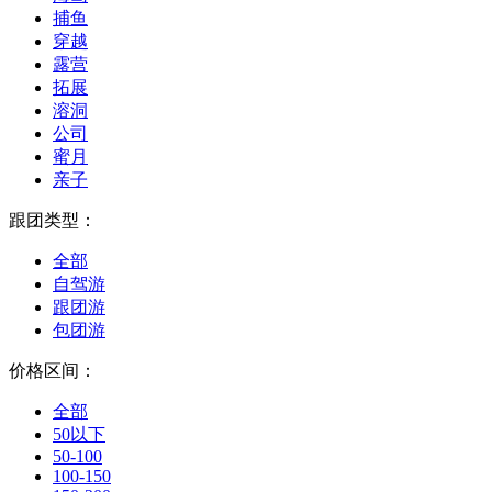
捕鱼
穿越
露营
拓展
溶洞
公司
蜜月
亲子
跟团类型：
全部
自驾游
跟团游
包团游
价格区间：
全部
50以下
50-100
100-150