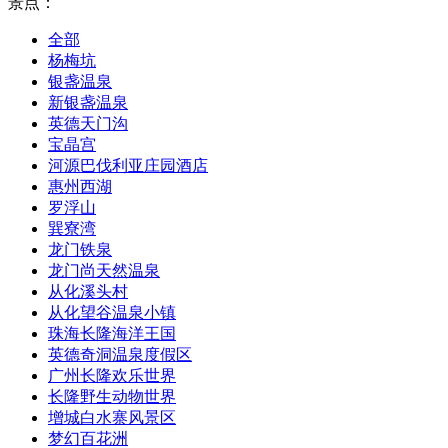
景点：
全部
杨梅坑
银盏温泉
新银盏温泉
英德天门沟
宝晶宫
河源巴伐利亚庄园酒店
惠州西湖
罗浮山
巽寮湾
龙门铁泉
龙门尚天然温泉
从化溪头村
从化望谷温泉小镇
珠海长隆海洋王国
英德奇洞温泉度假区
广州长隆欢乐世界
长隆野生动物世界
增城白水寨风景区
梦幻百花洲