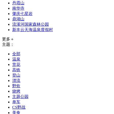
丹霞山
南华寺
肇庆七星岩
鼎湖山
流溪河国家森林公园
新丰云天海温泉度假村
更多＋
主题：
全部
温泉
赏花
高铁
登山
漂流
野炊
烧烤
主题公园
单车
CS野战
美食