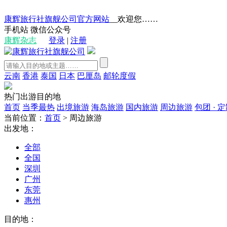
康辉旅行社旗舰公司官方网站
__欢迎您……
手机站
微信公众号
康辉杂志
登录
|
注册
云南
香港
泰国
日本
巴厘岛
邮轮度假
热门出游目的地
首页
当季最热
出境旅游
海岛旅游
国内旅游
周边旅游
包团 · 
当前位置：
首页
>
周边旅游
出发地：
全部
全国
深圳
广州
东莞
惠州
目的地：