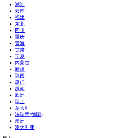
潮汕
云南
福建
东北
四川
重庆
青海
甘肃
宁夏
内蒙古
新疆
陕西
厦门
越南
欧洲
瑞士
意大利
法瑞意(德国)
澳洲
澳大利亚