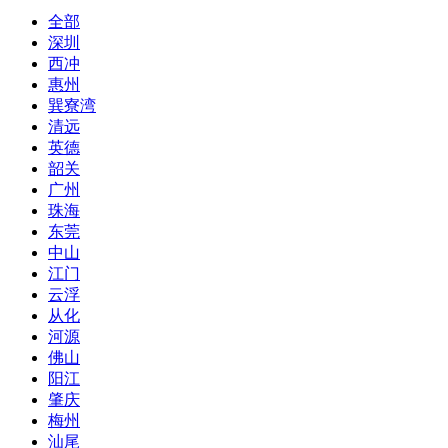
全部
深圳
西冲
惠州
巽寮湾
清远
英德
韶关
广州
珠海
东莞
中山
江门
云浮
从化
河源
佛山
阳江
肇庆
梅州
汕尾