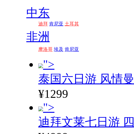
中东
迪拜
肯尼亚
土耳其
非洲
摩洛哥
埃及
肯尼亚
">
泰国六日游 风情
¥1299
">
迪拜文莱七日游 四