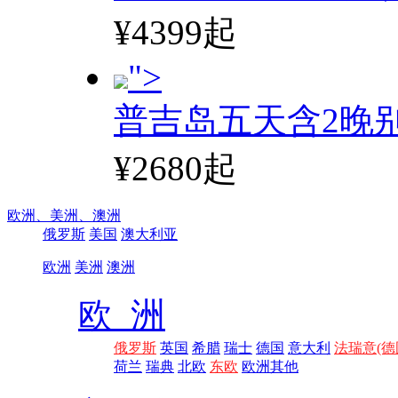
¥4399起
">
普吉岛五天含2晚
¥2680起
欧洲、
美洲、
澳洲
俄罗斯
美国
澳大利亚
欧洲
美洲
澳洲
欧 洲
俄罗斯
英国
希腊
瑞士
德国
意大利
法瑞意(德
荷兰
瑞典
北欧
东欧
欧洲其他