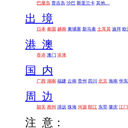
巴厘岛
普吉岛
沙巴
斯里兰卡
其他…
出 境
日本
泰国
越南
柬埔寨
新马泰
土耳其
迪拜
欧
港 澳
香港
澳门
港澳
国 内
广西
湖南
福建
云南
贵州
四川
北京
海南
华东
周 边
韶关
惠州
清远
珠海
河源
阳江
东莞
肇庆
江门
注 意：