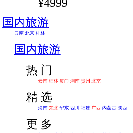
¥4999
国内旅游
云南
北京
桂林
国内旅游
热 门
云南
桂林
厦门
湖南
贵州
北京
精 选
海南
东北
华东
四川
福建
广西
内蒙古
陕西
更 多