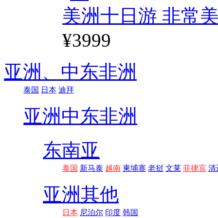
美洲十日游 非常美
¥3999
亚洲、
中东非洲
泰国
日本
迪拜
亚洲
中东非洲
东南亚
泰国
新马泰
越南
柬埔寨
老挝
文莱
菲律宾
清
亚洲其他
日本
尼泊尔
印度
韩国