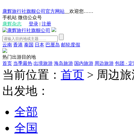
康辉旅行社旗舰公司官方网站
__欢迎您……
手机站
微信公众号
康辉杂志
登录
|
注册
云南
香港
泰国
日本
巴厘岛
邮轮度假
热门出游目的地
首页
当季最热
出境旅游
海岛旅游
国内旅游
周边旅游
包团 · 
当前位置：
首页
>
周边旅
出发地：
全部
全国