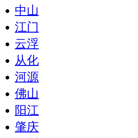
中山
江门
云浮
从化
河源
佛山
阳江
肇庆