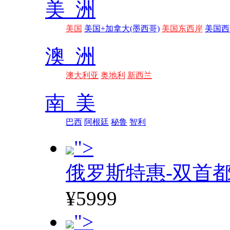
美 洲
美国
美国+加拿大(墨西哥)
美国东西岸
美国西
澳 洲
澳大利亚
奥地利
新西兰
南 美
巴西
阿根廷
秘鲁
智利
">
俄罗斯特惠-双首
¥5999
">