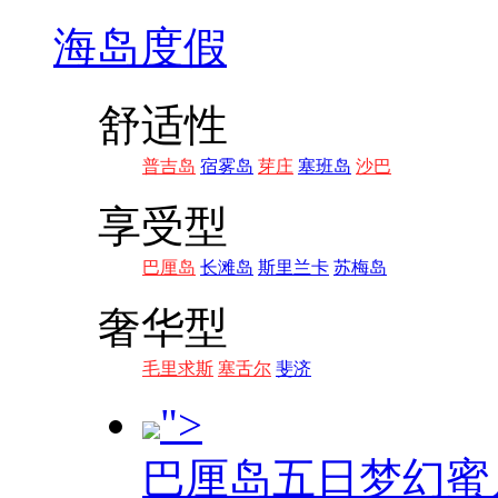
海岛度假
舒适性
普吉岛
宿雾岛
芽庄
塞班岛
沙巴
享受型
巴厘岛
长滩岛
斯里兰卡
苏梅岛
奢华型
毛里求斯
塞舌尔
斐济
">
巴厘岛五日梦幻蜜