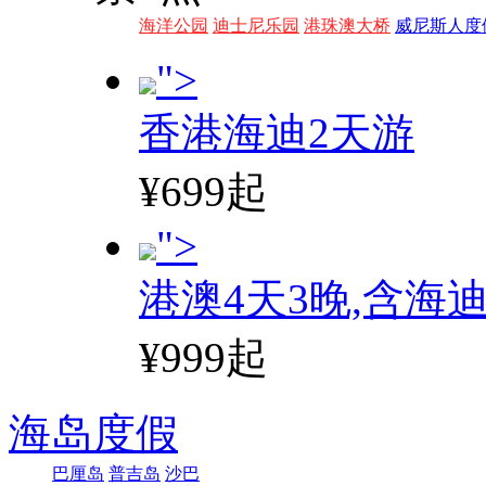
海洋公园
迪士尼乐园
港珠澳大桥
威尼斯人度
">
香港海迪2天游
¥699起
">
港澳4天3晚,含海
¥999起
海岛度假
巴厘岛
普吉岛
沙巴