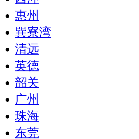
惠州
巽寮湾
清远
英德
韶关
广州
珠海
东莞