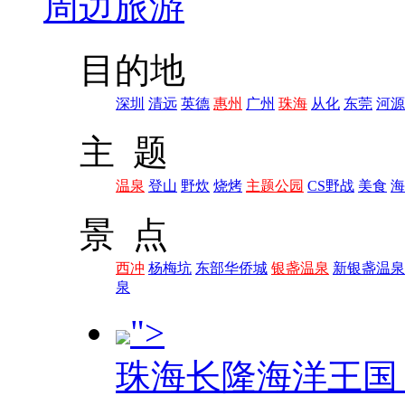
周边旅游
目的地
深圳
清远
英德
惠州
广州
珠海
从化
东莞
河源
主 题
温泉
登山
野炊
烧烤
主题公园
CS野战
美食
海
景 点
西冲
杨梅坑
东部华侨城
银盏温泉
新银盏温泉
泉
">
珠海长隆海洋王国