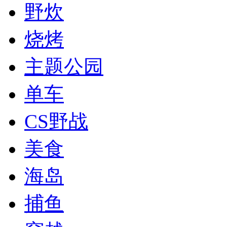
野炊
烧烤
主题公园
单车
CS野战
美食
海岛
捕鱼