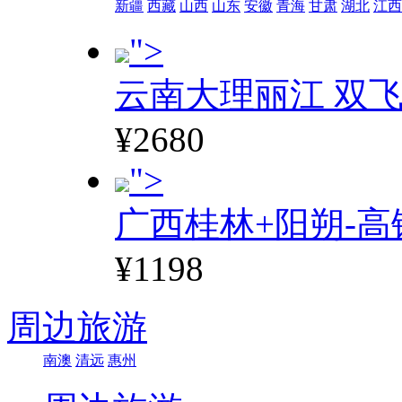
新疆
西藏
山西
山东
安徽
青海
甘肃
湖北
江西
">
云南大理丽江 双飞
¥2680
">
广西桂林+阳朔-高
¥1198
周边旅游
南澳
清远
惠州