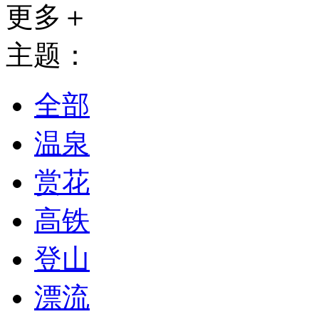
更多＋
主题：
全部
温泉
赏花
高铁
登山
漂流