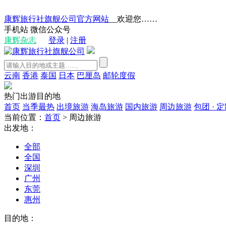
康辉旅行社旗舰公司官方网站
__欢迎您……
手机站
微信公众号
康辉杂志
登录
|
注册
云南
香港
泰国
日本
巴厘岛
邮轮度假
热门出游目的地
首页
当季最热
出境旅游
海岛旅游
国内旅游
周边旅游
包团 · 
当前位置：
首页
>
周边旅游
出发地：
全部
全国
深圳
广州
东莞
惠州
目的地：