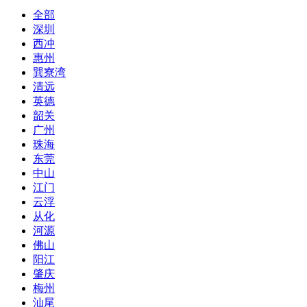
全部
深圳
西冲
惠州
巽寮湾
清远
英德
韶关
广州
珠海
东莞
中山
江门
云浮
从化
河源
佛山
阳江
肇庆
梅州
汕尾