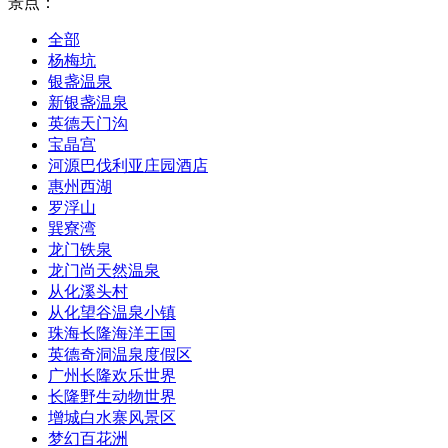
景点：
全部
杨梅坑
银盏温泉
新银盏温泉
英德天门沟
宝晶宫
河源巴伐利亚庄园酒店
惠州西湖
罗浮山
巽寮湾
龙门铁泉
龙门尚天然温泉
从化溪头村
从化望谷温泉小镇
珠海长隆海洋王国
英德奇洞温泉度假区
广州长隆欢乐世界
长隆野生动物世界
增城白水寨风景区
梦幻百花洲