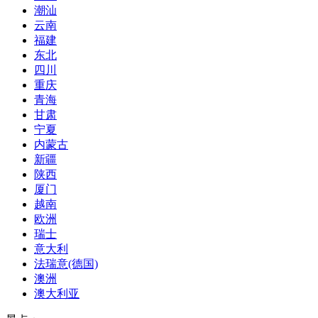
潮汕
云南
福建
东北
四川
重庆
青海
甘肃
宁夏
内蒙古
新疆
陕西
厦门
越南
欧洲
瑞士
意大利
法瑞意(德国)
澳洲
澳大利亚