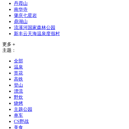
丹霞山
南华寺
肇庆七星岩
鼎湖山
流溪河国家森林公园
新丰云天海温泉度假村
更多＋
主题：
全部
温泉
赏花
高铁
登山
漂流
野炊
烧烤
主题公园
单车
CS野战
美食