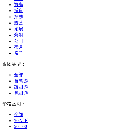
海岛
捕鱼
穿越
露营
拓展
溶洞
公司
蜜月
亲子
跟团类型：
全部
自驾游
跟团游
包团游
价格区间：
全部
50以下
50-100