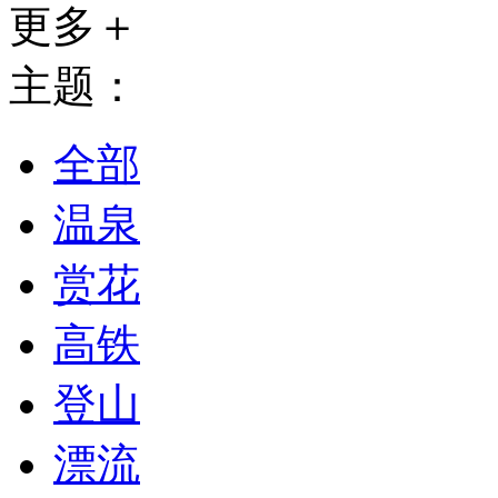
更多＋
主题：
全部
温泉
赏花
高铁
登山
漂流