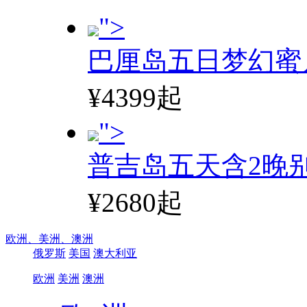
">
巴厘岛五日梦幻蜜
¥4399起
">
普吉岛五天含2晚
¥2680起
欧洲、
美洲、
澳洲
俄罗斯
美国
澳大利亚
欧洲
美洲
澳洲