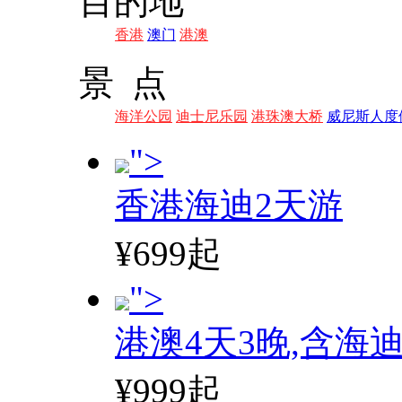
目的地
香港
澳门
港澳
景 点
海洋公园
迪士尼乐园
港珠澳大桥
威尼斯人度
">
香港海迪2天游
¥699起
">
港澳4天3晚,含海
¥999起