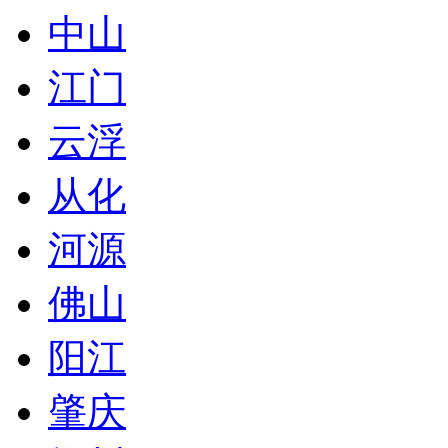
中山
江门
云浮
从化
河源
佛山
阳江
肇庆