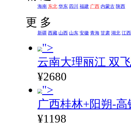
海南
东北
华东
四川
福建
广西
内蒙古
陕西
更 多
新疆
西藏
山西
山东
安徽
青海
甘肃
湖北
江西
">
云南大理丽江 双飞
¥2680
">
广西桂林+阳朔-高
¥1198