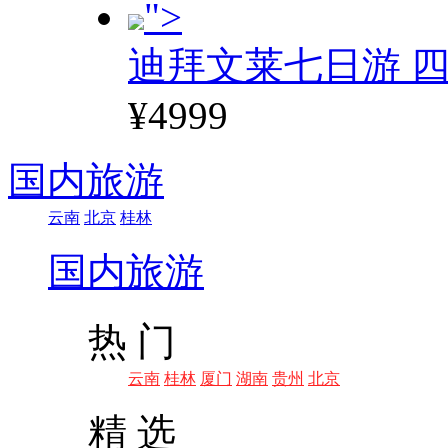
">
迪拜文莱七日游 四
¥4999
国内旅游
云南
北京
桂林
国内旅游
热 门
云南
桂林
厦门
湖南
贵州
北京
精 选