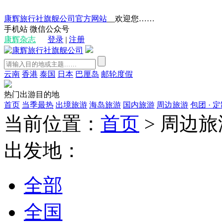
康辉旅行社旗舰公司官方网站
__欢迎您……
手机站
微信公众号
康辉杂志
登录
|
注册
云南
香港
泰国
日本
巴厘岛
邮轮度假
热门出游目的地
首页
当季最热
出境旅游
海岛旅游
国内旅游
周边旅游
包团 · 
当前位置：
首页
>
周边旅
出发地：
全部
全国