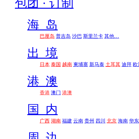
包团 · 订制
海 岛
巴厘岛
普吉岛
沙巴
斯里兰卡
其他…
出 境
日本
泰国
越南
柬埔寨
新马泰
土耳其
迪拜
欧
港 澳
香港
澳门
港澳
国 内
广西
湖南
福建
云南
贵州
四川
北京
海南
华东
周 边