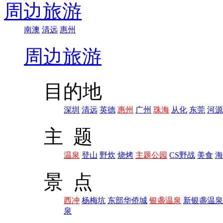
周边旅游
南澳
清远
惠州
周边旅游
目的地
深圳
清远
英德
惠州
广州
珠海
从化
东莞
河源
主 题
温泉
登山
野炊
烧烤
主题公园
CS野战
美食
海
景 点
西冲
杨梅坑
东部华侨城
银盏温泉
新银盏温泉
泉