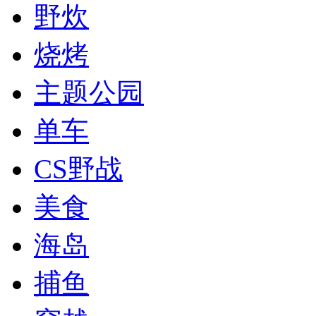
野炊
烧烤
主题公园
单车
CS野战
美食
海岛
捕鱼