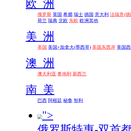
欧 洲
俄罗斯
英国
希腊
瑞士
德国
意大利
法瑞意(德
荷兰
瑞典
北欧
东欧
欧洲其他
美 洲
美国
美国+加拿大(墨西哥)
美国东西岸
美国西
澳 洲
澳大利亚
奥地利
新西兰
南 美
巴西
阿根廷
秘鲁
智利
">
俄罗斯特惠-双首