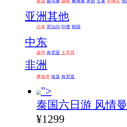
泰国
新马泰
越南
柬埔寨
老挝
文莱
菲律宾
清
亚洲其他
日本
尼泊尔
印度
韩国
中东
迪拜
肯尼亚
土耳其
非洲
摩洛哥
埃及
肯尼亚
">
泰国六日游 风情
¥1299