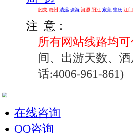
韶关
惠州
清远
珠海
河源
阳江
东莞
肇庆
江门
注 意：
所有网站线路均可
间、出游天数、酒
话:4006-961-861)
在线咨询
QQ咨询