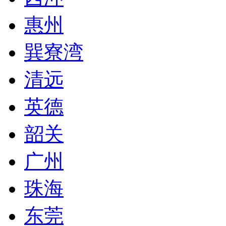
惠州
巽寮湾
清远
英德
韶关
广州
珠海
东莞