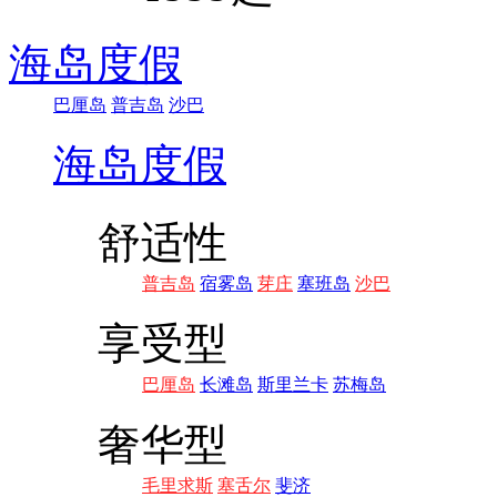
海岛度假
巴厘岛
普吉岛
沙巴
海岛度假
舒适性
普吉岛
宿雾岛
芽庄
塞班岛
沙巴
享受型
巴厘岛
长滩岛
斯里兰卡
苏梅岛
奢华型
毛里求斯
塞舌尔
斐济