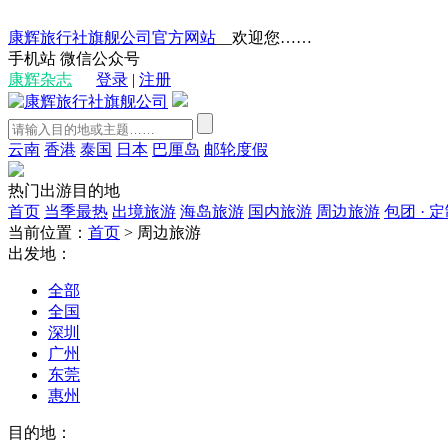
康辉旅行社旗舰公司官方网站
__欢迎您……
手机站
微信公众号
康辉杂志
登录
|
注册
云南
香港
泰国
日本
巴厘岛
邮轮度假
热门出游目的地
首页
当季最热
出境旅游
海岛旅游
国内旅游
周边旅游
包团 · 
当前位置：
首页
>
周边旅游
出发地：
全部
全国
深圳
广州
东莞
惠州
目的地：