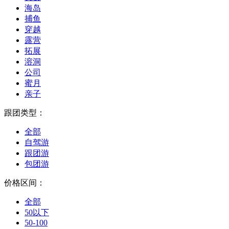
海岛
捕鱼
穿越
露营
拓展
溶洞
公司
蜜月
亲子
跟团类型：
全部
自驾游
跟团游
包团游
价格区间：
全部
50以下
50-100