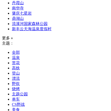
丹霞山
南华寺
肇庆七星岩
鼎湖山
流溪河国家森林公园
新丰云天海温泉度假村
更多＋
主题：
全部
温泉
赏花
高铁
登山
漂流
野炊
烧烤
主题公园
单车
CS野战
美食