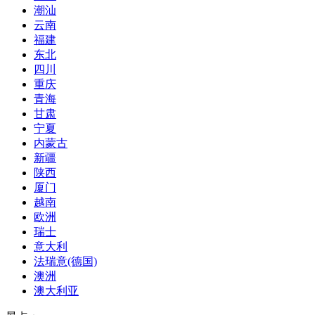
潮汕
云南
福建
东北
四川
重庆
青海
甘肃
宁夏
内蒙古
新疆
陕西
厦门
越南
欧洲
瑞士
意大利
法瑞意(德国)
澳洲
澳大利亚