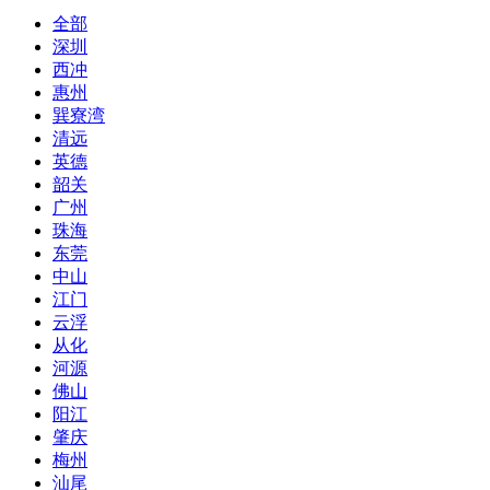
全部
深圳
西冲
惠州
巽寮湾
清远
英德
韶关
广州
珠海
东莞
中山
江门
云浮
从化
河源
佛山
阳江
肇庆
梅州
汕尾