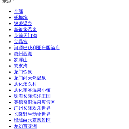
景点：
全部
杨梅坑
银盏温泉
新银盏温泉
英德天门沟
宝晶宫
河源巴伐利亚庄园酒店
惠州西湖
罗浮山
巽寮湾
龙门铁泉
龙门尚天然温泉
从化溪头村
从化望谷温泉小镇
珠海长隆海洋王国
英德奇洞温泉度假区
广州长隆欢乐世界
长隆野生动物世界
增城白水寨风景区
梦幻百花洲