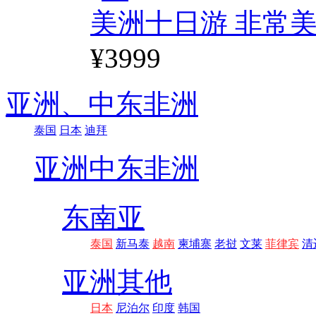
美洲十日游 非常美
¥3999
亚洲、
中东非洲
泰国
日本
迪拜
亚洲
中东非洲
东南亚
泰国
新马泰
越南
柬埔寨
老挝
文莱
菲律宾
清
亚洲其他
日本
尼泊尔
印度
韩国