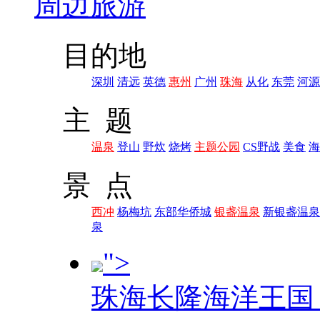
周边旅游
目的地
深圳
清远
英德
惠州
广州
珠海
从化
东莞
河源
主 题
温泉
登山
野炊
烧烤
主题公园
CS野战
美食
海
景 点
西冲
杨梅坑
东部华侨城
银盏温泉
新银盏温泉
泉
">
珠海长隆海洋王国