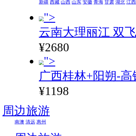
新疆
西藏
山西
山东
安徽
青海
甘肃
湖北
江西
">
云南大理丽江 双飞
¥2680
">
广西桂林+阳朔-高
¥1198
周边旅游
南澳
清远
惠州