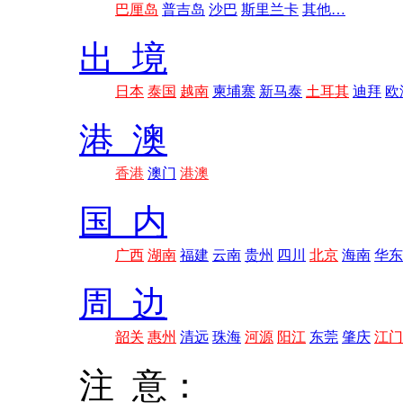
巴厘岛
普吉岛
沙巴
斯里兰卡
其他…
出 境
日本
泰国
越南
柬埔寨
新马泰
土耳其
迪拜
欧
港 澳
香港
澳门
港澳
国 内
广西
湖南
福建
云南
贵州
四川
北京
海南
华东
周 边
韶关
惠州
清远
珠海
河源
阳江
东莞
肇庆
江门
注 意：