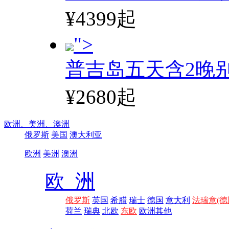
¥4399起
">
普吉岛五天含2晚
¥2680起
欧洲、
美洲、
澳洲
俄罗斯
美国
澳大利亚
欧洲
美洲
澳洲
欧 洲
俄罗斯
英国
希腊
瑞士
德国
意大利
法瑞意(德
荷兰
瑞典
北欧
东欧
欧洲其他