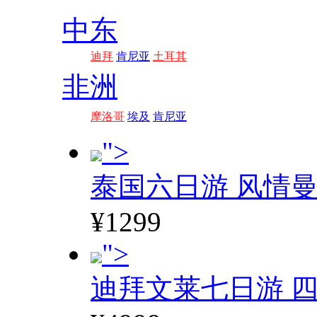
中东
迪拜
肯尼亚
土耳其
非洲
摩洛哥
埃及
肯尼亚
">
泰国六日游 风情
¥1299
">
迪拜文莱七日游 四