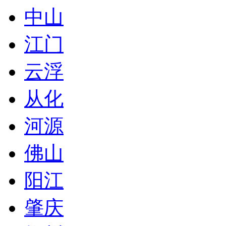
中山
江门
云浮
从化
河源
佛山
阳江
肇庆