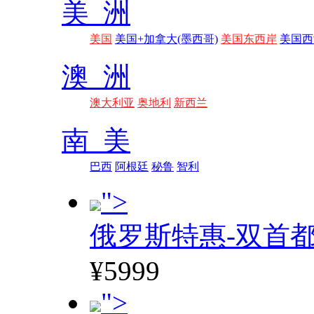
美 洲
美国
美国+加拿大(墨西哥)
美国东西岸
美国西
澳 洲
澳大利亚
奥地利
新西兰
南 美
巴西
阿根廷
秘鲁
智利
">
俄罗斯特惠-双首
¥5999
">