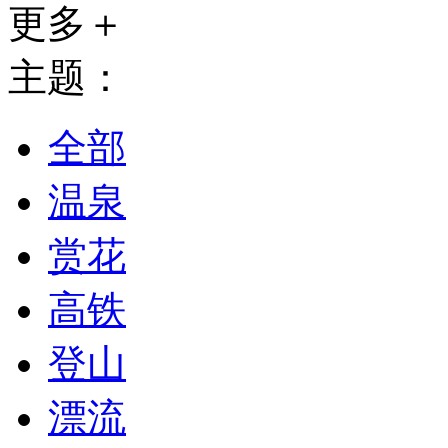
更多＋
主题：
全部
温泉
赏花
高铁
登山
漂流