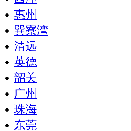
惠州
巽寮湾
清远
英德
韶关
广州
珠海
东莞