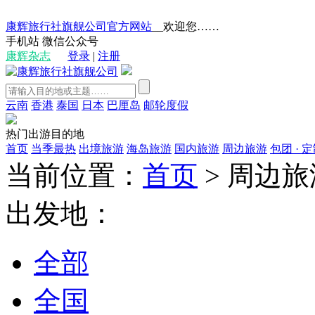
康辉旅行社旗舰公司官方网站
__欢迎您……
手机站
微信公众号
康辉杂志
登录
|
注册
云南
香港
泰国
日本
巴厘岛
邮轮度假
热门出游目的地
首页
当季最热
出境旅游
海岛旅游
国内旅游
周边旅游
包团 · 
当前位置：
首页
>
周边旅
出发地：
全部
全国