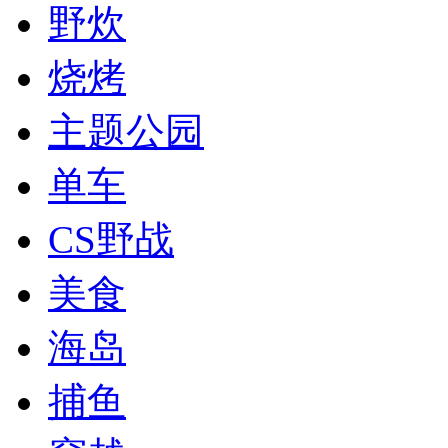
野炊
烧烤
主题公园
单车
CS野战
美食
海岛
捕鱼