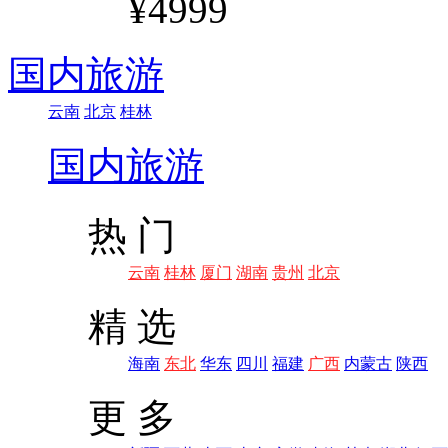
¥4999
国内旅游
云南
北京
桂林
国内旅游
热 门
云南
桂林
厦门
湖南
贵州
北京
精 选
海南
东北
华东
四川
福建
广西
内蒙古
陕西
更 多