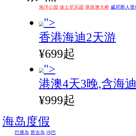
海洋公园
迪士尼乐园
港珠澳大桥
威尼斯人度
">
香港海迪2天游
¥699起
">
港澳4天3晚,含海
¥999起
海岛度假
巴厘岛
普吉岛
沙巴