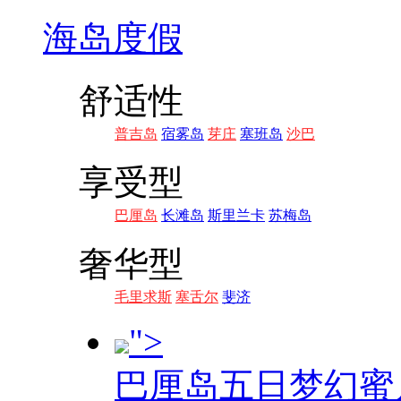
海岛度假
舒适性
普吉岛
宿雾岛
芽庄
塞班岛
沙巴
享受型
巴厘岛
长滩岛
斯里兰卡
苏梅岛
奢华型
毛里求斯
塞舌尔
斐济
">
巴厘岛五日梦幻蜜