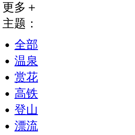
更多＋
主题：
全部
温泉
赏花
高铁
登山
漂流