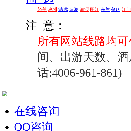
韶关
惠州
清远
珠海
河源
阳江
东莞
肇庆
江门
注 意：
所有网站线路均可
间、出游天数、酒
话:4006-961-861)
在线咨询
QQ咨询