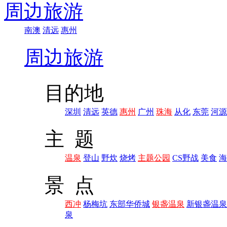
周边旅游
南澳
清远
惠州
周边旅游
目的地
深圳
清远
英德
惠州
广州
珠海
从化
东莞
河源
主 题
温泉
登山
野炊
烧烤
主题公园
CS野战
美食
海
景 点
西冲
杨梅坑
东部华侨城
银盏温泉
新银盏温泉
泉