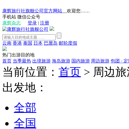
康辉旅行社旗舰公司官方网站
__欢迎您……
手机站
微信公众号
康辉杂志
登录
|
注册
云南
香港
泰国
日本
巴厘岛
邮轮度假
热门出游目的地
首页
当季最热
出境旅游
海岛旅游
国内旅游
周边旅游
包团 · 
当前位置：
首页
>
周边旅
出发地：
全部
全国