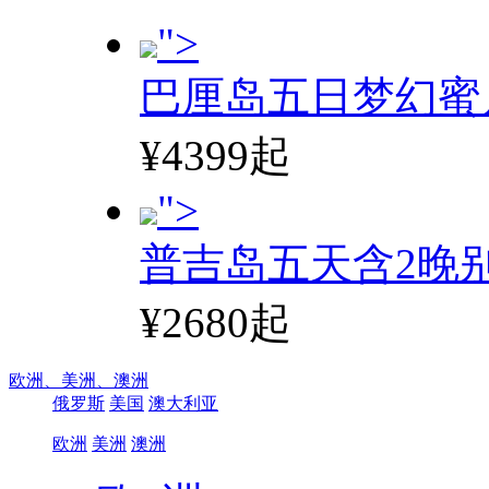
">
巴厘岛五日梦幻蜜
¥4399起
">
普吉岛五天含2晚
¥2680起
欧洲、
美洲、
澳洲
俄罗斯
美国
澳大利亚
欧洲
美洲
澳洲