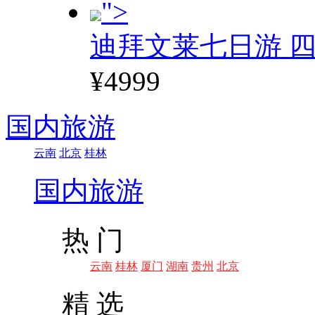
">
迪拜文莱七日游 四
¥4999
国内旅游
云南
北京
桂林
国内旅游
热 门
云南
桂林
厦门
湖南
贵州
北京
精 选