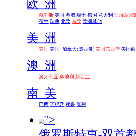
欧 洲
俄罗斯
英国
希腊
瑞士
德国
意大利
法瑞意(德
荷兰
瑞典
北欧
东欧
欧洲其他
美 洲
美国
美国+加拿大(墨西哥)
美国东西岸
美国西
澳 洲
澳大利亚
奥地利
新西兰
南 美
巴西
阿根廷
秘鲁
智利
">
俄罗斯特惠-双首