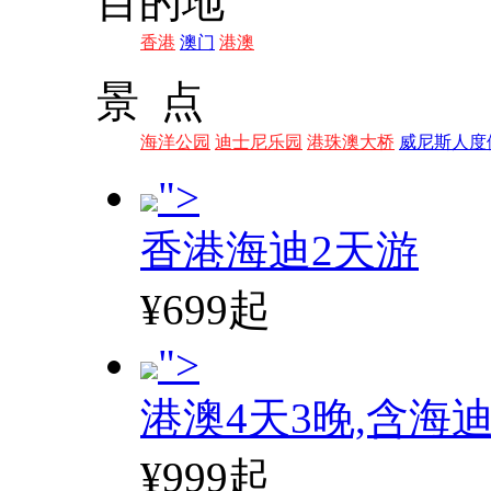
目的地
香港
澳门
港澳
景 点
海洋公园
迪士尼乐园
港珠澳大桥
威尼斯人度
">
香港海迪2天游
¥699起
">
港澳4天3晚,含海
¥999起