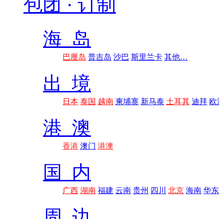
包团 · 订制
海 岛
巴厘岛
普吉岛
沙巴
斯里兰卡
其他…
出 境
日本
泰国
越南
柬埔寨
新马泰
土耳其
迪拜
欧
港 澳
香港
澳门
港澳
国 内
广西
湖南
福建
云南
贵州
四川
北京
海南
华东
周 边