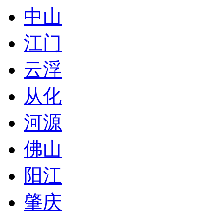
中山
江门
云浮
从化
河源
佛山
阳江
肇庆