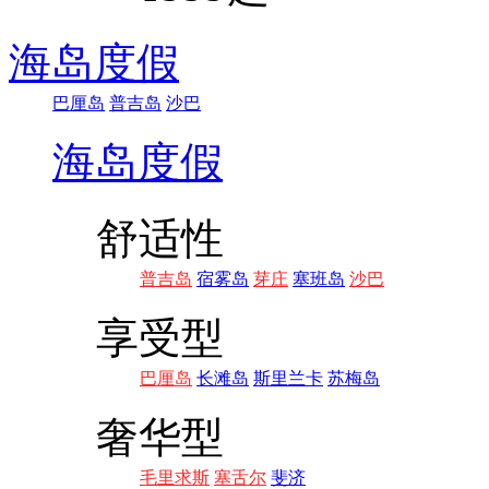
海岛度假
巴厘岛
普吉岛
沙巴
海岛度假
舒适性
普吉岛
宿雾岛
芽庄
塞班岛
沙巴
享受型
巴厘岛
长滩岛
斯里兰卡
苏梅岛
奢华型
毛里求斯
塞舌尔
斐济