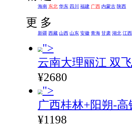
海南
东北
华东
四川
福建
广西
内蒙古
陕西
更 多
新疆
西藏
山西
山东
安徽
青海
甘肃
湖北
江西
">
云南大理丽江 双飞
¥2680
">
广西桂林+阳朔-高
¥1198