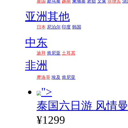
泰国
新马泰
越南
柬埔寨
老挝
文莱
菲律宾
清
亚洲其他
日本
尼泊尔
印度
韩国
中东
迪拜
肯尼亚
土耳其
非洲
摩洛哥
埃及
肯尼亚
">
泰国六日游 风情
¥1299