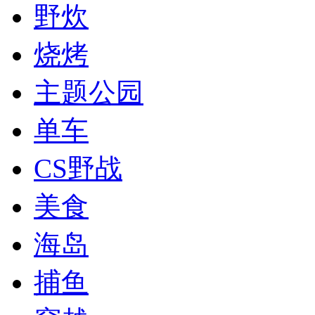
野炊
烧烤
主题公园
单车
CS野战
美食
海岛
捕鱼