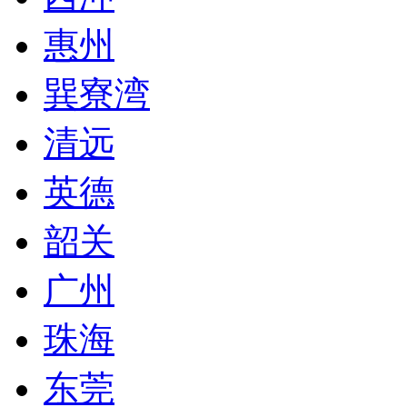
惠州
巽寮湾
清远
英德
韶关
广州
珠海
东莞