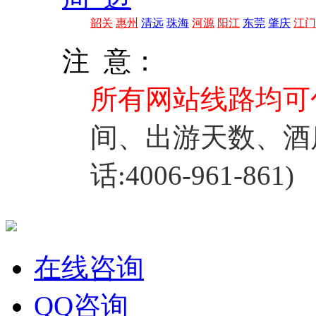
韶关
惠州
清远
珠海
河源
阳江
东莞
肇庆
江门
注 意：
所有网站线路均可
间、出游天数、酒
话:4006-961-861)
在线咨询
QQ咨询