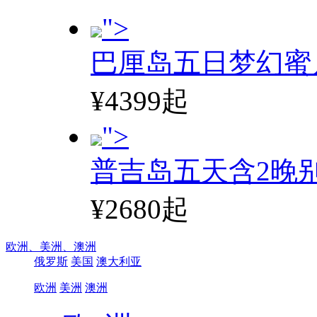
">
巴厘岛五日梦幻蜜
¥4399起
">
普吉岛五天含2晚
¥2680起
欧洲、
美洲、
澳洲
俄罗斯
美国
澳大利亚
欧洲
美洲
澳洲