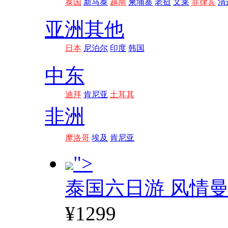
泰国
新马泰
越南
柬埔寨
老挝
文莱
菲律宾
清
亚洲其他
日本
尼泊尔
印度
韩国
中东
迪拜
肯尼亚
土耳其
非洲
摩洛哥
埃及
肯尼亚
">
泰国六日游 风情
¥1299