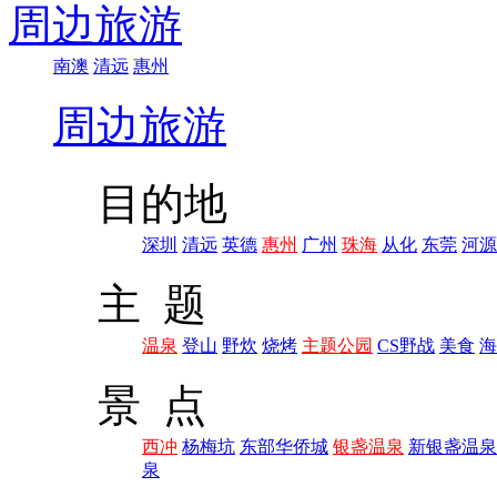
周边旅游
南澳
清远
惠州
周边旅游
目的地
深圳
清远
英德
惠州
广州
珠海
从化
东莞
河源
主 题
温泉
登山
野炊
烧烤
主题公园
CS野战
美食
海
景 点
西冲
杨梅坑
东部华侨城
银盏温泉
新银盏温泉
泉