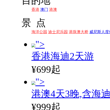
目的地
香港
澳门
港澳
景 点
海洋公园
迪士尼乐园
港珠澳大桥
威尼斯人度
">
香港海迪2天游
¥699起
">
港澳4天3晚,含海
¥999起