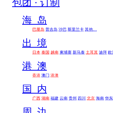
包团 · 订制
海 岛
巴厘岛
普吉岛
沙巴
斯里兰卡
其他…
出 境
日本
泰国
越南
柬埔寨
新马泰
土耳其
迪拜
欧
港 澳
香港
澳门
港澳
国 内
广西
湖南
福建
云南
贵州
四川
北京
海南
华东
周 边