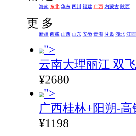
海南
东北
华东
四川
福建
广西
内蒙古
陕西
更 多
新疆
西藏
山西
山东
安徽
青海
甘肃
湖北
江西
">
云南大理丽江 双飞
¥2680
">
广西桂林+阳朔-高
¥1198