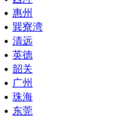
惠州
巽寮湾
清远
英德
韶关
广州
珠海
东莞