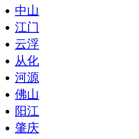
中山
江门
云浮
从化
河源
佛山
阳江
肇庆