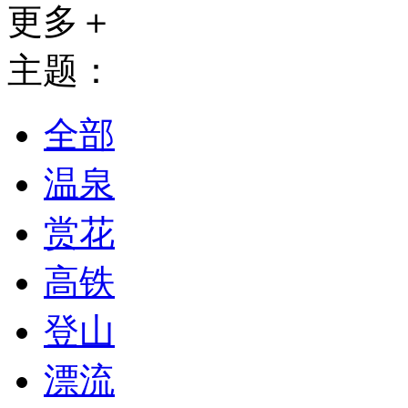
更多＋
主题：
全部
温泉
赏花
高铁
登山
漂流