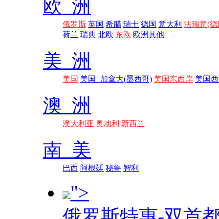
欧 洲
俄罗斯
英国
希腊
瑞士
德国
意大利
法瑞意(德
荷兰
瑞典
北欧
东欧
欧洲其他
美 洲
美国
美国+加拿大(墨西哥)
美国东西岸
美国西
澳 洲
澳大利亚
奥地利
新西兰
南 美
巴西
阿根廷
秘鲁
智利
">
俄罗斯特惠-双首