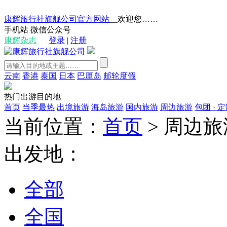
康辉旅行社旗舰公司官方网站
__欢迎您……
手机站
微信公众号
康辉杂志
登录
|
注册
云南
香港
泰国
日本
巴厘岛
邮轮度假
热门出游目的地
首页
当季最热
出境旅游
海岛旅游
国内旅游
周边旅游
包团 · 
当前位置：
首页
>
周边旅
出发地：
全部
全国