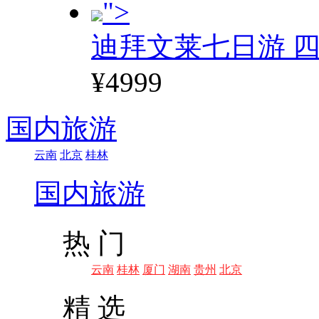
">
迪拜文莱七日游 四
¥4999
国内旅游
云南
北京
桂林
国内旅游
热 门
云南
桂林
厦门
湖南
贵州
北京
精 选