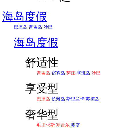
海岛度假
巴厘岛
普吉岛
沙巴
海岛度假
舒适性
普吉岛
宿雾岛
芽庄
塞班岛
沙巴
享受型
巴厘岛
长滩岛
斯里兰卡
苏梅岛
奢华型
毛里求斯
塞舌尔
斐济