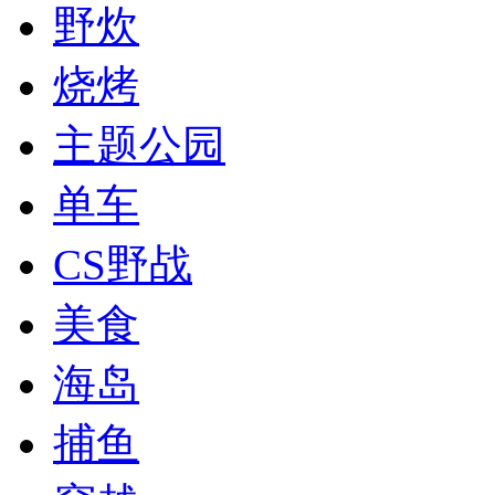
野炊
烧烤
主题公园
单车
CS野战
美食
海岛
捕鱼