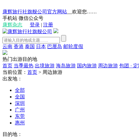
康辉旅行社旗舰公司官方网站
__欢迎您……
手机站
微信公众号
康辉杂志
登录
|
注册
云南
香港
泰国
日本
巴厘岛
邮轮度假
热门出游目的地
首页
当季最热
出境旅游
海岛旅游
国内旅游
周边旅游
包团 · 
当前位置：
首页
>
周边旅游
出发地：
全部
全国
深圳
广州
东莞
惠州
目的地：