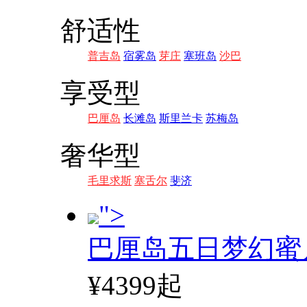
舒适性
普吉岛
宿雾岛
芽庄
塞班岛
沙巴
享受型
巴厘岛
长滩岛
斯里兰卡
苏梅岛
奢华型
毛里求斯
塞舌尔
斐济
">
巴厘岛五日梦幻蜜
¥4399起