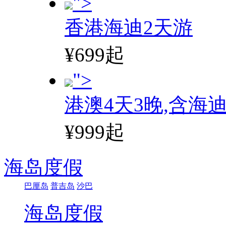
">
香港海迪2天游
¥699起
">
港澳4天3晚,含海
¥999起
海岛度假
巴厘岛
普吉岛
沙巴
海岛度假