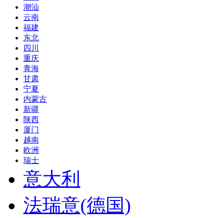
潮汕
云南
福建
东北
四川
重庆
青海
甘肃
宁夏
内蒙古
新疆
陕西
厦门
越南
欧洲
瑞士
意大利
法瑞意(德国)