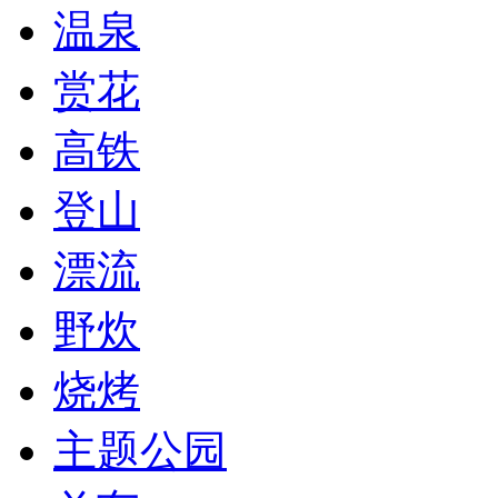
温泉
赏花
高铁
登山
漂流
野炊
烧烤
主题公园