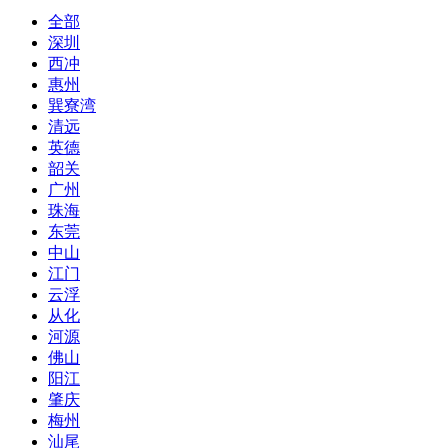
全部
深圳
西冲
惠州
巽寮湾
清远
英德
韶关
广州
珠海
东莞
中山
江门
云浮
从化
河源
佛山
阳江
肇庆
梅州
汕尾