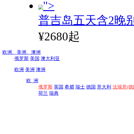
">
普吉岛五天含2晚
¥2680起
欧洲、
美洲、
澳洲
俄罗斯
美国
澳大利亚
欧洲
美洲
澳洲
欧 洲
俄罗斯
英国
希腊
瑞士
德国
意大利
法瑞意(德
荷兰
瑞典