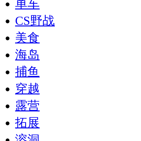
单车
CS野战
美食
海岛
捕鱼
穿越
露营
拓展
溶洞