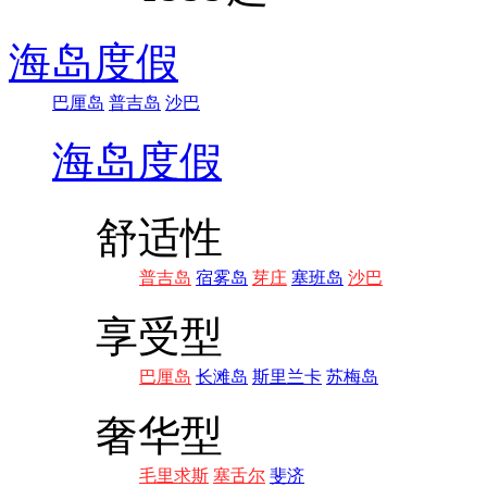
海岛度假
巴厘岛
普吉岛
沙巴
海岛度假
舒适性
普吉岛
宿雾岛
芽庄
塞班岛
沙巴
享受型
巴厘岛
长滩岛
斯里兰卡
苏梅岛
奢华型
毛里求斯
塞舌尔
斐济