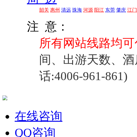
韶关
惠州
清远
珠海
河源
阳江
东莞
肇庆
江门
注 意：
所有网站线路均可
间、出游天数、酒
话:4006-961-861)
在线咨询
QQ咨询