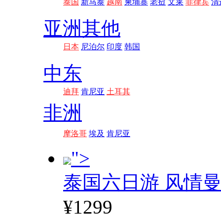
泰国
新马泰
越南
柬埔寨
老挝
文莱
菲律宾
清
亚洲其他
日本
尼泊尔
印度
韩国
中东
迪拜
肯尼亚
土耳其
非洲
摩洛哥
埃及
肯尼亚
">
泰国六日游 风情
¥1299