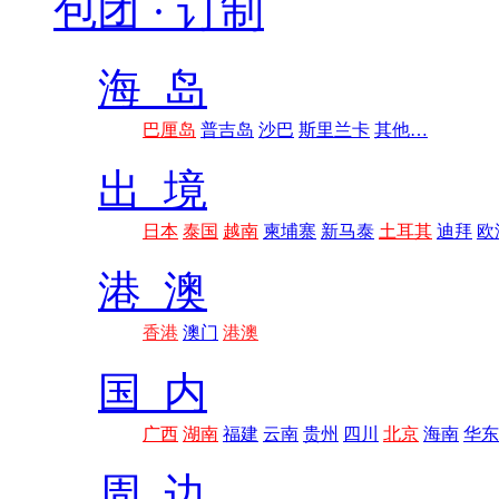
包团 · 订制
海 岛
巴厘岛
普吉岛
沙巴
斯里兰卡
其他…
出 境
日本
泰国
越南
柬埔寨
新马泰
土耳其
迪拜
欧
港 澳
香港
澳门
港澳
国 内
广西
湖南
福建
云南
贵州
四川
北京
海南
华东
周 边