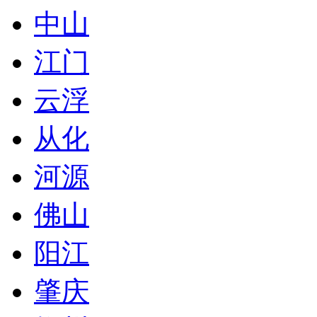
中山
江门
云浮
从化
河源
佛山
阳江
肇庆