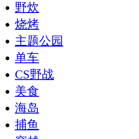
野炊
烧烤
主题公园
单车
CS野战
美食
海岛
捕鱼