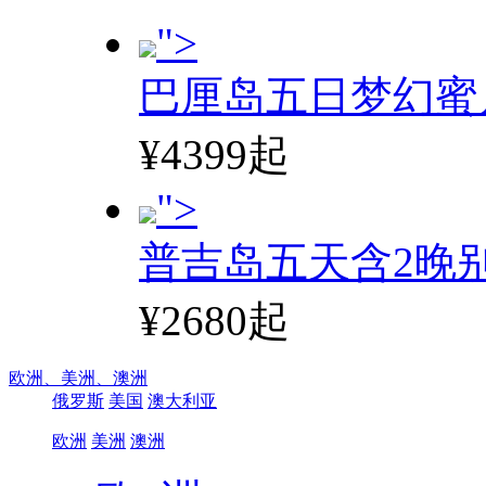
">
巴厘岛五日梦幻蜜
¥4399起
">
普吉岛五天含2晚
¥2680起
欧洲、
美洲、
澳洲
俄罗斯
美国
澳大利亚
欧洲
美洲
澳洲