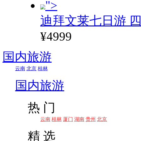
">
迪拜文莱七日游 四
¥4999
国内旅游
云南
北京
桂林
国内旅游
热 门
云南
桂林
厦门
湖南
贵州
北京
精 选