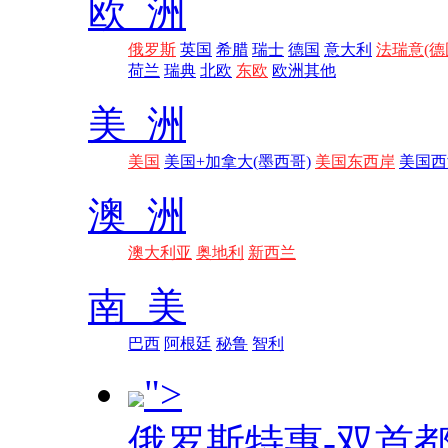
欧 洲
俄罗斯
英国
希腊
瑞士
德国
意大利
法瑞意(德
荷兰
瑞典
北欧
东欧
欧洲其他
美 洲
美国
美国+加拿大(墨西哥)
美国东西岸
美国西
澳 洲
澳大利亚
奥地利
新西兰
南 美
巴西
阿根廷
秘鲁
智利
">
俄罗斯特惠-双首