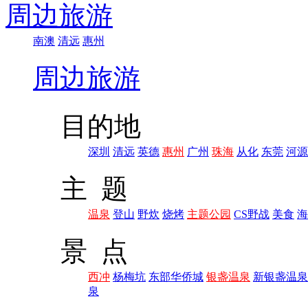
周边旅游
南澳
清远
惠州
周边旅游
目的地
深圳
清远
英德
惠州
广州
珠海
从化
东莞
河源
主 题
温泉
登山
野炊
烧烤
主题公园
CS野战
美食
海
景 点
西冲
杨梅坑
东部华侨城
银盏温泉
新银盏温泉
泉