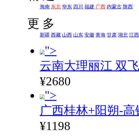
海南
东北
华东
四川
福建
广西
内蒙古
陕西
更 多
新疆
西藏
山西
山东
安徽
青海
甘肃
湖北
江西
">
云南大理丽江 双飞
¥2680
">
广西桂林+阳朔-高
¥1198