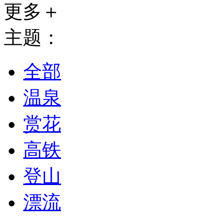
更多＋
主题：
全部
温泉
赏花
高铁
登山
漂流