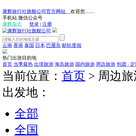
康辉旅行社旗舰公司官方网站
__欢迎您……
手机站
微信公众号
康辉杂志
登录
|
注册
云南
香港
泰国
日本
巴厘岛
邮轮度假
热门出游目的地
首页
当季最热
出境旅游
海岛旅游
国内旅游
周边旅游
包团 · 
当前位置：
首页
>
周边旅
出发地：
全部
全国