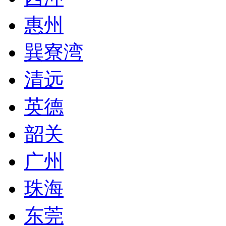
惠州
巽寮湾
清远
英德
韶关
广州
珠海
东莞