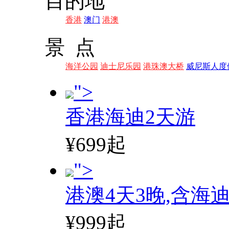
目的地
香港
澳门
港澳
景 点
海洋公园
迪士尼乐园
港珠澳大桥
威尼斯人度
">
香港海迪2天游
¥699起
">
港澳4天3晚,含海
¥999起