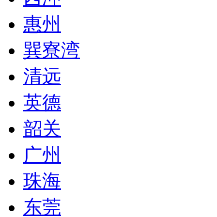
惠州
巽寮湾
清远
英德
韶关
广州
珠海
东莞