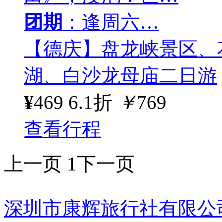
团期
：逢周六…
【德庆】盘龙峡景区、
湖、白沙龙母庙二日游
¥
469
6.1折
￥
769
查看行程
上一页
1
下一页
深圳市康辉旅行社有限公