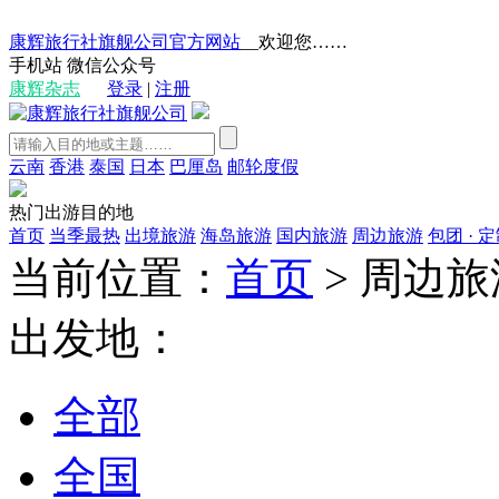
康辉旅行社旗舰公司官方网站
__欢迎您……
手机站
微信公众号
康辉杂志
登录
|
注册
云南
香港
泰国
日本
巴厘岛
邮轮度假
热门出游目的地
首页
当季最热
出境旅游
海岛旅游
国内旅游
周边旅游
包团 · 
当前位置：
首页
>
周边旅
出发地：
全部
全国