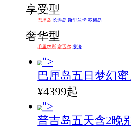
享受型
巴厘岛
长滩岛
斯里兰卡
苏梅岛
奢华型
毛里求斯
塞舌尔
斐济
">
巴厘岛五日梦幻蜜
¥4399起
">
普吉岛五天含2晚