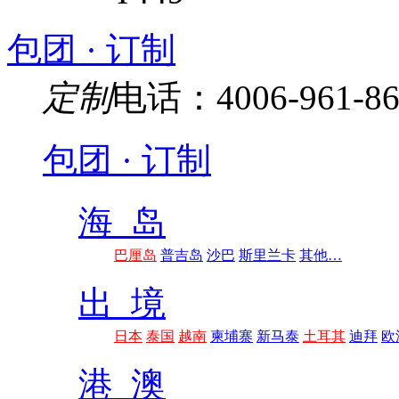
包团 · 订制
定制
电话：4006-961-86
包团 · 订制
海 岛
巴厘岛
普吉岛
沙巴
斯里兰卡
其他…
出 境
日本
泰国
越南
柬埔寨
新马泰
土耳其
迪拜
欧
港 澳