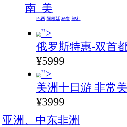
南 美
巴西
阿根廷
秘鲁
智利
">
俄罗斯特惠-双首
¥5999
">
美洲十日游 非常美
¥3999
亚洲、
中东非洲