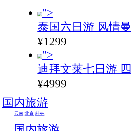
">
泰国六日游 风情
¥1299
">
迪拜文莱七日游 四
¥4999
国内旅游
云南
北京
桂林
国内旅游