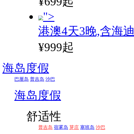
¥699起
">
港澳4天3晚,含海
¥999起
海岛度假
巴厘岛
普吉岛
沙巴
海岛度假
舒适性
普吉岛
宿雾岛
芽庄
塞班岛
沙巴