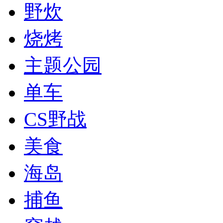
野炊
烧烤
主题公园
单车
CS野战
美食
海岛
捕鱼