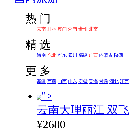
热 门
云南
桂林
厦门
湖南
贵州
北京
精 选
海南
东北
华东
四川
福建
广西
内蒙古
陕西
更 多
新疆
西藏
山西
山东
安徽
青海
甘肃
湖北
江西
">
云南大理丽江 双飞
¥2680