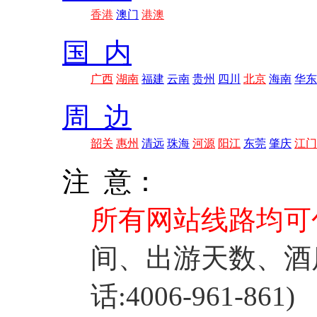
香港
澳门
港澳
国 内
广西
湖南
福建
云南
贵州
四川
北京
海南
华东
周 边
韶关
惠州
清远
珠海
河源
阳江
东莞
肇庆
江门
注 意：
所有网站线路均可
间、出游天数、酒
话:4006-961-861)