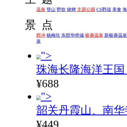
温泉
登山
野炊
烧烤
主题公园
CS野战
美食
海
景 点
西冲
杨梅坑
东部华侨城
银盏温泉
新银盏温泉
泉
">
珠海长隆海洋王国
¥688
">
韶关丹霞山、南华
¥449