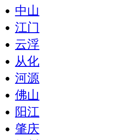
中山
江门
云浮
从化
河源
佛山
阳江
肇庆