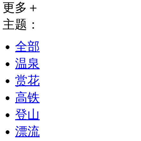
更多＋
主题：
全部
温泉
赏花
高铁
登山
漂流