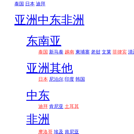
泰国
日本
迪拜
亚洲
中东非洲
东南亚
泰国
新马泰
越南
柬埔寨
老挝
文莱
菲律宾
清
亚洲其他
日本
尼泊尔
印度
韩国
中东
迪拜
肯尼亚
土耳其
非洲
摩洛哥
埃及
肯尼亚