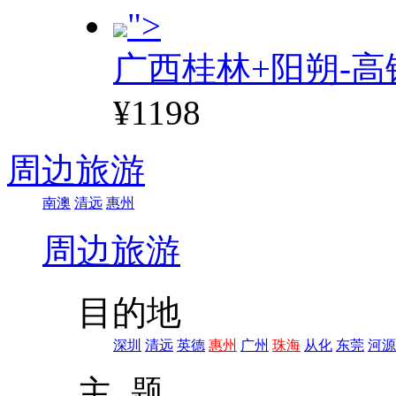
">
广西桂林+阳朔-高
¥1198
周边旅游
南澳
清远
惠州
周边旅游
目的地
深圳
清远
英德
惠州
广州
珠海
从化
东莞
河源
主 题