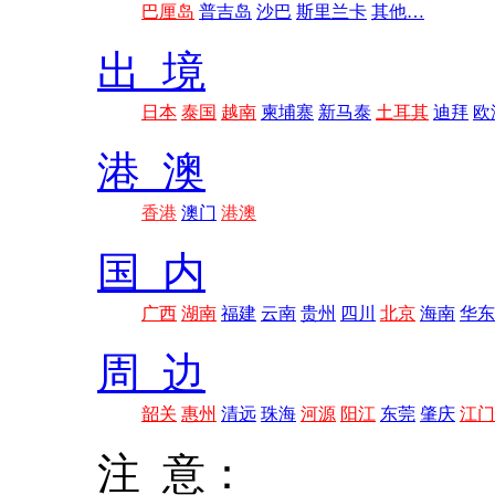
巴厘岛
普吉岛
沙巴
斯里兰卡
其他…
出 境
日本
泰国
越南
柬埔寨
新马泰
土耳其
迪拜
欧
港 澳
香港
澳门
港澳
国 内
广西
湖南
福建
云南
贵州
四川
北京
海南
华东
周 边
韶关
惠州
清远
珠海
河源
阳江
东莞
肇庆
江门
注 意：