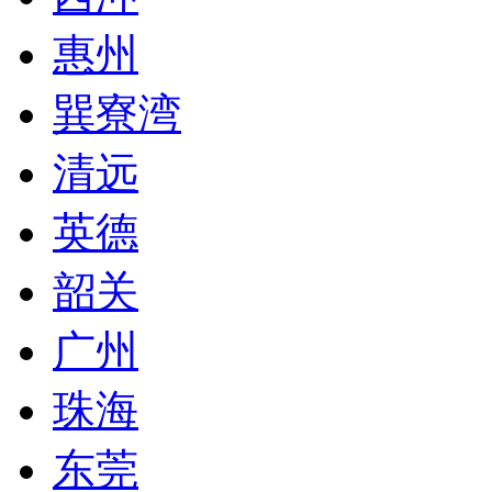
惠州
巽寮湾
清远
英德
韶关
广州
珠海
东莞