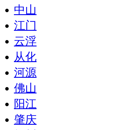
中山
江门
云浮
从化
河源
佛山
阳江
肇庆