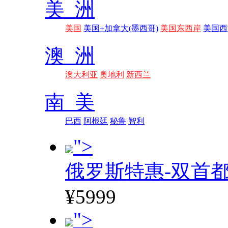
美 洲
美国
美国+加拿大(墨西哥)
美国东西岸
美国西
澳 洲
澳大利亚
奥地利
新西兰
南 美
巴西
阿根廷
秘鲁
智利
">
俄罗斯特惠-双首
¥5999
">