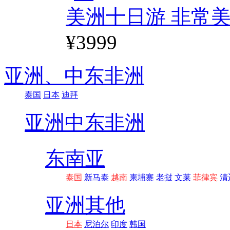
美洲十日游 非常美
¥3999
亚洲、
中东非洲
泰国
日本
迪拜
亚洲
中东非洲
东南亚
泰国
新马泰
越南
柬埔寨
老挝
文莱
菲律宾
清
亚洲其他
日本
尼泊尔
印度
韩国