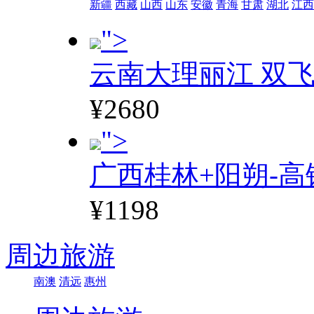
新疆
西藏
山西
山东
安徽
青海
甘肃
湖北
江西
">
云南大理丽江 双飞
¥2680
">
广西桂林+阳朔-高
¥1198
周边旅游
南澳
清远
惠州