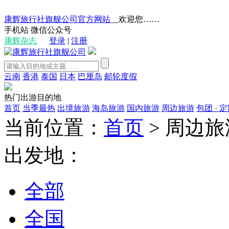
康辉旅行社旗舰公司官方网站
__欢迎您……
手机站
微信公众号
康辉杂志
登录
|
注册
云南
香港
泰国
日本
巴厘岛
邮轮度假
热门出游目的地
首页
当季最热
出境旅游
海岛旅游
国内旅游
周边旅游
包团 · 
当前位置：
首页
>
周边旅
出发地：
全部
全国