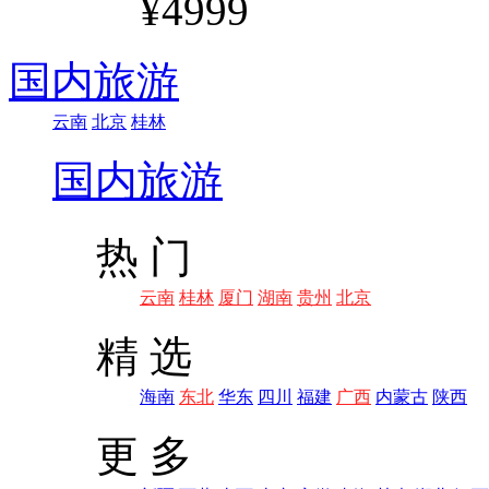
¥4999
国内旅游
云南
北京
桂林
国内旅游
热 门
云南
桂林
厦门
湖南
贵州
北京
精 选
海南
东北
华东
四川
福建
广西
内蒙古
陕西
更 多