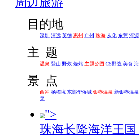
周边旅游
目的地
深圳
清远
英德
惠州
广州
珠海
从化
东莞
河源
主 题
温泉
登山
野炊
烧烤
主题公园
CS野战
美食
海
景 点
西冲
杨梅坑
东部华侨城
银盏温泉
新银盏温泉
泉
">
珠海长隆海洋王国