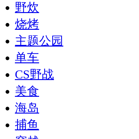
野炊
烧烤
主题公园
单车
CS野战
美食
海岛
捕鱼