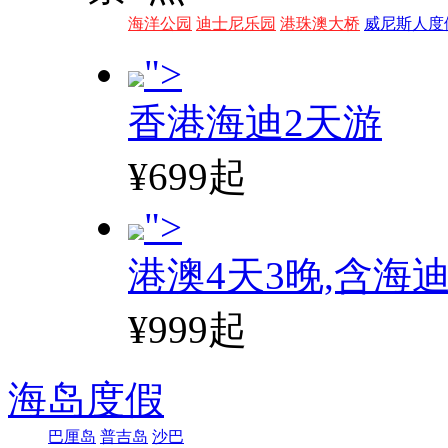
海洋公园
迪士尼乐园
港珠澳大桥
威尼斯人度
">
香港海迪2天游
¥699起
">
港澳4天3晚,含海
¥999起
海岛度假
巴厘岛
普吉岛
沙巴