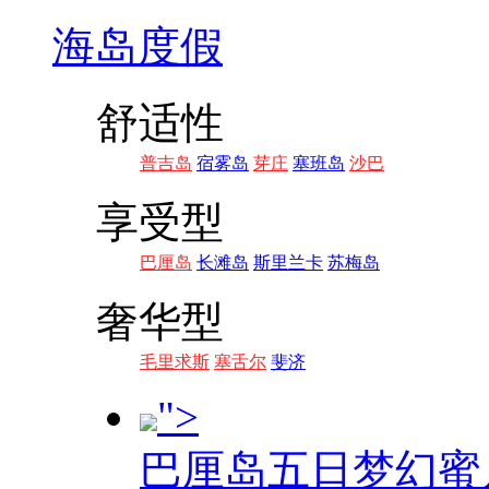
海岛度假
舒适性
普吉岛
宿雾岛
芽庄
塞班岛
沙巴
享受型
巴厘岛
长滩岛
斯里兰卡
苏梅岛
奢华型
毛里求斯
塞舌尔
斐济
">
巴厘岛五日梦幻蜜