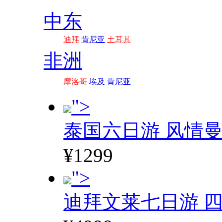
中东
迪拜
肯尼亚
土耳其
非洲
摩洛哥
埃及
肯尼亚
">
泰国六日游 风情
¥1299
">
迪拜文莱七日游 四