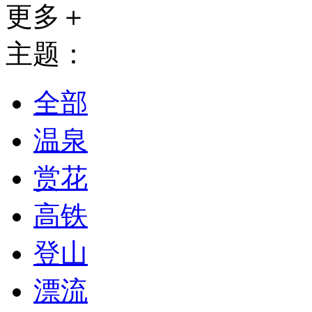
更多＋
主题：
全部
温泉
赏花
高铁
登山
漂流