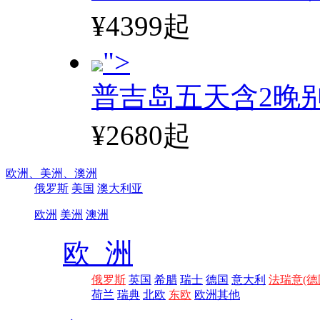
¥4399起
">
普吉岛五天含2晚
¥2680起
欧洲、
美洲、
澳洲
俄罗斯
美国
澳大利亚
欧洲
美洲
澳洲
欧 洲
俄罗斯
英国
希腊
瑞士
德国
意大利
法瑞意(德
荷兰
瑞典
北欧
东欧
欧洲其他