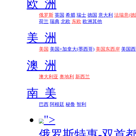
欧 洲
俄罗斯
英国
希腊
瑞士
德国
意大利
法瑞意(德
荷兰
瑞典
北欧
东欧
欧洲其他
美 洲
美国
美国+加拿大(墨西哥)
美国东西岸
美国西
澳 洲
澳大利亚
奥地利
新西兰
南 美
巴西
阿根廷
秘鲁
智利
">
俄罗斯特惠-双首