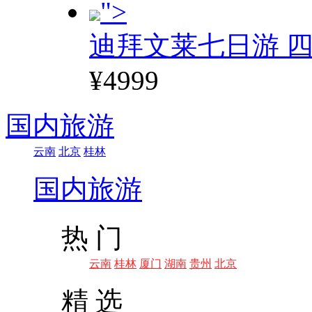
">
迪拜文莱七日游 四
¥4999
国内旅游
云南
北京
桂林
国内旅游
热 门
云南
桂林
厦门
湖南
贵州
北京
精 选