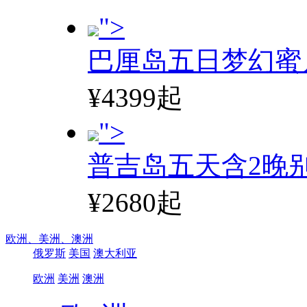
">
巴厘岛五日梦幻蜜
¥4399起
">
普吉岛五天含2晚
¥2680起
欧洲、
美洲、
澳洲
俄罗斯
美国
澳大利亚
欧洲
美洲
澳洲