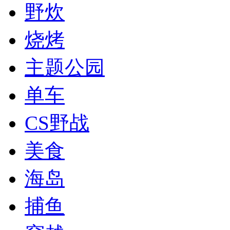
野炊
烧烤
主题公园
单车
CS野战
美食
海岛
捕鱼