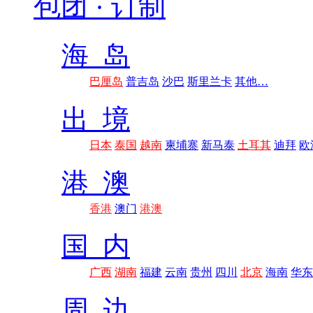
包团 · 订制
海 岛
巴厘岛
普吉岛
沙巴
斯里兰卡
其他…
出 境
日本
泰国
越南
柬埔寨
新马泰
土耳其
迪拜
欧
港 澳
香港
澳门
港澳
国 内
广西
湖南
福建
云南
贵州
四川
北京
海南
华东
周 边