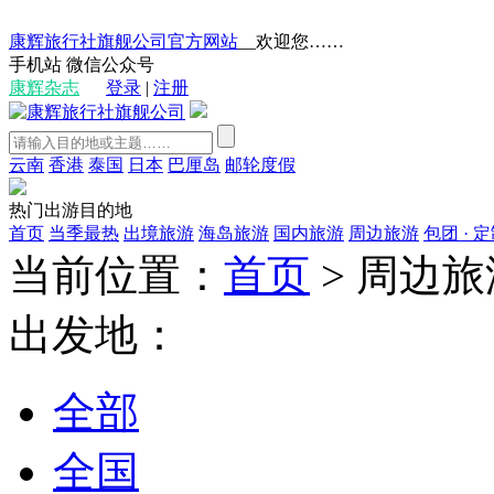
康辉旅行社旗舰公司官方网站
__欢迎您……
手机站
微信公众号
康辉杂志
登录
|
注册
云南
香港
泰国
日本
巴厘岛
邮轮度假
热门出游目的地
首页
当季最热
出境旅游
海岛旅游
国内旅游
周边旅游
包团 · 
当前位置：
首页
>
周边旅
出发地：
全部
全国