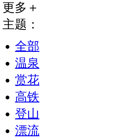
更多＋
主题：
全部
温泉
赏花
高铁
登山
漂流