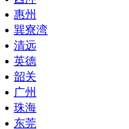
惠州
巽寮湾
清远
英德
韶关
广州
珠海
东莞