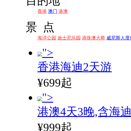
目的地
香港
澳门
港澳
景 点
海洋公园
迪士尼乐园
港珠澳大桥
威尼斯人度
">
香港海迪2天游
¥699起
">
港澳4天3晚,含海
¥999起