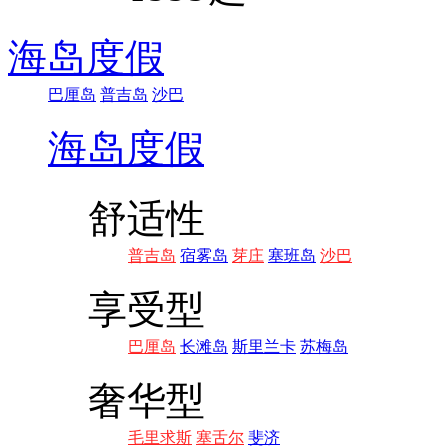
海岛度假
巴厘岛
普吉岛
沙巴
海岛度假
舒适性
普吉岛
宿雾岛
芽庄
塞班岛
沙巴
享受型
巴厘岛
长滩岛
斯里兰卡
苏梅岛
奢华型
毛里求斯
塞舌尔
斐济