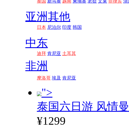
泰国
新马泰
越南
柬埔寨
老挝
文莱
菲律宾
清
亚洲其他
日本
尼泊尔
印度
韩国
中东
迪拜
肯尼亚
土耳其
非洲
摩洛哥
埃及
肯尼亚
">
泰国六日游 风情
¥1299