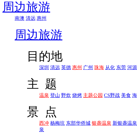
周边旅游
南澳
清远
惠州
周边旅游
目的地
深圳
清远
英德
惠州
广州
珠海
从化
东莞
河源
主 题
温泉
登山
野炊
烧烤
主题公园
CS野战
美食
海
景 点
西冲
杨梅坑
东部华侨城
银盏温泉
新银盏温泉
泉