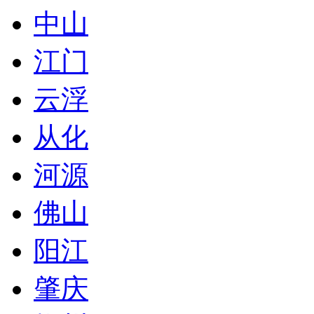
中山
江门
云浮
从化
河源
佛山
阳江
肇庆