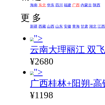
海南
东北
华东
四川
福建
广西
内蒙古
陕西
更 多
新疆
西藏
山西
山东
安徽
青海
甘肃
湖北
江西
">
云南大理丽江 双飞
¥2680
">
广西桂林+阳朔-高
¥1198