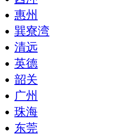
惠州
巽寮湾
清远
英德
韶关
广州
珠海
东莞