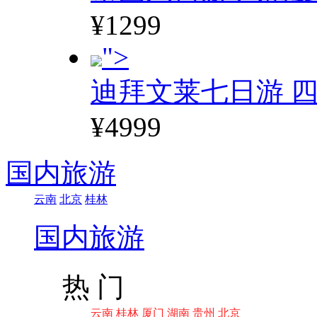
¥1299
">
迪拜文莱七日游 四
¥4999
国内旅游
云南
北京
桂林
国内旅游
热 门
云南
桂林
厦门
湖南
贵州
北京