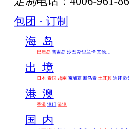
定制
电话：4006-961-86
包团 · 订制
海 岛
巴厘岛
普吉岛
沙巴
斯里兰卡
其他…
出 境
日本
泰国
越南
柬埔寨
新马泰
土耳其
迪拜
欧
港 澳
香港
澳门
港澳
国 内