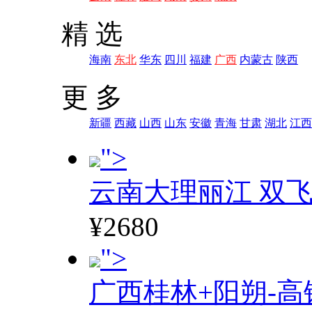
精 选
海南
东北
华东
四川
福建
广西
内蒙古
陕西
更 多
新疆
西藏
山西
山东
安徽
青海
甘肃
湖北
江西
">
云南大理丽江 双飞
¥2680
">
广西桂林+阳朔-高