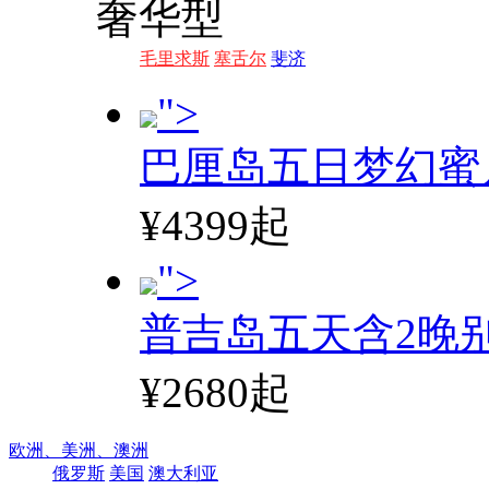
奢华型
毛里求斯
塞舌尔
斐济
">
巴厘岛五日梦幻蜜
¥4399起
">
普吉岛五天含2晚
¥2680起
欧洲、
美洲、
澳洲
俄罗斯
美国
澳大利亚