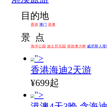
目的地
香港
澳门
港澳
景 点
海洋公园
迪士尼乐园
港珠澳大桥
威尼斯人度
">
香港海迪2天游
¥699起
">
港澳4天3晚,含海