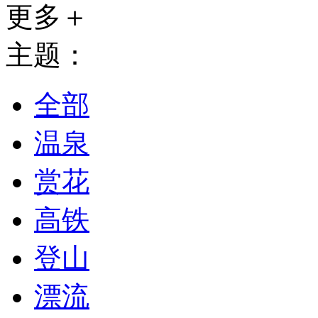
更多＋
主题：
全部
温泉
赏花
高铁
登山
漂流