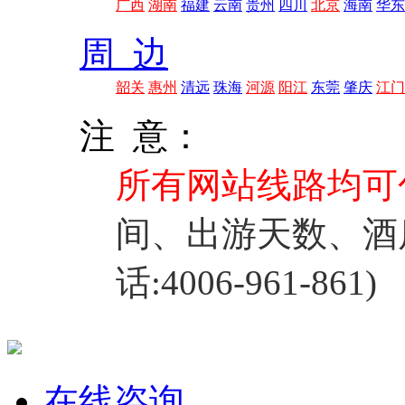
广西
湖南
福建
云南
贵州
四川
北京
海南
华东
周 边
韶关
惠州
清远
珠海
河源
阳江
东莞
肇庆
江门
注 意：
所有网站线路均可
间、出游天数、酒
话:4006-961-861)
在线咨询