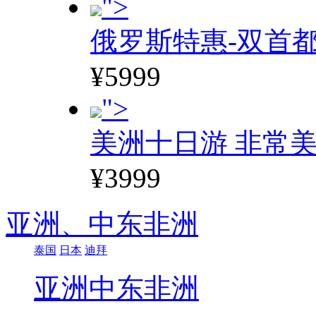
">
俄罗斯特惠-双首
¥5999
">
美洲十日游 非常美
¥3999
亚洲、
中东非洲
泰国
日本
迪拜
亚洲
中东非洲