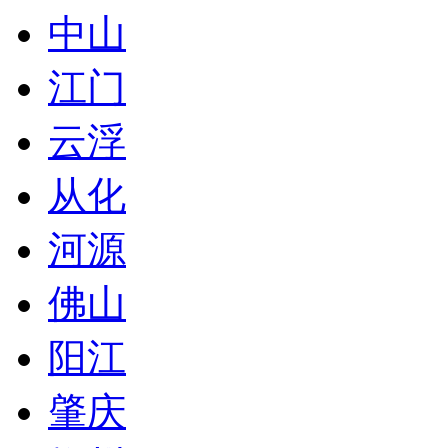
中山
江门
云浮
从化
河源
佛山
阳江
肇庆