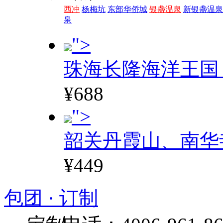
西冲
杨梅坑
东部华侨城
银盏温泉
新银盏温泉
泉
">
珠海长隆海洋王国
¥688
">
韶关丹霞山、南华
¥449
包团 · 订制