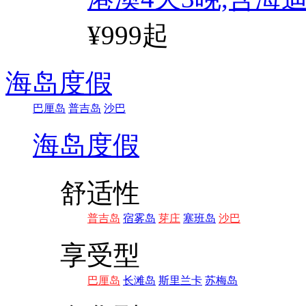
¥999起
海岛度假
巴厘岛
普吉岛
沙巴
海岛度假
舒适性
普吉岛
宿雾岛
芽庄
塞班岛
沙巴
享受型
巴厘岛
长滩岛
斯里兰卡
苏梅岛