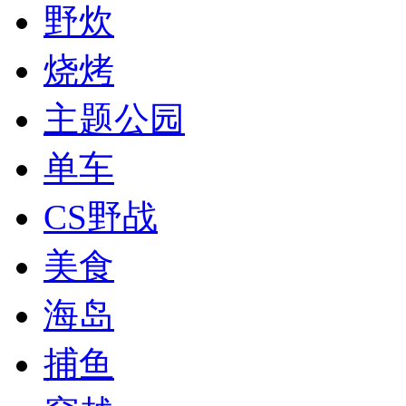
野炊
烧烤
主题公园
单车
CS野战
美食
海岛
捕鱼