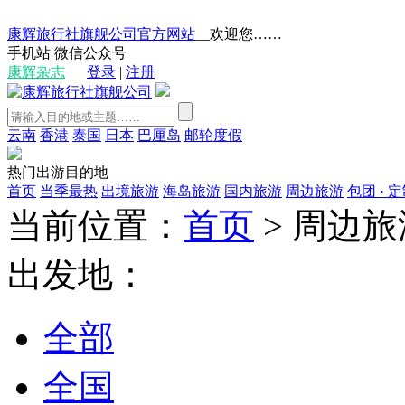
康辉旅行社旗舰公司官方网站
__欢迎您……
手机站
微信公众号
康辉杂志
登录
|
注册
云南
香港
泰国
日本
巴厘岛
邮轮度假
热门出游目的地
首页
当季最热
出境旅游
海岛旅游
国内旅游
周边旅游
包团 · 
当前位置：
首页
>
周边旅
出发地：
全部
全国