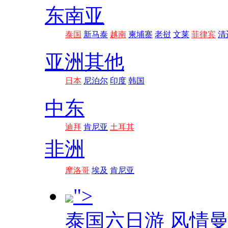
东南亚
泰国
新马泰
越南
柬埔寨
老挝
文莱
菲律宾
清
亚洲其他
日本
尼泊尔
印度
韩国
中东
迪拜
肯尼亚
土耳其
非洲
摩洛哥
埃及
肯尼亚
">
泰国六日游 风情