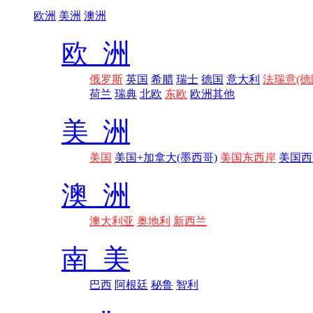
欧洲
美洲
澳洲
欧 洲
俄罗斯
英国
希腊
瑞士
德国
意大利
法瑞意(德
荷兰
瑞典
北欧
东欧
欧洲其他
美 洲
美国
美国+加拿大(墨西哥)
美国东西岸
美国西
澳 洲
澳大利亚
奥地利
新西兰
南 美
巴西
阿根廷
秘鲁
智利