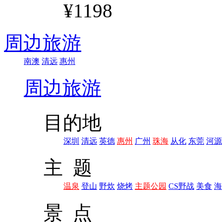
¥1198
周边旅游
南澳
清远
惠州
周边旅游
目的地
深圳
清远
英德
惠州
广州
珠海
从化
东莞
河源
主 题
温泉
登山
野炊
烧烤
主题公园
CS野战
美食
海
景 点