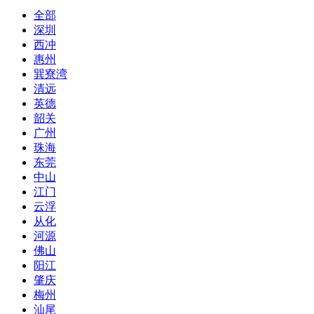
全部
深圳
西冲
惠州
巽寮湾
清远
英德
韶关
广州
珠海
东莞
中山
江门
云浮
从化
河源
佛山
阳江
肇庆
梅州
汕尾