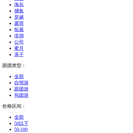
海岛
捕鱼
穿越
露营
拓展
溶洞
公司
蜜月
亲子
跟团类型：
全部
自驾游
跟团游
包团游
价格区间：
全部
50以下
50-100