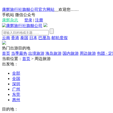
康辉旅行社旗舰公司官方网站
__欢迎您……
手机站
微信公众号
康辉杂志
登录
|
注册
云南
香港
泰国
日本
巴厘岛
邮轮度假
热门出游目的地
首页
当季最热
出境旅游
海岛旅游
国内旅游
周边旅游
包团 · 
当前位置：
首页
>
周边旅游
出发地：
全部
全国
深圳
广州
东莞
惠州
目的地：