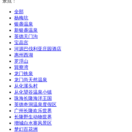
景点：
全部
杨梅坑
银盏温泉
新银盏温泉
英德天门沟
宝晶宫
河源巴伐利亚庄园酒店
惠州西湖
罗浮山
巽寮湾
龙门铁泉
龙门尚天然温泉
从化溪头村
从化望谷温泉小镇
珠海长隆海洋王国
英德奇洞温泉度假区
广州长隆欢乐世界
长隆野生动物世界
增城白水寨风景区
梦幻百花洲