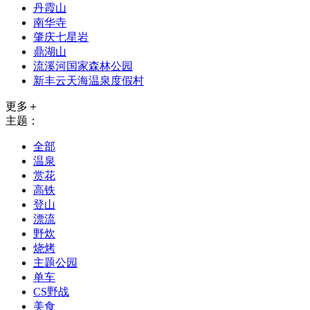
丹霞山
南华寺
肇庆七星岩
鼎湖山
流溪河国家森林公园
新丰云天海温泉度假村
更多＋
主题：
全部
温泉
赏花
高铁
登山
漂流
野炊
烧烤
主题公园
单车
CS野战
美食