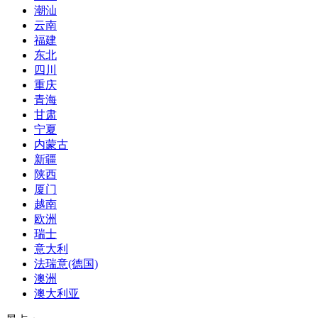
潮汕
云南
福建
东北
四川
重庆
青海
甘肃
宁夏
内蒙古
新疆
陕西
厦门
越南
欧洲
瑞士
意大利
法瑞意(德国)
澳洲
澳大利亚