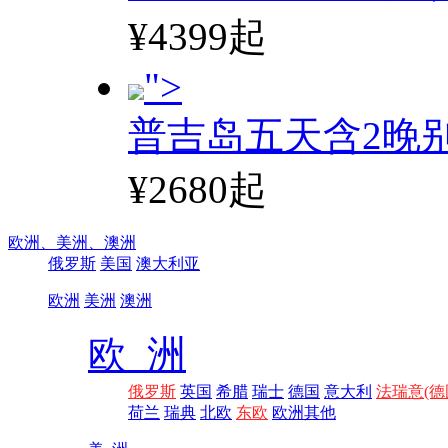
¥4399起
">
普吉岛五天含2晚
¥2680起
欧洲、
美洲、
澳洲
俄罗斯
美国
澳大利亚
欧洲
美洲
澳洲
欧 洲
俄罗斯
英国
希腊
瑞士
德国
意大利
法瑞意(德
荷兰
瑞典
北欧
东欧
欧洲其他