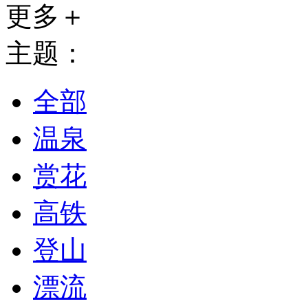
更多＋
主题：
全部
温泉
赏花
高铁
登山
漂流