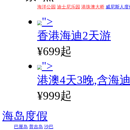
海洋公园
迪士尼乐园
港珠澳大桥
威尼斯人度
">
香港海迪2天游
¥699起
">
港澳4天3晚,含海
¥999起
海岛度假
巴厘岛
普吉岛
沙巴