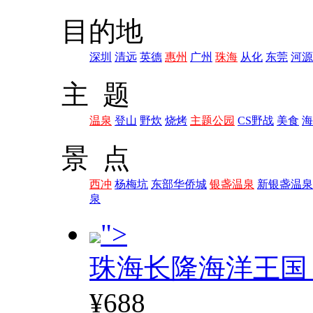
目的地
深圳
清远
英德
惠州
广州
珠海
从化
东莞
河源
主 题
温泉
登山
野炊
烧烤
主题公园
CS野战
美食
海
景 点
西冲
杨梅坑
东部华侨城
银盏温泉
新银盏温泉
泉
">
珠海长隆海洋王国
¥688