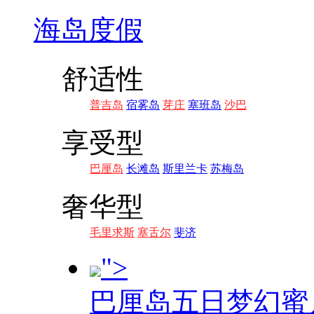
海岛度假
舒适性
普吉岛
宿雾岛
芽庄
塞班岛
沙巴
享受型
巴厘岛
长滩岛
斯里兰卡
苏梅岛
奢华型
毛里求斯
塞舌尔
斐济
">
巴厘岛五日梦幻蜜