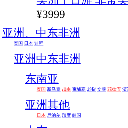
¥3999
亚洲、
中东非洲
泰国
日本
迪拜
亚洲
中东非洲
东南亚
泰国
新马泰
越南
柬埔寨
老挝
文莱
菲律宾
清
亚洲其他
日本
尼泊尔
印度
韩国