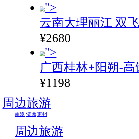
">
云南大理丽江 双飞
¥2680
">
广西桂林+阳朔-高
¥1198
周边旅游
南澳
清远
惠州
周边旅游