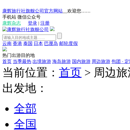
康辉旅行社旗舰公司官方网站
__欢迎您……
手机站
微信公众号
康辉杂志
登录
|
注册
云南
香港
泰国
日本
巴厘岛
邮轮度假
热门出游目的地
首页
当季最热
出境旅游
海岛旅游
国内旅游
周边旅游
包团 · 
当前位置：
首页
>
周边旅
出发地：
全部
全国