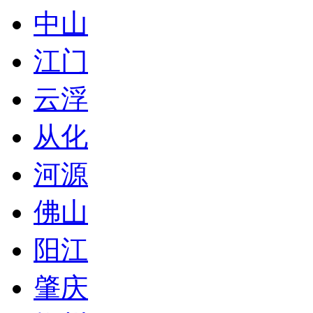
中山
江门
云浮
从化
河源
佛山
阳江
肇庆