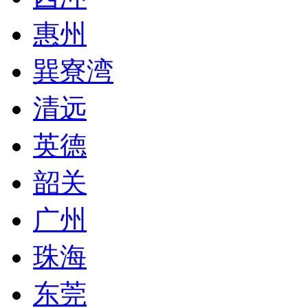
惠州
巽寮湾
清远
英德
韶关
广州
珠海
东莞