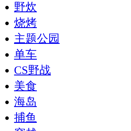
野炊
烧烤
主题公园
单车
CS野战
美食
海岛
捕鱼