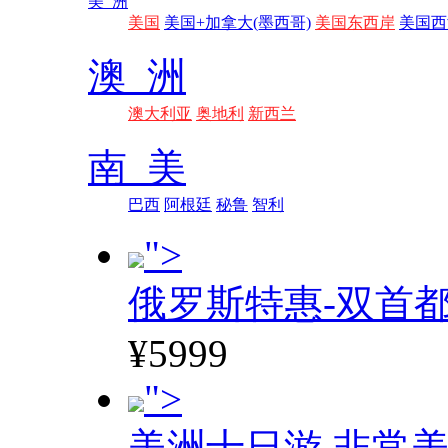
美 洲
美国
美国+加拿大(墨西哥)
美国东西岸
美国西
澳 洲
澳大利亚
奥地利
新西兰
南 美
巴西
阿根廷
秘鲁
智利
">
俄罗斯特惠-双首
¥5999
">
美洲十日游 非常美