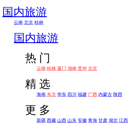
国内旅游
云南
北京
桂林
国内旅游
热 门
云南
桂林
厦门
湖南
贵州
北京
精 选
海南
东北
华东
四川
福建
广西
内蒙古
陕西
更 多
新疆
西藏
山西
山东
安徽
青海
甘肃
湖北
江西