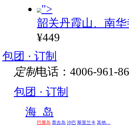
">
韶关丹霞山、南华
¥449
包团 · 订制
定制
电话：4006-961-86
包团 · 订制
海 岛
巴厘岛
普吉岛
沙巴
斯里兰卡
其他…