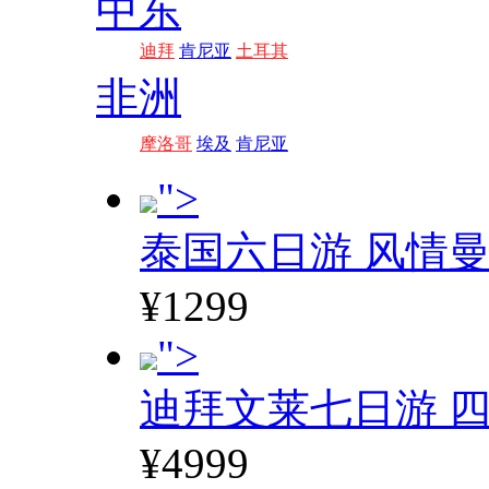
中东
迪拜
肯尼亚
土耳其
非洲
摩洛哥
埃及
肯尼亚
">
泰国六日游 风情
¥1299
">
迪拜文莱七日游 四
¥4999