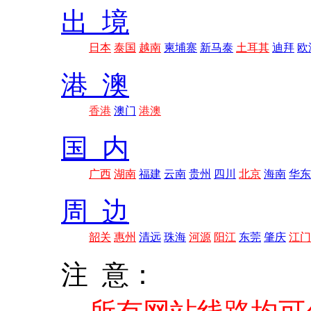
出 境
日本
泰国
越南
柬埔寨
新马泰
土耳其
迪拜
欧
港 澳
香港
澳门
港澳
国 内
广西
湖南
福建
云南
贵州
四川
北京
海南
华东
周 边
韶关
惠州
清远
珠海
河源
阳江
东莞
肇庆
江门
注 意：