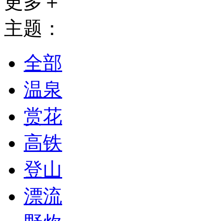
更多＋
主题：
全部
温泉
赏花
高铁
登山
漂流