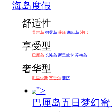
海岛度假
舒适性
普吉岛
宿雾岛
芽庄
塞班岛
沙巴
享受型
巴厘岛
长滩岛
斯里兰卡
苏梅岛
奢华型
毛里求斯
塞舌尔
斐济
">
巴厘岛五日梦幻蜜