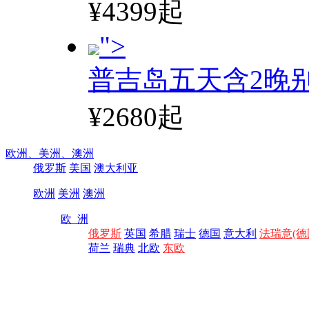
¥4399起
">
普吉岛五天含2晚
¥2680起
欧洲、
美洲、
澳洲
俄罗斯
美国
澳大利亚
欧洲
美洲
澳洲
欧 洲
俄罗斯
英国
希腊
瑞士
德国
意大利
法瑞意(德
荷兰
瑞典
北欧
东欧