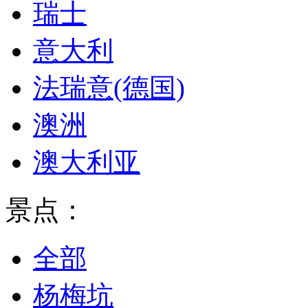
瑞士
意大利
法瑞意(德国)
澳洲
澳大利亚
景点：
全部
杨梅坑