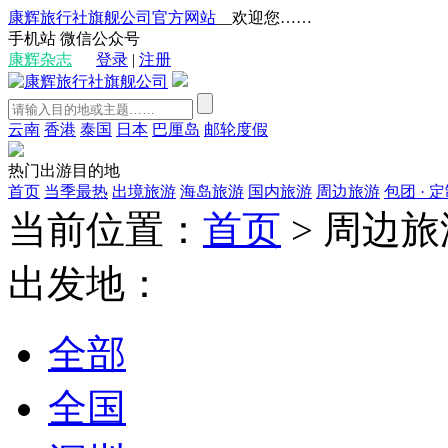
康辉旅行社旗舰公司官方网站
__欢迎您……
手机站
微信公众号
康辉杂志
登录
|
注册
云南
香港
泰国
日本
巴厘岛
邮轮度假
热门出游目的地
首页
当季最热
出境旅游
海岛旅游
国内旅游
周边旅游
包团 · 
当前位置：
首页
>
周边旅
出发地：
全部
全国