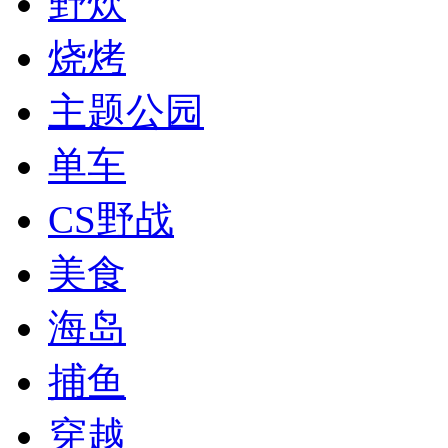
野炊
烧烤
主题公园
单车
CS野战
美食
海岛
捕鱼
穿越