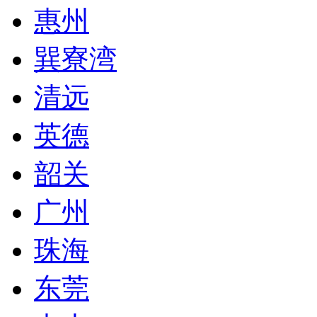
惠州
巽寮湾
清远
英德
韶关
广州
珠海
东莞