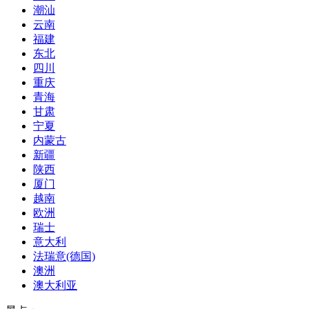
潮汕
云南
福建
东北
四川
重庆
青海
甘肃
宁夏
内蒙古
新疆
陕西
厦门
越南
欧洲
瑞士
意大利
法瑞意(德国)
澳洲
澳大利亚