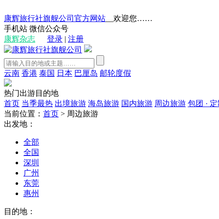
康辉旅行社旗舰公司官方网站
__欢迎您……
手机站
微信公众号
康辉杂志
登录
|
注册
云南
香港
泰国
日本
巴厘岛
邮轮度假
热门出游目的地
首页
当季最热
出境旅游
海岛旅游
国内旅游
周边旅游
包团 · 
当前位置：
首页
>
周边旅游
出发地：
全部
全国
深圳
广州
东莞
惠州
目的地：