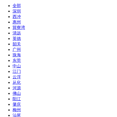
全部
深圳
西冲
惠州
巽寮湾
清远
英德
韶关
广州
珠海
东莞
中山
江门
云浮
从化
河源
佛山
阳江
肇庆
梅州
汕尾