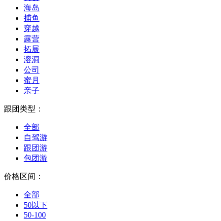
海岛
捕鱼
穿越
露营
拓展
溶洞
公司
蜜月
亲子
跟团类型：
全部
自驾游
跟团游
包团游
价格区间：
全部
50以下
50-100