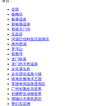
景点：
全部
杨梅坑
银盏温泉
新银盏温泉
英德天门沟
宝晶宫
河源巴伐利亚庄园酒店
惠州西湖
罗浮山
巽寮湾
龙门铁泉
龙门尚天然温泉
从化溪头村
从化望谷温泉小镇
珠海长隆海洋王国
英德奇洞温泉度假区
广州长隆欢乐世界
长隆野生动物世界
增城白水寨风景区
梦幻百花洲