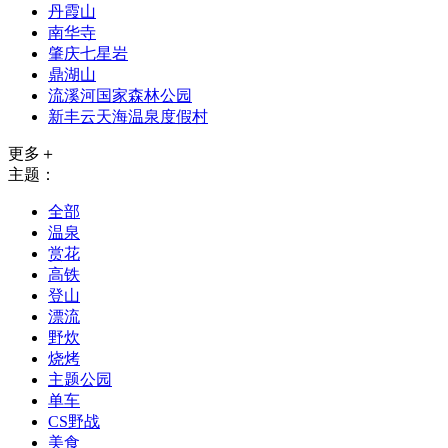
丹霞山
南华寺
肇庆七星岩
鼎湖山
流溪河国家森林公园
新丰云天海温泉度假村
更多＋
主题：
全部
温泉
赏花
高铁
登山
漂流
野炊
烧烤
主题公园
单车
CS野战
美食