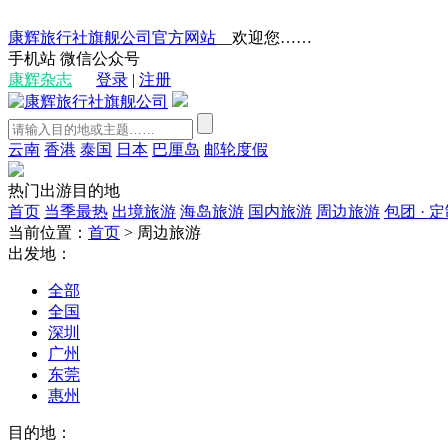
康辉旅行社旗舰公司官方网站
__欢迎您……
手机站
微信公众号
康辉杂志
登录
|
注册
云南
香港
泰国
日本
巴厘岛
邮轮度假
热门出游目的地
首页
当季最热
出境旅游
海岛旅游
国内旅游
周边旅游
包团 · 
当前位置：
首页
>
周边旅游
出发地：
全部
全国
深圳
广州
东莞
惠州
目的地：