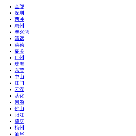
全部
深圳
西冲
惠州
巽寮湾
清远
英德
韶关
广州
珠海
东莞
中山
江门
云浮
从化
河源
佛山
阳江
肇庆
梅州
汕尾