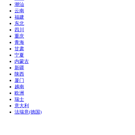
潮汕
云南
福建
东北
四川
重庆
青海
甘肃
宁夏
内蒙古
新疆
陕西
厦门
越南
欧洲
瑞士
意大利
法瑞意(德国)