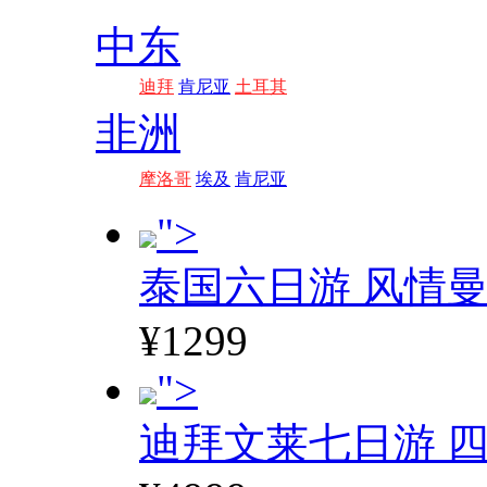
中东
迪拜
肯尼亚
土耳其
非洲
摩洛哥
埃及
肯尼亚
">
泰国六日游 风情
¥1299
">
迪拜文莱七日游 四