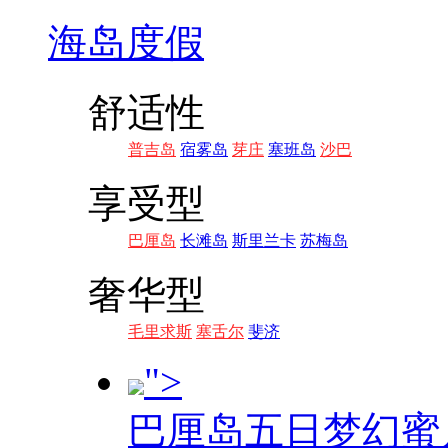
海岛度假
舒适性
普吉岛
宿雾岛
芽庄
塞班岛
沙巴
享受型
巴厘岛
长滩岛
斯里兰卡
苏梅岛
奢华型
毛里求斯
塞舌尔
斐济
">
巴厘岛五日梦幻蜜