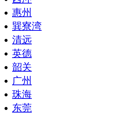
惠州
巽寮湾
清远
英德
韶关
广州
珠海
东莞