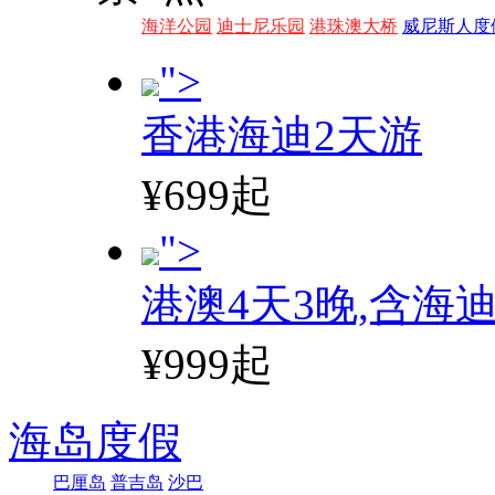
海洋公园
迪士尼乐园
港珠澳大桥
威尼斯人度
">
香港海迪2天游
¥699起
">
港澳4天3晚,含海
¥999起
海岛度假
巴厘岛
普吉岛
沙巴