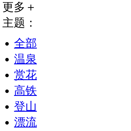
更多＋
主题：
全部
温泉
赏花
高铁
登山
漂流