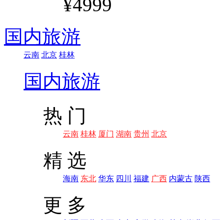
¥4999
国内旅游
云南
北京
桂林
国内旅游
热 门
云南
桂林
厦门
湖南
贵州
北京
精 选
海南
东北
华东
四川
福建
广西
内蒙古
陕西
更 多