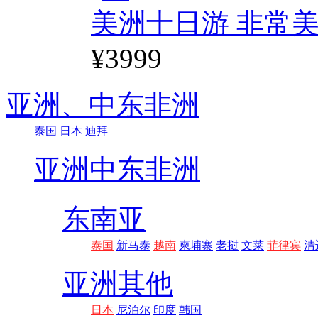
美洲十日游 非常美
¥3999
亚洲、
中东非洲
泰国
日本
迪拜
亚洲
中东非洲
东南亚
泰国
新马泰
越南
柬埔寨
老挝
文莱
菲律宾
清
亚洲其他
日本
尼泊尔
印度
韩国