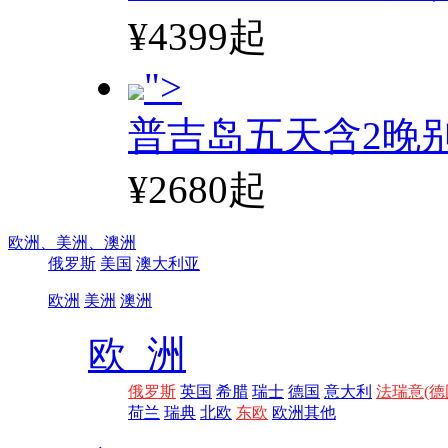
¥4399起
">
普吉岛五天含2晚
¥2680起
欧洲、
美洲、
澳洲
俄罗斯
美国
澳大利亚
欧洲
美洲
澳洲
欧 洲
俄罗斯
英国
希腊
瑞士
德国
意大利
法瑞意(德
荷兰
瑞典
北欧
东欧
欧洲其他