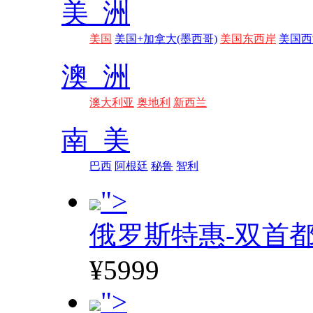
美 洲
美国
美国+加拿大(墨西哥)
美国东西岸
美国西
澳 洲
澳大利亚
奥地利
新西兰
南 美
巴西
阿根廷
秘鲁
智利
">
俄罗斯特惠-双首
¥5999
">