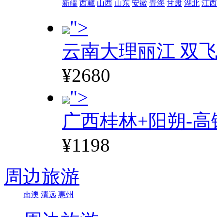
新疆
西藏
山西
山东
安徽
青海
甘肃
湖北
江西
">
云南大理丽江 双飞
¥2680
">
广西桂林+阳朔-高
¥1198
周边旅游
南澳
清远
惠州