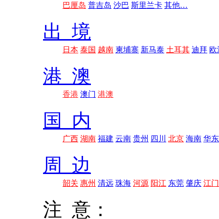
巴厘岛
普吉岛
沙巴
斯里兰卡
其他…
出 境
日本
泰国
越南
柬埔寨
新马泰
土耳其
迪拜
欧
港 澳
香港
澳门
港澳
国 内
广西
湖南
福建
云南
贵州
四川
北京
海南
华东
周 边
韶关
惠州
清远
珠海
河源
阳江
东莞
肇庆
江门
注 意：