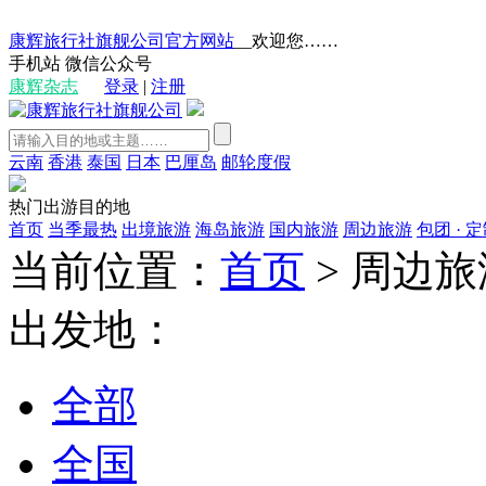
康辉旅行社旗舰公司官方网站
__欢迎您……
手机站
微信公众号
康辉杂志
登录
|
注册
云南
香港
泰国
日本
巴厘岛
邮轮度假
热门出游目的地
首页
当季最热
出境旅游
海岛旅游
国内旅游
周边旅游
包团 · 
当前位置：
首页
>
周边旅
出发地：
全部
全国