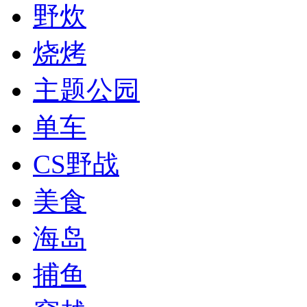
野炊
烧烤
主题公园
单车
CS野战
美食
海岛
捕鱼