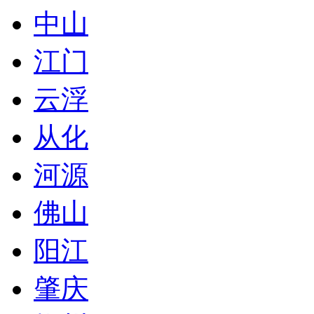
中山
江门
云浮
从化
河源
佛山
阳江
肇庆