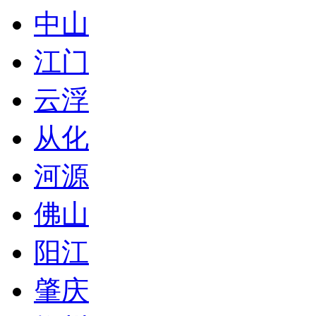
中山
江门
云浮
从化
河源
佛山
阳江
肇庆