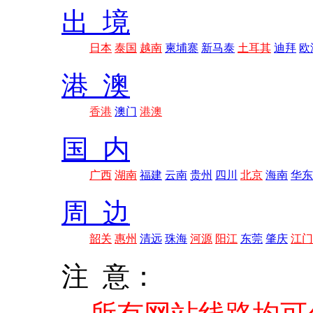
出 境
日本
泰国
越南
柬埔寨
新马泰
土耳其
迪拜
欧
港 澳
香港
澳门
港澳
国 内
广西
湖南
福建
云南
贵州
四川
北京
海南
华东
周 边
韶关
惠州
清远
珠海
河源
阳江
东莞
肇庆
江门
注 意：