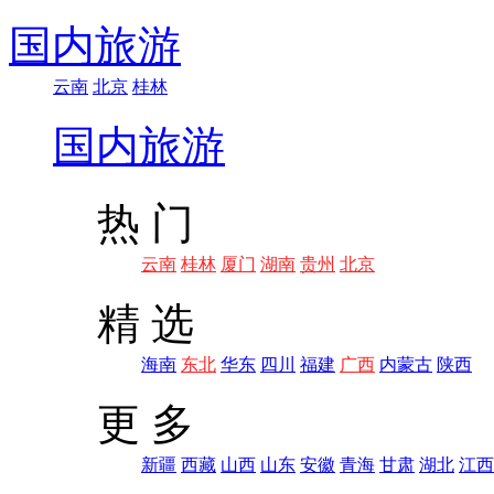
国内旅游
云南
北京
桂林
国内旅游
热 门
云南
桂林
厦门
湖南
贵州
北京
精 选
海南
东北
华东
四川
福建
广西
内蒙古
陕西
更 多
新疆
西藏
山西
山东
安徽
青海
甘肃
湖北
江西