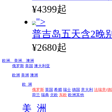
¥4399起
">
普吉岛五天含2晚
¥2680起
欧洲、
美洲、
澳洲
俄罗斯
美国
澳大利亚
欧洲
美洲
澳洲
欧 洲
俄罗斯
英国
希腊
瑞士
德国
意大利
法瑞意(德
荷兰
瑞典
北欧
东欧
欧洲其他
美 洲