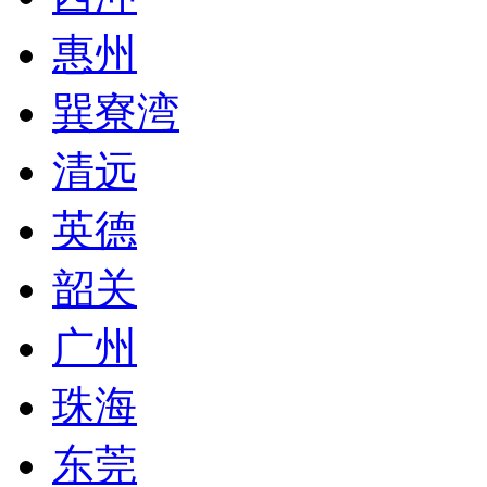
惠州
巽寮湾
清远
英德
韶关
广州
珠海
东莞