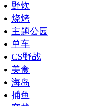
野炊
烧烤
主题公园
单车
CS野战
美食
海岛
捕鱼