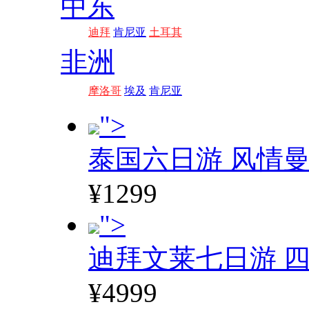
中东
迪拜
肯尼亚
土耳其
非洲
摩洛哥
埃及
肯尼亚
">
泰国六日游 风情
¥1299
">
迪拜文莱七日游 四
¥4999