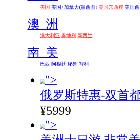
美国
美国+加拿大(墨西哥)
美国东西岸
美国西
澳 洲
澳大利亚
奥地利
新西兰
南 美
巴西
阿根廷
秘鲁
智利
">
俄罗斯特惠-双首
¥5999
">
美洲十日游 非常美