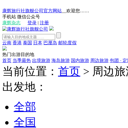
康辉旅行社旗舰公司官方网站
__欢迎您……
手机站
微信公众号
康辉杂志
登录
|
注册
云南
香港
泰国
日本
巴厘岛
邮轮度假
热门出游目的地
首页
当季最热
出境旅游
海岛旅游
国内旅游
周边旅游
包团 · 
当前位置：
首页
>
周边旅
出发地：
全部
全国