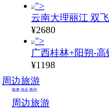
">
云南大理丽江 双飞
¥2680
">
广西桂林+阳朔-高
¥1198
周边旅游
南澳
清远
惠州
周边旅游