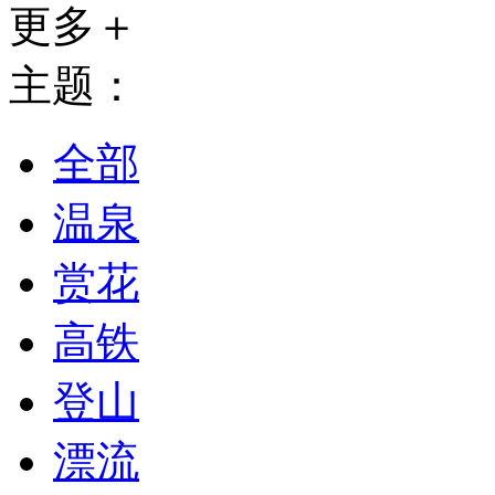
更多＋
主题：
全部
温泉
赏花
高铁
登山
漂流