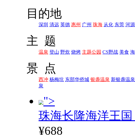
目的地
深圳
清远
英德
惠州
广州
珠海
从化
东莞
河源
主 题
温泉
登山
野炊
烧烤
主题公园
CS野战
美食
海
景 点
西冲
杨梅坑
东部华侨城
银盏温泉
新银盏温泉
泉
">
珠海长隆海洋王国
¥688