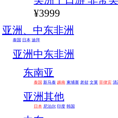
¥3999
亚洲、
中东非洲
泰国
日本
迪拜
亚洲
中东非洲
东南亚
泰国
新马泰
越南
柬埔寨
老挝
文莱
菲律宾
清
亚洲其他
日本
尼泊尔
印度
韩国