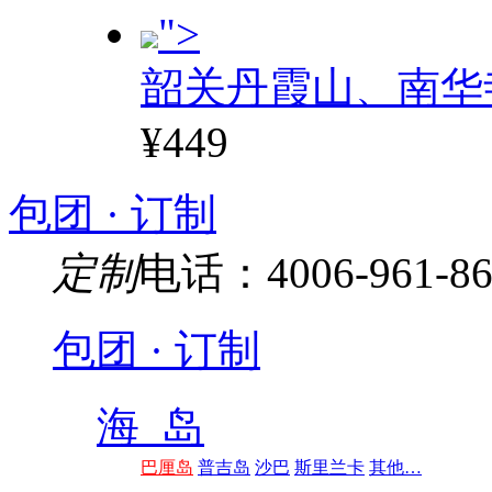
">
韶关丹霞山、南华
¥449
包团 · 订制
定制
电话：4006-961-86
包团 · 订制
海 岛
巴厘岛
普吉岛
沙巴
斯里兰卡
其他…