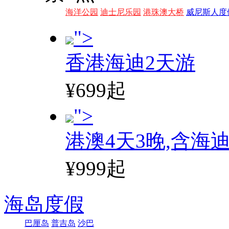
海洋公园
迪士尼乐园
港珠澳大桥
威尼斯人度
">
香港海迪2天游
¥699起
">
港澳4天3晚,含海
¥999起
海岛度假
巴厘岛
普吉岛
沙巴