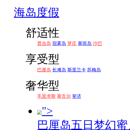
海岛度假
舒适性
普吉岛
宿雾岛
芽庄
塞班岛
沙巴
享受型
巴厘岛
长滩岛
斯里兰卡
苏梅岛
奢华型
毛里求斯
塞舌尔
斐济
">
巴厘岛五日梦幻蜜