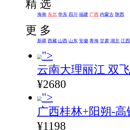
精 选
海南
东北
华东
四川
福建
广西
内蒙古
陕西
更 多
新疆
西藏
山西
山东
安徽
青海
甘肃
湖北
江西
">
云南大理丽江 双飞
¥2680
">
广西桂林+阳朔-高
¥1198