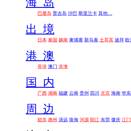
海 岛
巴厘岛
普吉岛
沙巴
斯里兰卡
其他…
出 境
日本
泰国
越南
柬埔寨
新马泰
土耳其
迪拜
欧
港 澳
香港
澳门
港澳
国 内
广西
湖南
福建
云南
贵州
四川
北京
海南
华东
周 边
韶关
惠州
清远
珠海
河源
阳江
东莞
肇庆
江门