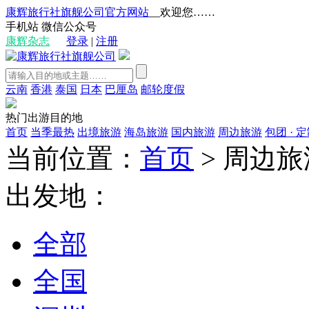
康辉旅行社旗舰公司官方网站
__欢迎您……
手机站
微信公众号
康辉杂志
登录
|
注册
云南
香港
泰国
日本
巴厘岛
邮轮度假
热门出游目的地
首页
当季最热
出境旅游
海岛旅游
国内旅游
周边旅游
包团 · 
当前位置：
首页
>
周边旅
出发地：
全部
全国