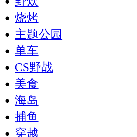
野炊
烧烤
主题公园
单车
CS野战
美食
海岛
捕鱼
穿越