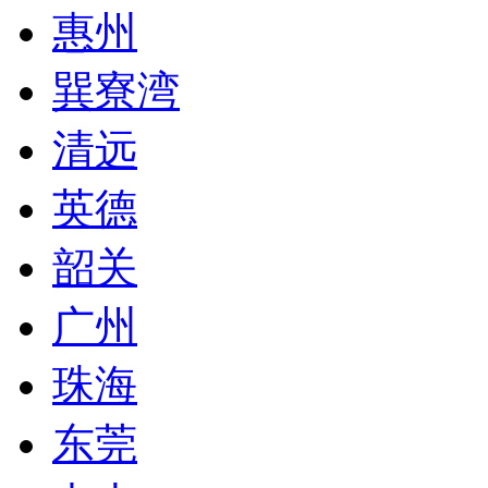
惠州
巽寮湾
清远
英德
韶关
广州
珠海
东莞