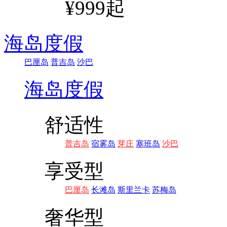
¥999起
海岛度假
巴厘岛
普吉岛
沙巴
海岛度假
舒适性
普吉岛
宿雾岛
芽庄
塞班岛
沙巴
享受型
巴厘岛
长滩岛
斯里兰卡
苏梅岛
奢华型