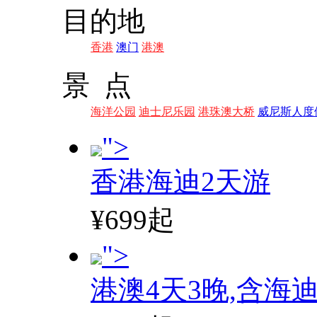
目的地
香港
澳门
港澳
景 点
海洋公园
迪士尼乐园
港珠澳大桥
威尼斯人度
">
香港海迪2天游
¥699起
">
港澳4天3晚,含海