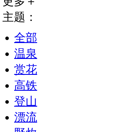
更多＋
主题：
全部
温泉
赏花
高铁
登山
漂流