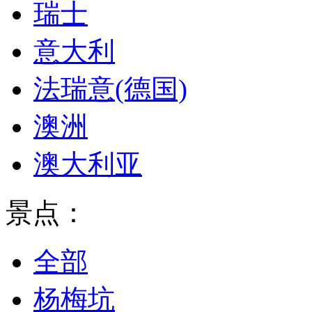
瑞士
意大利
法瑞意(德国)
澳洲
澳大利亚
景点：
全部
杨梅坑