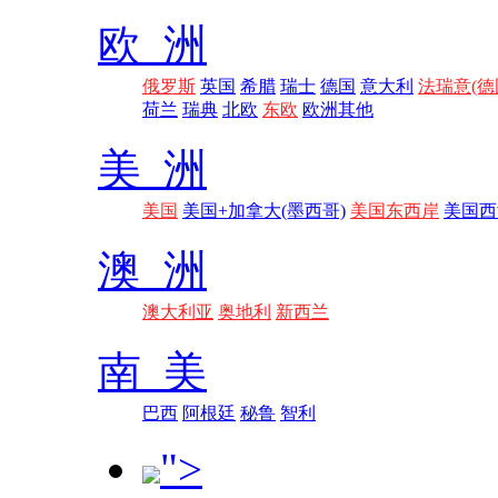
欧 洲
俄罗斯
英国
希腊
瑞士
德国
意大利
法瑞意(德
荷兰
瑞典
北欧
东欧
欧洲其他
美 洲
美国
美国+加拿大(墨西哥)
美国东西岸
美国西
澳 洲
澳大利亚
奥地利
新西兰
南 美
巴西
阿根廷
秘鲁
智利
">