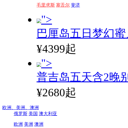
毛里求斯
塞舌尔
斐济
">
巴厘岛五日梦幻蜜
¥4399起
">
普吉岛五天含2晚
¥2680起
欧洲、
美洲、
澳洲
俄罗斯
美国
澳大利亚
欧洲
美洲
澳洲