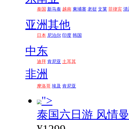
泰国
新马泰
越南
柬埔寨
老挝
文莱
菲律宾
清
亚洲其他
日本
尼泊尔
印度
韩国
中东
迪拜
肯尼亚
土耳其
非洲
摩洛哥
埃及
肯尼亚
">
泰国六日游 风情
¥1299