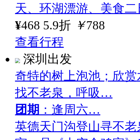
天、环湖漂游、美食二
¥
468
5.9折
￥
788
查看行程
深圳出发
奇特的树上泡池；欣赏
找不老泉，呼吸…
团期
：逢周六…
英德天门沟登山寻不老