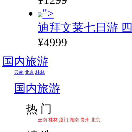
">
迪拜文莱七日游 四
¥4999
国内旅游
云南
北京
桂林
国内旅游
热 门
云南
桂林
厦门
湖南
贵州
北京