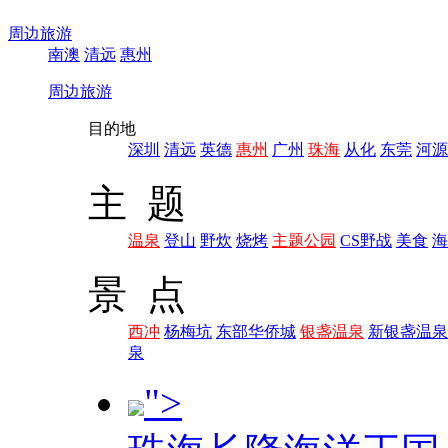
周边旅游
南澳
清远
惠州
周边旅游
目的地
深圳
清远
英德
惠州
广州
珠海
从化
东莞
河源
主 题
温泉
登山
野炊
烧烤
主题公园
CS野战
美食
海
景 点
西冲
杨梅坑
东部华侨城
银盏温泉
新银盏温泉
泉
">