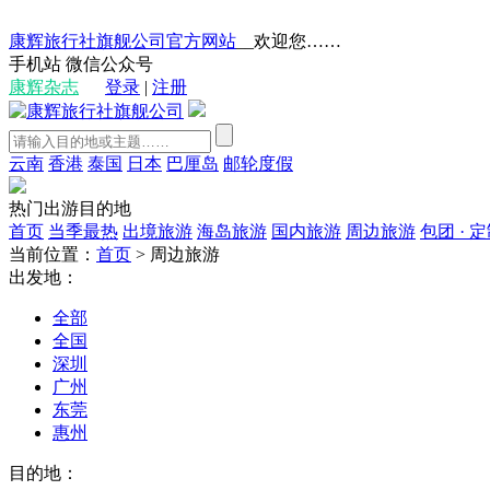
康辉旅行社旗舰公司官方网站
__欢迎您……
手机站
微信公众号
康辉杂志
登录
|
注册
云南
香港
泰国
日本
巴厘岛
邮轮度假
热门出游目的地
首页
当季最热
出境旅游
海岛旅游
国内旅游
周边旅游
包团 · 
当前位置：
首页
>
周边旅游
出发地：
全部
全国
深圳
广州
东莞
惠州
目的地：