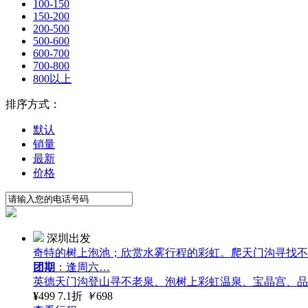
100-150
150-200
200-500
500-600
600-700
700-800
800以上
排序方式：
默认
销量
最新
价格
深圳出发
奇特的树上泡池；欣赏水雾行程的彩虹。爬天门沟寻找不
团期
：逢周六…
英德天门沟登山寻不老泉、泡树上彩虹温泉、宝晶宫、品
¥
499
7.1折
￥
698