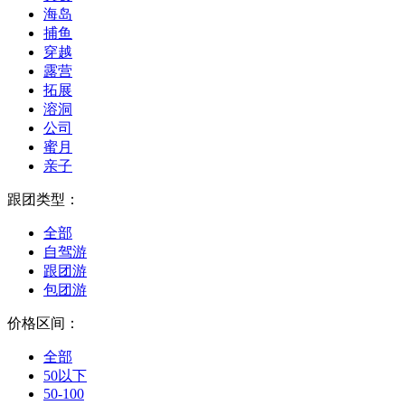
海岛
捕鱼
穿越
露营
拓展
溶洞
公司
蜜月
亲子
跟团类型：
全部
自驾游
跟团游
包团游
价格区间：
全部
50以下
50-100