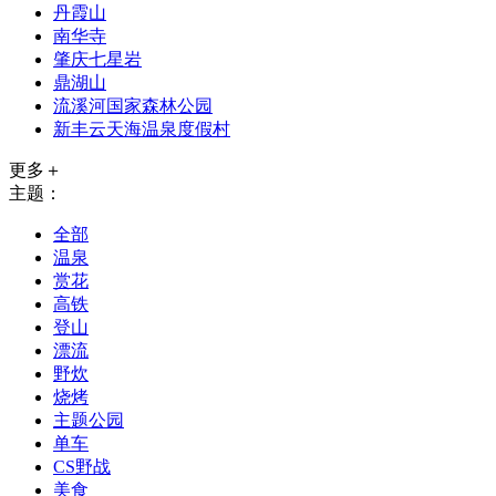
丹霞山
南华寺
肇庆七星岩
鼎湖山
流溪河国家森林公园
新丰云天海温泉度假村
更多＋
主题：
全部
温泉
赏花
高铁
登山
漂流
野炊
烧烤
主题公园
单车
CS野战
美食