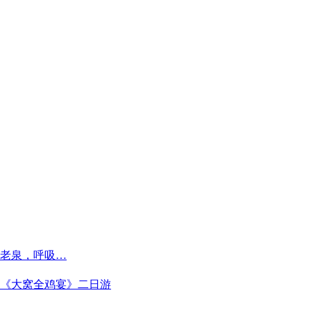
老泉，呼吸…
《大窝全鸡宴》二日游