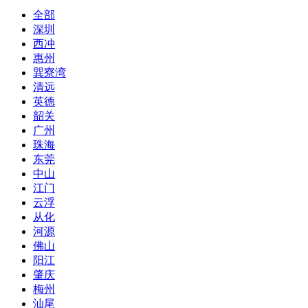
全部
深圳
西冲
惠州
巽寮湾
清远
英德
韶关
广州
珠海
东莞
中山
江门
云浮
从化
河源
佛山
阳江
肇庆
梅州
汕尾