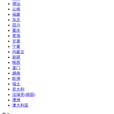
潮汕
云南
福建
东北
四川
重庆
青海
甘肃
宁夏
内蒙古
新疆
陕西
厦门
越南
欧洲
瑞士
意大利
法瑞意(德国)
澳洲
澳大利亚