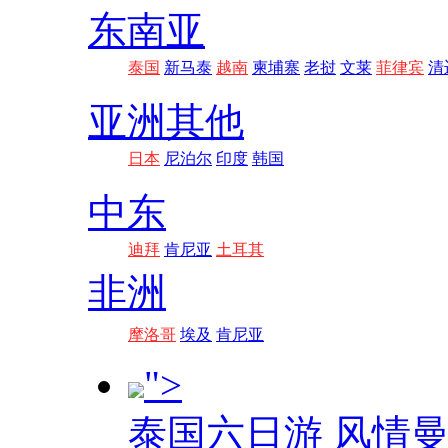
东南亚
泰国
新马泰
越南
柬埔寨
老挝
文莱
菲律宾
清
亚洲其他
日本
尼泊尔
印度
韩国
中东
迪拜
肯尼亚
土耳其
非洲
摩洛哥
埃及
肯尼亚
">
泰国六日游 风情