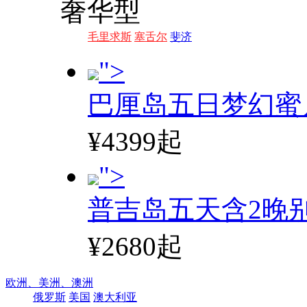
奢华型
毛里求斯
塞舌尔
斐济
">
巴厘岛五日梦幻蜜
¥4399起
">
普吉岛五天含2晚
¥2680起
欧洲、
美洲、
澳洲
俄罗斯
美国
澳大利亚