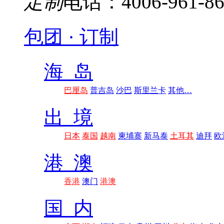
定制
电话：4006-961-86
包团 · 订制
海 岛
巴厘岛
普吉岛
沙巴
斯里兰卡
其他…
出 境
日本
泰国
越南
柬埔寨
新马泰
土耳其
迪拜
欧
港 澳
香港
澳门
港澳
国 内