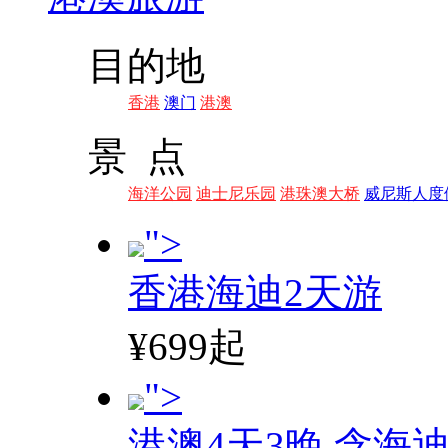
目的地
香港
澳门
港澳
景 点
海洋公园
迪士尼乐园
港珠澳大桥
威尼斯人度
">
香港海迪2天游
¥699起
">
港澳4天3晚,含海