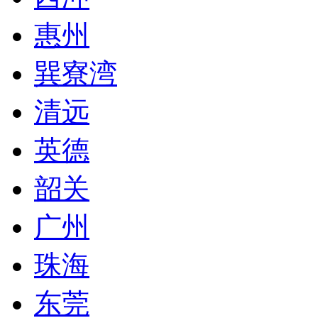
惠州
巽寮湾
清远
英德
韶关
广州
珠海
东莞