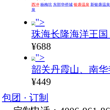
西冲
杨梅坑
东部华侨城
银盏温泉
新银盏温泉
泉
">
珠海长隆海洋王国
¥688
">
韶关丹霞山、南华
¥449
包团 · 订制