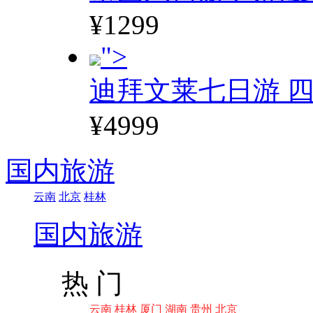
¥1299
">
迪拜文莱七日游 四
¥4999
国内旅游
云南
北京
桂林
国内旅游
热 门
云南
桂林
厦门
湖南
贵州
北京