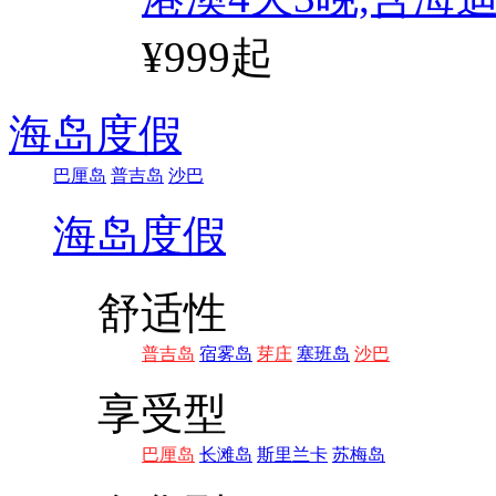
¥999起
海岛度假
巴厘岛
普吉岛
沙巴
海岛度假
舒适性
普吉岛
宿雾岛
芽庄
塞班岛
沙巴
享受型
巴厘岛
长滩岛
斯里兰卡
苏梅岛