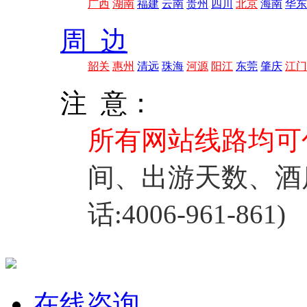
广西
湖南
福建
云南
贵州
四川
北京
海南
华东
周 边
韶关
惠州
清远
珠海
河源
阳江
东莞
肇庆
江门
注 意：
所有网站线路均可
间、出游天数、酒
话:4006-961-861)
在线咨询