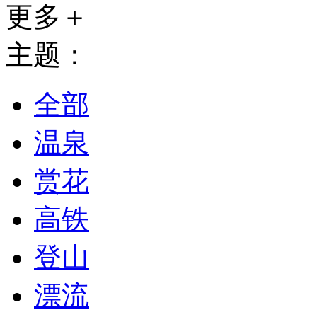
更多＋
主题：
全部
温泉
赏花
高铁
登山
漂流