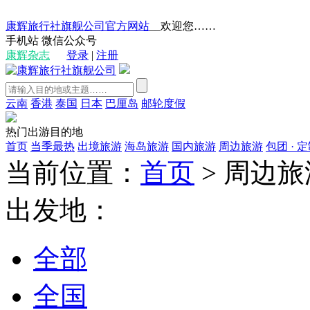
康辉旅行社旗舰公司官方网站
__欢迎您……
手机站
微信公众号
康辉杂志
登录
|
注册
云南
香港
泰国
日本
巴厘岛
邮轮度假
热门出游目的地
首页
当季最热
出境旅游
海岛旅游
国内旅游
周边旅游
包团 · 
当前位置：
首页
>
周边旅
出发地：
全部
全国