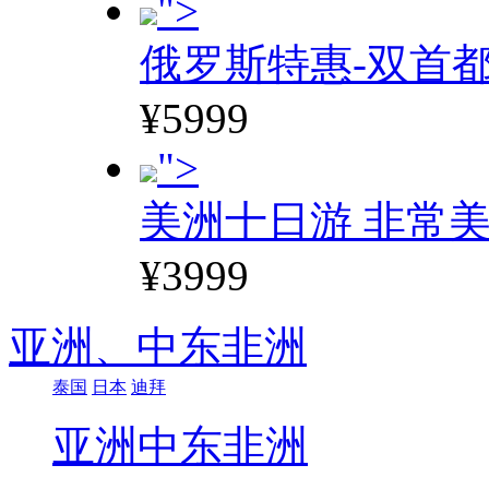
">
俄罗斯特惠-双首
¥5999
">
美洲十日游 非常美
¥3999
亚洲、
中东非洲
泰国
日本
迪拜
亚洲
中东非洲