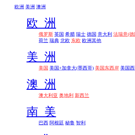
欧洲
美洲
澳洲
欧 洲
俄罗斯
英国
希腊
瑞士
德国
意大利
法瑞意(德
荷兰
瑞典
北欧
东欧
欧洲其他
美 洲
美国
美国+加拿大(墨西哥)
美国东西岸
美国西
澳 洲
澳大利亚
奥地利
新西兰
南 美
巴西
阿根廷
秘鲁
智利