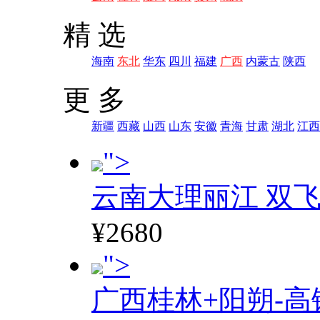
精 选
海南
东北
华东
四川
福建
广西
内蒙古
陕西
更 多
新疆
西藏
山西
山东
安徽
青海
甘肃
湖北
江西
">
云南大理丽江 双飞
¥2680
">
广西桂林+阳朔-高