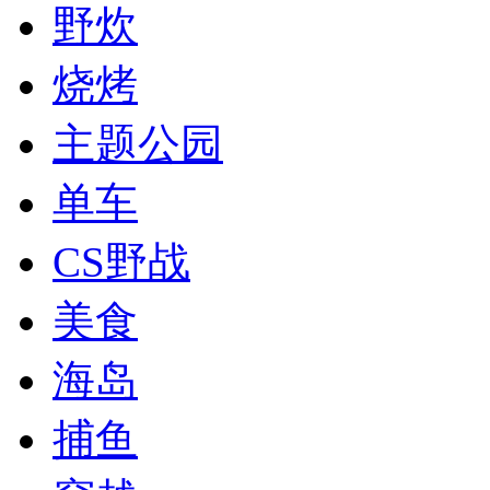
野炊
烧烤
主题公园
单车
CS野战
美食
海岛
捕鱼