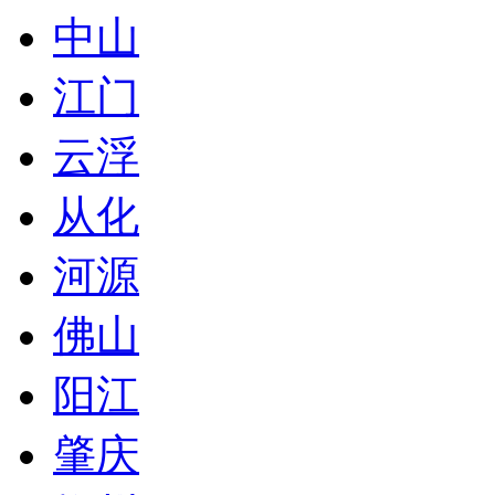
中山
江门
云浮
从化
河源
佛山
阳江
肇庆