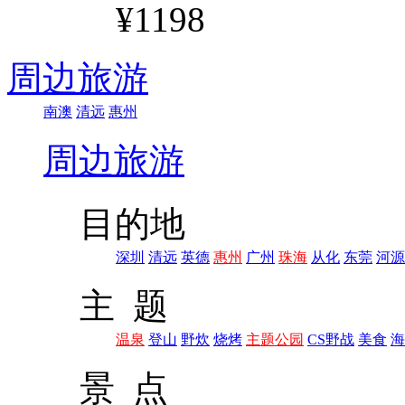
¥1198
周边旅游
南澳
清远
惠州
周边旅游
目的地
深圳
清远
英德
惠州
广州
珠海
从化
东莞
河源
主 题
温泉
登山
野炊
烧烤
主题公园
CS野战
美食
海
景 点