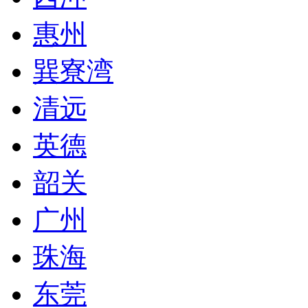
惠州
巽寮湾
清远
英德
韶关
广州
珠海
东莞