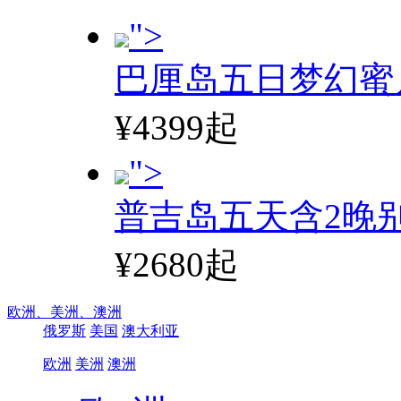
">
巴厘岛五日梦幻蜜
¥4399起
">
普吉岛五天含2晚
¥2680起
欧洲、
美洲、
澳洲
俄罗斯
美国
澳大利亚
欧洲
美洲
澳洲