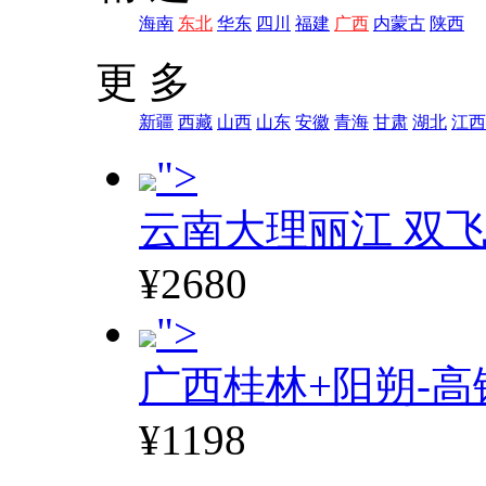
海南
东北
华东
四川
福建
广西
内蒙古
陕西
更 多
新疆
西藏
山西
山东
安徽
青海
甘肃
湖北
江西
">
云南大理丽江 双飞
¥2680
">
广西桂林+阳朔-高
¥1198