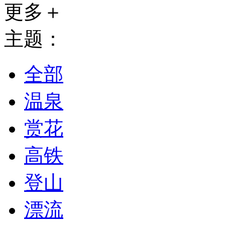
更多＋
主题：
全部
温泉
赏花
高铁
登山
漂流