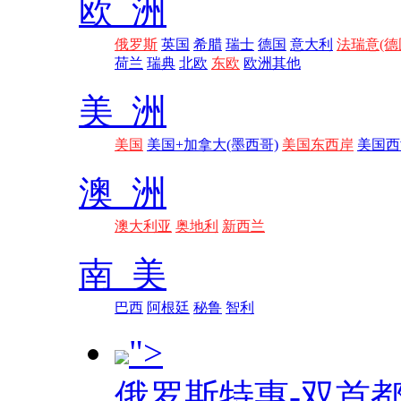
欧 洲
俄罗斯
英国
希腊
瑞士
德国
意大利
法瑞意(德
荷兰
瑞典
北欧
东欧
欧洲其他
美 洲
美国
美国+加拿大(墨西哥)
美国东西岸
美国西
澳 洲
澳大利亚
奥地利
新西兰
南 美
巴西
阿根廷
秘鲁
智利
">
俄罗斯特惠-双首