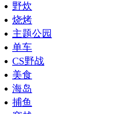
野炊
烧烤
主题公园
单车
CS野战
美食
海岛
捕鱼