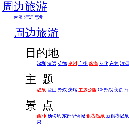
周边旅游
南澳
清远
惠州
周边旅游
目的地
深圳
清远
英德
惠州
广州
珠海
从化
东莞
河源
主 题
温泉
登山
野炊
烧烤
主题公园
CS野战
美食
海
景 点
西冲
杨梅坑
东部华侨城
银盏温泉
新银盏温泉
泉