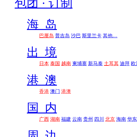
包团 · 订制
海 岛
巴厘岛
普吉岛
沙巴
斯里兰卡
其他…
出 境
日本
泰国
越南
柬埔寨
新马泰
土耳其
迪拜
欧
港 澳
香港
澳门
港澳
国 内
广西
湖南
福建
云南
贵州
四川
北京
海南
华东
周 边