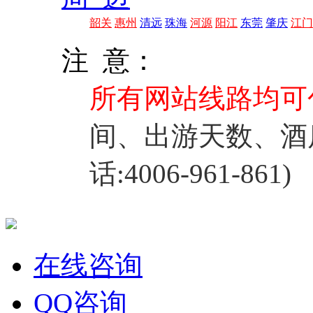
韶关
惠州
清远
珠海
河源
阳江
东莞
肇庆
江门
注 意：
所有网站线路均可
间、出游天数、酒
话:4006-961-861)
在线咨询
QQ咨询