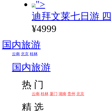
">
迪拜文莱七日游 四
¥4999
国内旅游
云南
北京
桂林
国内旅游
热 门
云南
桂林
厦门
湖南
贵州
北京
精 选