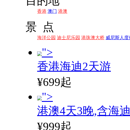
目的地
香港
澳门
港澳
景 点
海洋公园
迪士尼乐园
港珠澳大桥
威尼斯人度
">
香港海迪2天游
¥699起
">
港澳4天3晚,含海
¥999起