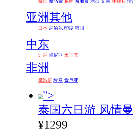
泰国
新马泰
越南
柬埔寨
老挝
文莱
菲律宾
清
亚洲其他
日本
尼泊尔
印度
韩国
中东
迪拜
肯尼亚
土耳其
非洲
摩洛哥
埃及
肯尼亚
">
泰国六日游 风情
¥1299