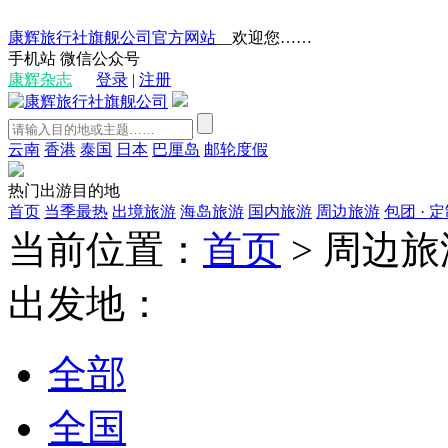
康辉旅行社旗舰公司官方网站
__欢迎您……
手机站
微信公众号
康辉杂志
登录
|
注册
云南
香港
泰国
日本
巴厘岛
邮轮度假
热门出游目的地
首页
当季最热
出境旅游
海岛旅游
国内旅游
周边旅游
包团 · 
当前位置：
首页
>
周边旅
出发地：
全部
全国