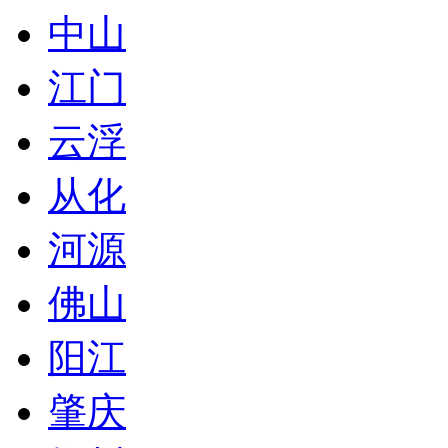
中山
江门
云浮
从化
河源
佛山
阳江
肇庆