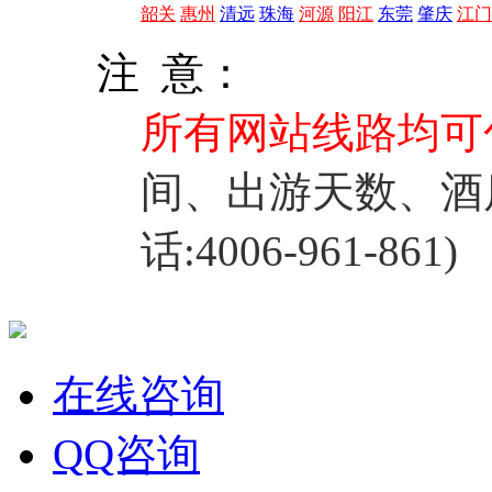
韶关
惠州
清远
珠海
河源
阳江
东莞
肇庆
江门
注 意：
所有网站线路均可
间、出游天数、酒
话:4006-961-861)
在线咨询
QQ咨询