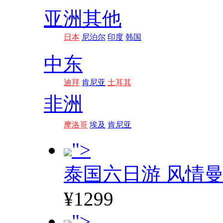
亚洲其他
日本
尼泊尔
印度
韩国
中东
迪拜
肯尼亚
土耳其
非洲
摩洛哥
埃及
肯尼亚
">
泰国六日游 风情
¥1299
">