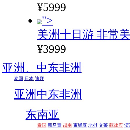
¥5999
">
美洲十日游 非常美
¥3999
亚洲、
中东非洲
泰国
日本
迪拜
亚洲
中东非洲
东南亚
泰国
新马泰
越南
柬埔寨
老挝
文莱
菲律宾
清