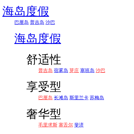
海岛度假
巴厘岛
普吉岛
沙巴
海岛度假
舒适性
普吉岛
宿雾岛
芽庄
塞班岛
沙巴
享受型
巴厘岛
长滩岛
斯里兰卡
苏梅岛
奢华型
毛里求斯
塞舌尔
斐济