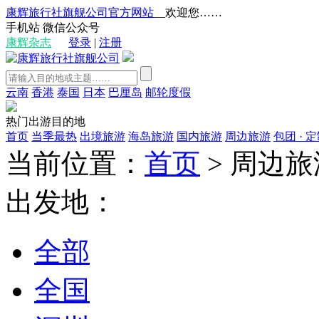
康辉旅行社旗舰公司官方网站
__欢迎您……
手机站
微信公众号
康辉杂志
登录
|
注册
云南
香港
泰国
日本
巴厘岛
邮轮度假
热门出游目的地
首页
当季最热
出境旅游
海岛旅游
国内旅游
周边旅游
包团 · 
当前位置：
首页
>
周边旅
出发地：
全部
全国