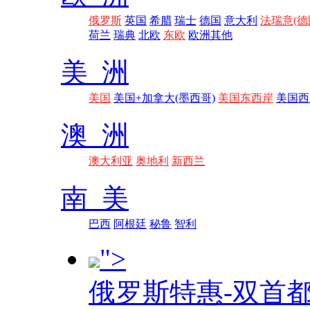
俄罗斯
英国
希腊
瑞士
德国
意大利
法瑞意(德
荷兰
瑞典
北欧
东欧
欧洲其他
美 洲
美国
美国+加拿大(墨西哥)
美国东西岸
美国西
澳 洲
澳大利亚
奥地利
新西兰
南 美
巴西
阿根廷
秘鲁
智利
">
俄罗斯特惠-双首