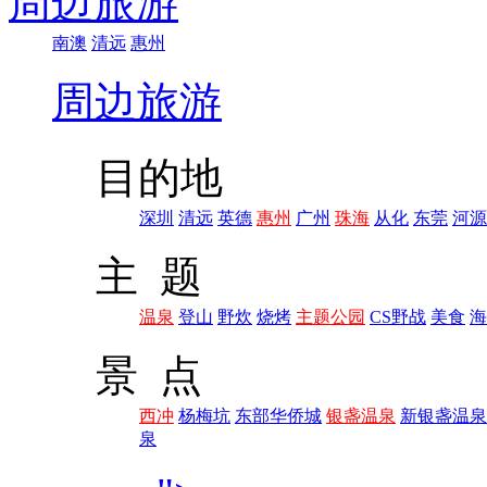
周边旅游
南澳
清远
惠州
周边旅游
目的地
深圳
清远
英德
惠州
广州
珠海
从化
东莞
河源
主 题
温泉
登山
野炊
烧烤
主题公园
CS野战
美食
海
景 点
西冲
杨梅坑
东部华侨城
银盏温泉
新银盏温泉
泉