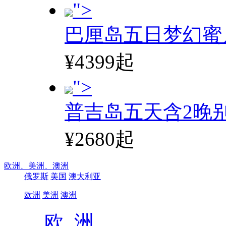
">
巴厘岛五日梦幻蜜
¥4399起
">
普吉岛五天含2晚
¥2680起
欧洲、
美洲、
澳洲
俄罗斯
美国
澳大利亚
欧洲
美洲
澳洲
欧 洲