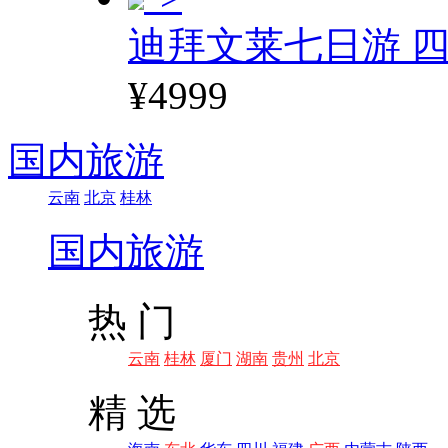
迪拜文莱七日游 四
¥4999
国内旅游
云南
北京
桂林
国内旅游
热 门
云南
桂林
厦门
湖南
贵州
北京
精 选