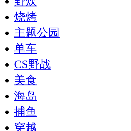
野炊
烧烤
主题公园
单车
CS野战
美食
海岛
捕鱼
穿越