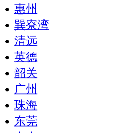
惠州
巽寮湾
清远
英德
韶关
广州
珠海
东莞