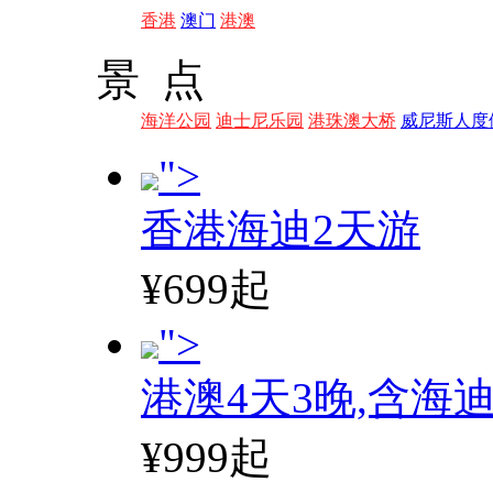
香港
澳门
港澳
景 点
海洋公园
迪士尼乐园
港珠澳大桥
威尼斯人度
">
香港海迪2天游
¥699起
">
港澳4天3晚,含海
¥999起