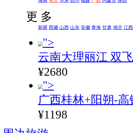
海南
东北
华东
四川
福建
广西
内蒙古
陕西
更 多
新疆
西藏
山西
山东
安徽
青海
甘肃
湖北
江西
">
云南大理丽江 双飞
¥2680
">
广西桂林+阳朔-高
¥1198