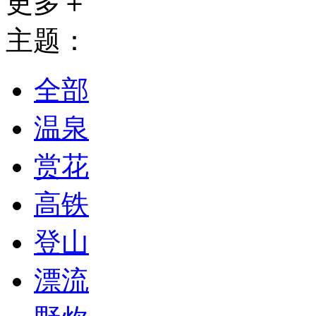
更多＋
主题：
全部
温泉
赏花
高铁
登山
漂流