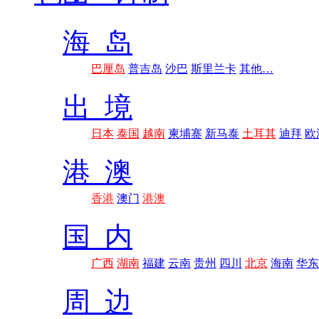
海 岛
巴厘岛
普吉岛
沙巴
斯里兰卡
其他…
出 境
日本
泰国
越南
柬埔寨
新马泰
土耳其
迪拜
欧
港 澳
香港
澳门
港澳
国 内
广西
湖南
福建
云南
贵州
四川
北京
海南
华东
周 边