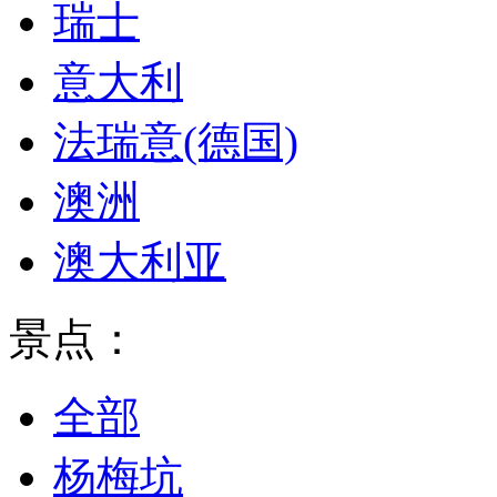
瑞士
意大利
法瑞意(德国)
澳洲
澳大利亚
景点：
全部
杨梅坑