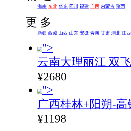
海南
东北
华东
四川
福建
广西
内蒙古
陕西
更 多
新疆
西藏
山西
山东
安徽
青海
甘肃
湖北
江西
">
云南大理丽江 双飞
¥2680
">
广西桂林+阳朔-高
¥1198