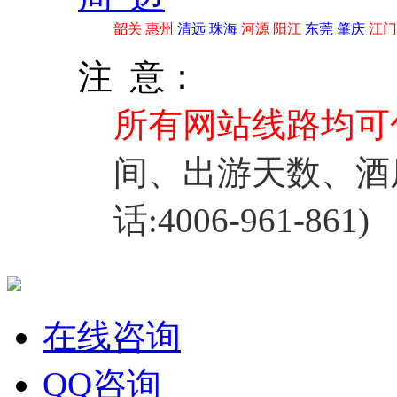
韶关
惠州
清远
珠海
河源
阳江
东莞
肇庆
江门
注 意：
所有网站线路均可
间、出游天数、酒
话:4006-961-861)
在线咨询
QQ咨询