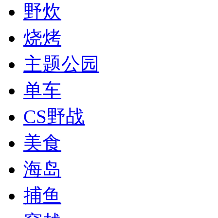
野炊
烧烤
主题公园
单车
CS野战
美食
海岛
捕鱼