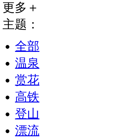
更多＋
主题：
全部
温泉
赏花
高铁
登山
漂流