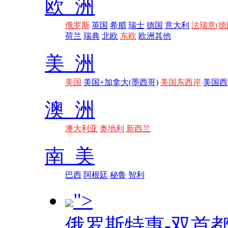
欧 洲
俄罗斯
英国
希腊
瑞士
德国
意大利
法瑞意(德
荷兰
瑞典
北欧
东欧
欧洲其他
美 洲
美国
美国+加拿大(墨西哥)
美国东西岸
美国西
澳 洲
澳大利亚
奥地利
新西兰
南 美
巴西
阿根廷
秘鲁
智利
">
俄罗斯特惠-双首