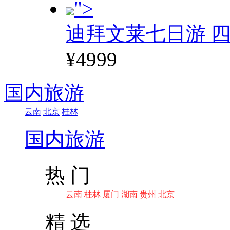
">
迪拜文莱七日游 四
¥4999
国内旅游
云南
北京
桂林
国内旅游
热 门
云南
桂林
厦门
湖南
贵州
北京
精 选