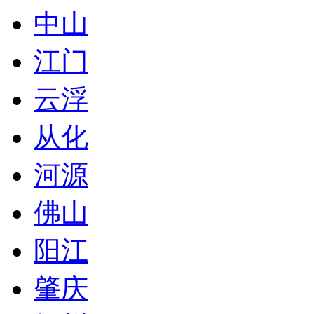
中山
江门
云浮
从化
河源
佛山
阳江
肇庆