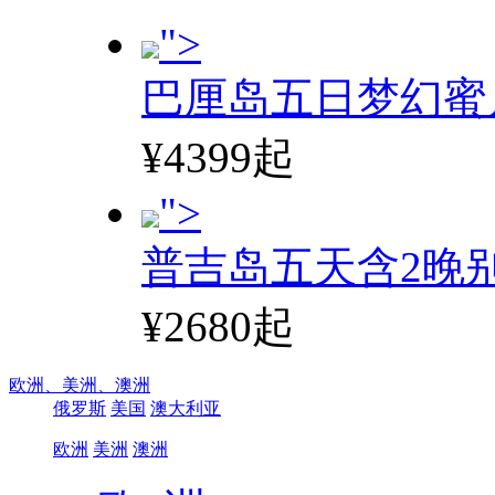
">
巴厘岛五日梦幻蜜
¥4399起
">
普吉岛五天含2晚
¥2680起
欧洲、
美洲、
澳洲
俄罗斯
美国
澳大利亚
欧洲
美洲
澳洲