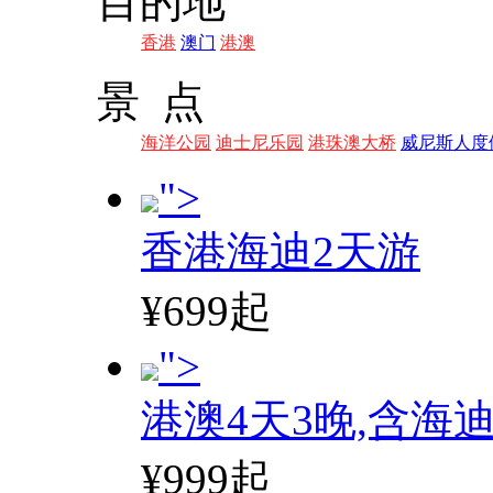
目的地
香港
澳门
港澳
景 点
海洋公园
迪士尼乐园
港珠澳大桥
威尼斯人度
">
香港海迪2天游
¥699起
">
港澳4天3晚,含海
¥999起