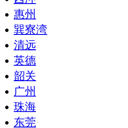
惠州
巽寮湾
清远
英德
韶关
广州
珠海
东莞