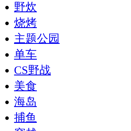
野炊
烧烤
主题公园
单车
CS野战
美食
海岛
捕鱼