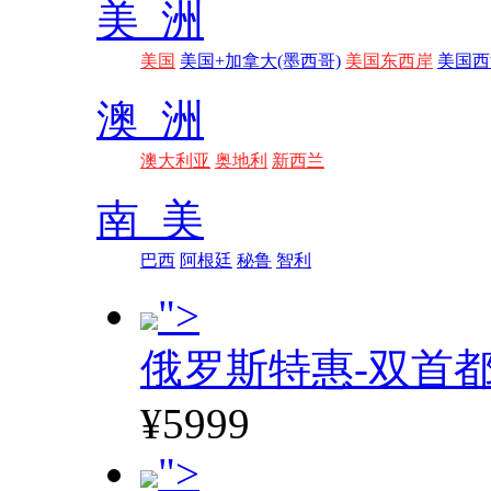
美 洲
美国
美国+加拿大(墨西哥)
美国东西岸
美国西
澳 洲
澳大利亚
奥地利
新西兰
南 美
巴西
阿根廷
秘鲁
智利
">
俄罗斯特惠-双首
¥5999
">