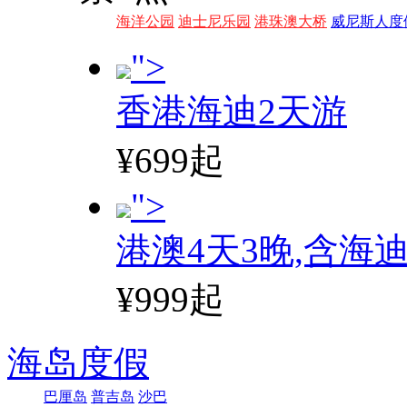
海洋公园
迪士尼乐园
港珠澳大桥
威尼斯人度
">
香港海迪2天游
¥699起
">
港澳4天3晚,含海
¥999起
海岛度假
巴厘岛
普吉岛
沙巴