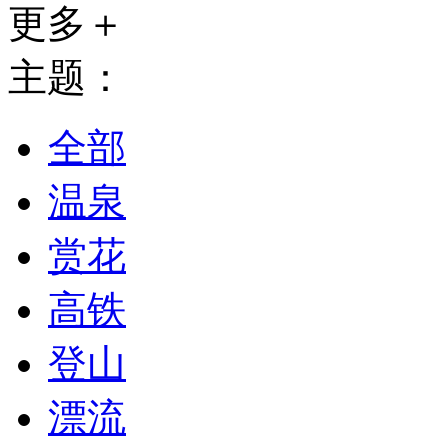
更多＋
主题：
全部
温泉
赏花
高铁
登山
漂流