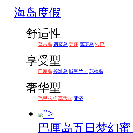
海岛度假
舒适性
普吉岛
宿雾岛
芽庄
塞班岛
沙巴
享受型
巴厘岛
长滩岛
斯里兰卡
苏梅岛
奢华型
毛里求斯
塞舌尔
斐济
">
巴厘岛五日梦幻蜜