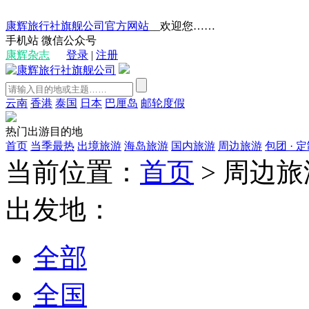
康辉旅行社旗舰公司官方网站
__欢迎您……
手机站
微信公众号
康辉杂志
登录
|
注册
云南
香港
泰国
日本
巴厘岛
邮轮度假
热门出游目的地
首页
当季最热
出境旅游
海岛旅游
国内旅游
周边旅游
包团 · 
当前位置：
首页
>
周边旅
出发地：
全部
全国