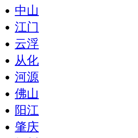
中山
江门
云浮
从化
河源
佛山
阳江
肇庆