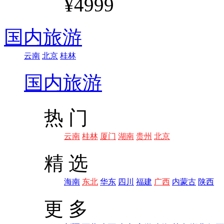
¥4999
国内旅游
云南
北京
桂林
国内旅游
热 门
云南
桂林
厦门
湖南
贵州
北京
精 选
海南
东北
华东
四川
福建
广西
内蒙古
陕西
更 多