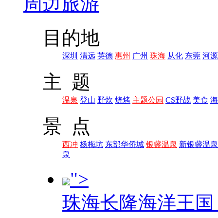
周边旅游
目的地
深圳
清远
英德
惠州
广州
珠海
从化
东莞
河源
主 题
温泉
登山
野炊
烧烤
主题公园
CS野战
美食
海
景 点
西冲
杨梅坑
东部华侨城
银盏温泉
新银盏温泉
泉
">
珠海长隆海洋王国