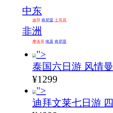
中东
迪拜
肯尼亚
土耳其
非洲
摩洛哥
埃及
肯尼亚
">
泰国六日游 风情
¥1299
">
迪拜文莱七日游 四