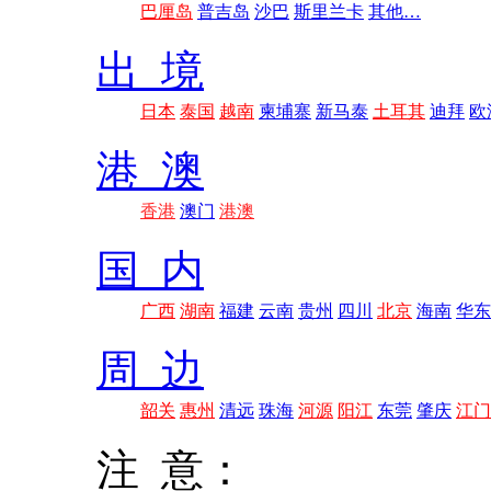
巴厘岛
普吉岛
沙巴
斯里兰卡
其他…
出 境
日本
泰国
越南
柬埔寨
新马泰
土耳其
迪拜
欧
港 澳
香港
澳门
港澳
国 内
广西
湖南
福建
云南
贵州
四川
北京
海南
华东
周 边
韶关
惠州
清远
珠海
河源
阳江
东莞
肇庆
江门
注 意：