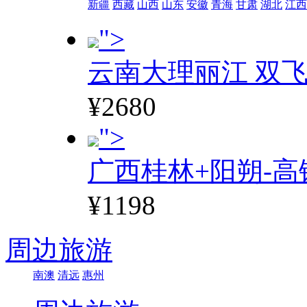
新疆
西藏
山西
山东
安徽
青海
甘肃
湖北
江西
">
云南大理丽江 双飞
¥2680
">
广西桂林+阳朔-高
¥1198
周边旅游
南澳
清远
惠州