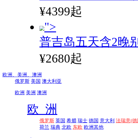
¥4399起
">
普吉岛五天含2晚
¥2680起
欧洲、
美洲、
澳洲
俄罗斯
美国
澳大利亚
欧洲
美洲
澳洲
欧 洲
俄罗斯
英国
希腊
瑞士
德国
意大利
法瑞意(德
荷兰
瑞典
北欧
东欧
欧洲其他