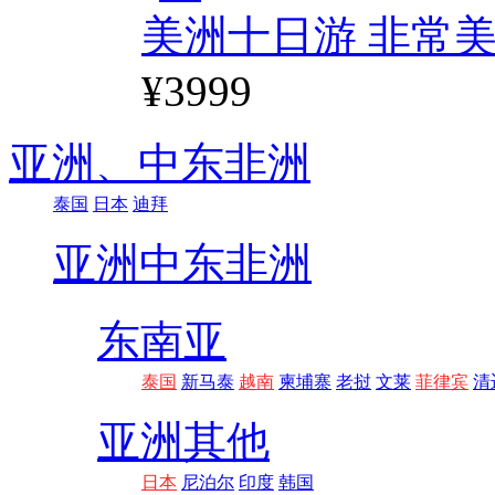
美洲十日游 非常美
¥3999
亚洲、
中东非洲
泰国
日本
迪拜
亚洲
中东非洲
东南亚
泰国
新马泰
越南
柬埔寨
老挝
文莱
菲律宾
清
亚洲其他
日本
尼泊尔
印度
韩国