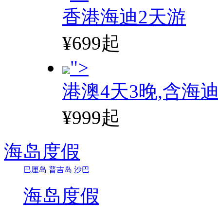
香港海迪2天游
¥699起
">
港澳4天3晚,含海
¥999起
海岛度假
巴厘岛
普吉岛
沙巴
海岛度假