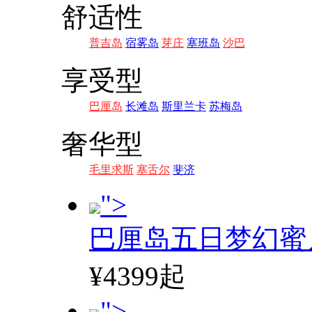
舒适性
普吉岛
宿雾岛
芽庄
塞班岛
沙巴
享受型
巴厘岛
长滩岛
斯里兰卡
苏梅岛
奢华型
毛里求斯
塞舌尔
斐济
">
巴厘岛五日梦幻蜜
¥4399起
">