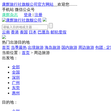
康辉旅行社旗舰公司官方网站
__欢迎您……
手机站
微信公众号
康辉杂志
登录
|
注册
云南
香港
泰国
日本
巴厘岛
邮轮度假
热门出游目的地
首页
当季最热
出境旅游
海岛旅游
国内旅游
周边旅游
包团 · 
当前位置：
首页
>
周边旅游
出发地：
全部
全国
深圳
广州
东莞
惠州
目的地：