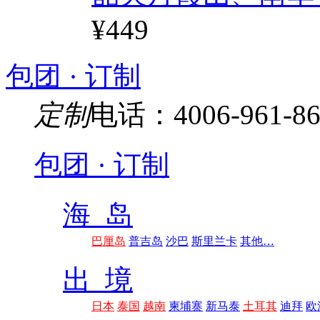
¥449
包团 · 订制
定制
电话：4006-961-86
包团 · 订制
海 岛
巴厘岛
普吉岛
沙巴
斯里兰卡
其他…
出 境
日本
泰国
越南
柬埔寨
新马泰
土耳其
迪拜
欧