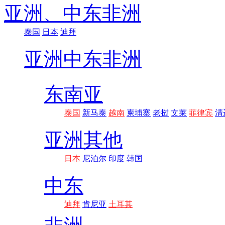
亚洲、
中东非洲
泰国
日本
迪拜
亚洲
中东非洲
东南亚
泰国
新马泰
越南
柬埔寨
老挝
文莱
菲律宾
清
亚洲其他
日本
尼泊尔
印度
韩国
中东
迪拜
肯尼亚
土耳其