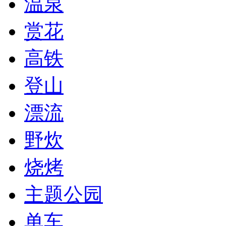
温泉
赏花
高铁
登山
漂流
野炊
烧烤
主题公园
单车