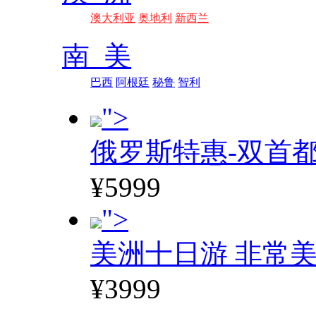
澳大利亚
奥地利
新西兰
南 美
巴西
阿根廷
秘鲁
智利
">
俄罗斯特惠-双首
¥5999
">
美洲十日游 非常美
¥3999