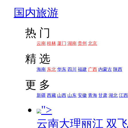
国内旅游
热 门
云南
桂林
厦门
湖南
贵州
北京
精 选
海南
东北
华东
四川
福建
广西
内蒙古
陕西
更 多
新疆
西藏
山西
山东
安徽
青海
甘肃
湖北
江西
">
云南大理丽江 双飞