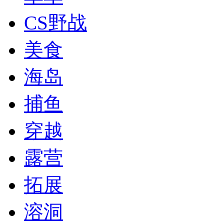
CS野战
美食
海岛
捕鱼
穿越
露营
拓展
溶洞