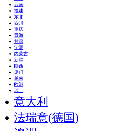
云南
福建
东北
四川
重庆
青海
甘肃
宁夏
内蒙古
新疆
陕西
厦门
越南
欧洲
瑞士
意大利
法瑞意(德国)