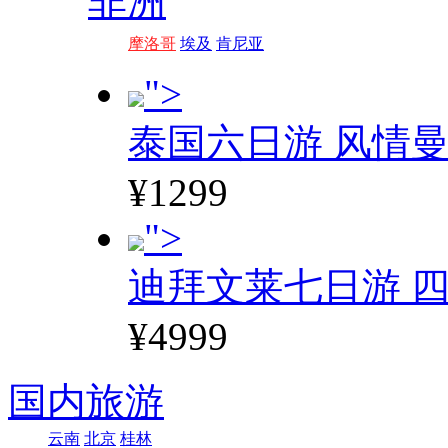
非洲
摩洛哥
埃及
肯尼亚
">
泰国六日游 风情
¥1299
">
迪拜文莱七日游 四
¥4999
国内旅游
云南
北京
桂林