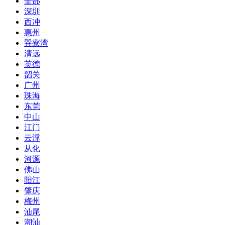
全部
深圳
西冲
惠州
巽寮湾
清远
英德
韶关
广州
珠海
东莞
中山
江门
云浮
从化
河源
佛山
阳江
肇庆
梅州
汕尾
潮汕