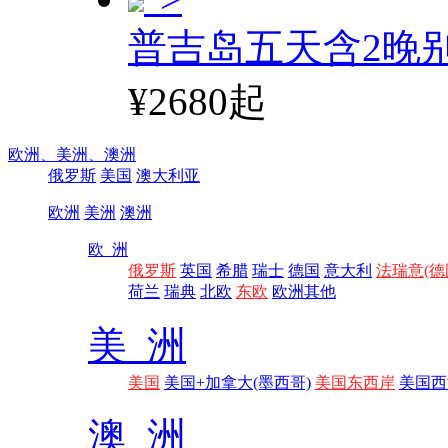
普吉岛五天含2晚
¥2680起
欧洲、
美洲、
澳洲
俄罗斯
美国
澳大利亚
欧洲
美洲
澳洲
欧 洲
俄罗斯
英国
希腊
瑞士
德国
意大利
法瑞意(德
荷兰
瑞典
北欧
东欧
欧洲其他
美 洲
美国
美国+加拿大(墨西哥)
美国东西岸
美国西
澳 洲