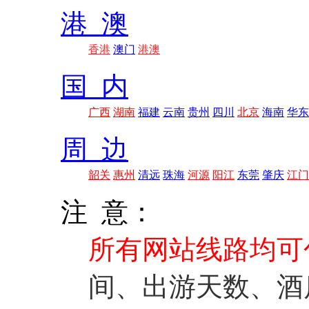
港 澳
香港
澳门
港澳
国 内
广西
湖南
福建
云南
贵州
四川
北京
海南
华东
周 边
韶关
惠州
清远
珠海
河源
阳江
东莞
肇庆
江门
注 意：
所有网站线路均可
间、出游天数、酒