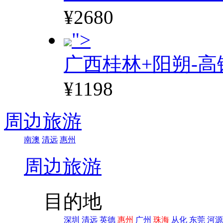
¥2680
">
广西桂林+阳朔-高
¥1198
周边旅游
南澳
清远
惠州
周边旅游
目的地
深圳
清远
英德
惠州
广州
珠海
从化
东莞
河源