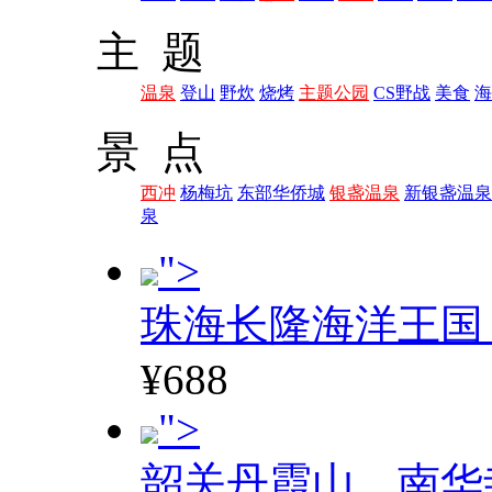
主 题
温泉
登山
野炊
烧烤
主题公园
CS野战
美食
海
景 点
西冲
杨梅坑
东部华侨城
银盏温泉
新银盏温泉
泉
">
珠海长隆海洋王国
¥688
">
韶关丹霞山、南华