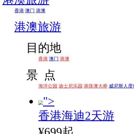
香港
澳门
港澳
港澳旅游
目的地
香港
澳门
港澳
景 点
海洋公园
迪士尼乐园
港珠澳大桥
威尼斯人度
">
香港海迪2天游
¥699起