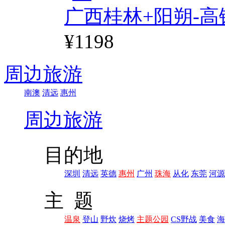
广西桂林+阳朔-高
¥1198
周边旅游
南澳
清远
惠州
周边旅游
目的地
深圳
清远
英德
惠州
广州
珠海
从化
东莞
河源
主 题
温泉
登山
野炊
烧烤
主题公园
CS野战
美食
海