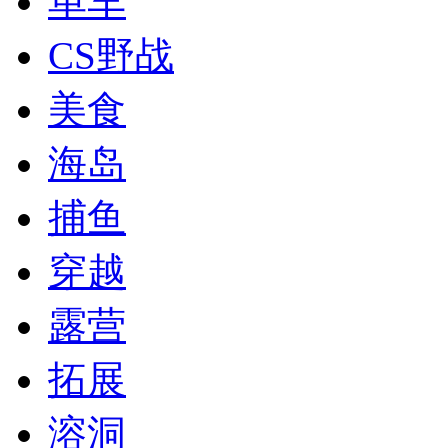
单车
CS野战
美食
海岛
捕鱼
穿越
露营
拓展
溶洞