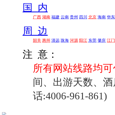
国 内
广西
湖南
福建
云南
贵州
四川
北京
海南
华东
周 边
韶关
惠州
清远
珠海
河源
阳江
东莞
肇庆
江门
注 意：
所有网站线路均可
间、出游天数、酒
话:4006-961-861)