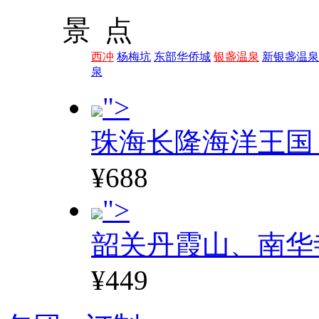
景 点
西冲
杨梅坑
东部华侨城
银盏温泉
新银盏温泉
泉
">
珠海长隆海洋王国
¥688
">
韶关丹霞山、南华
¥449