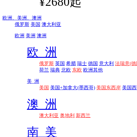
¥2680起
欧洲、
美洲、
澳洲
俄罗斯
美国
澳大利亚
欧洲
美洲
澳洲
欧 洲
俄罗斯
英国
希腊
瑞士
德国
意大利
法瑞意(德
荷兰
瑞典
北欧
东欧
欧洲其他
美 洲
美国
美国+加拿大(墨西哥)
美国东西岸
美国西
澳 洲
澳大利亚
奥地利
新西兰
南 美