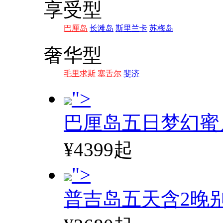
享受型
巴厘岛
长滩岛
斯里兰卡
苏梅岛
奢华型
毛里求斯
塞舌尔
斐济
">
巴厘岛五日梦幻蜜
¥4399起
">
普吉岛五天含2晚