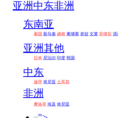
亚洲
中东非洲
东南亚
泰国
新马泰
越南
柬埔寨
老挝
文莱
菲律宾
清
亚洲其他
日本
尼泊尔
印度
韩国
中东
迪拜
肯尼亚
土耳其
非洲
摩洛哥
埃及
肯尼亚
">