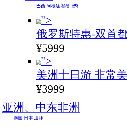
巴西
阿根廷
秘鲁
智利
">
俄罗斯特惠-双首
¥5999
">
美洲十日游 非常美
¥3999
亚洲、
中东非洲
泰国
日本
迪拜