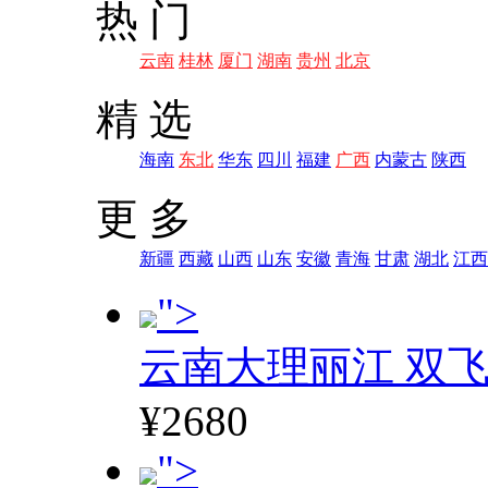
热 门
云南
桂林
厦门
湖南
贵州
北京
精 选
海南
东北
华东
四川
福建
广西
内蒙古
陕西
更 多
新疆
西藏
山西
山东
安徽
青海
甘肃
湖北
江西
">
云南大理丽江 双飞
¥2680
">