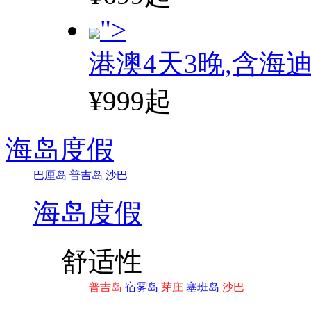
">
港澳4天3晚,含海
¥999起
海岛度假
巴厘岛
普吉岛
沙巴
海岛度假
舒适性
普吉岛
宿雾岛
芽庄
塞班岛
沙巴