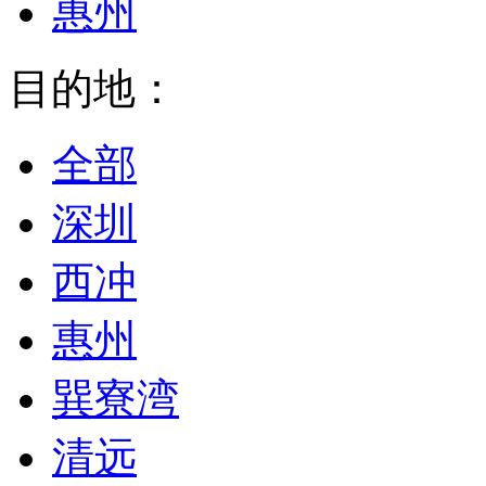
惠州
目的地：
全部
深圳
西冲
惠州
巽寮湾
清远