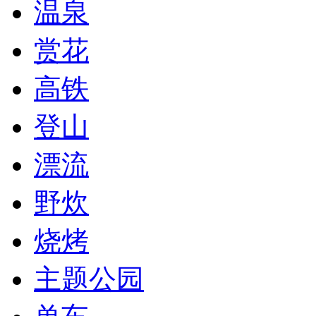
温泉
赏花
高铁
登山
漂流
野炊
烧烤
主题公园