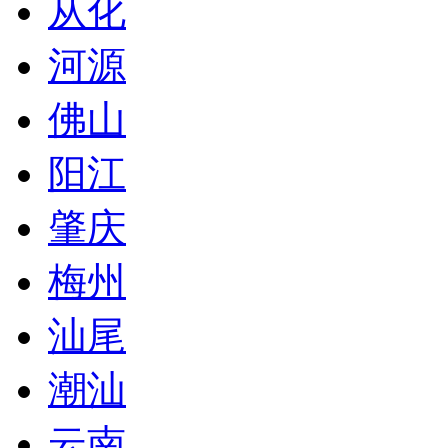
从化
河源
佛山
阳江
肇庆
梅州
汕尾
潮汕
云南