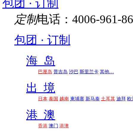
包团 · 订制
定制
电话：4006-961-86
包团 · 订制
海 岛
巴厘岛
普吉岛
沙巴
斯里兰卡
其他…
出 境
日本
泰国
越南
柬埔寨
新马泰
土耳其
迪拜
欧
港 澳
香港
澳门
港澳