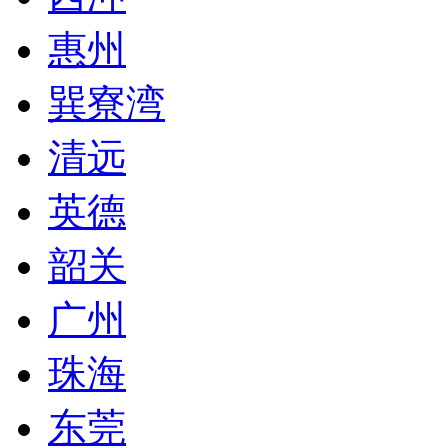
惠州
巽寮湾
清远
英德
韶关
广州
珠海
东莞