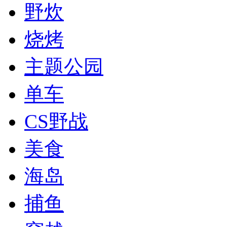
野炊
烧烤
主题公园
单车
CS野战
美食
海岛
捕鱼