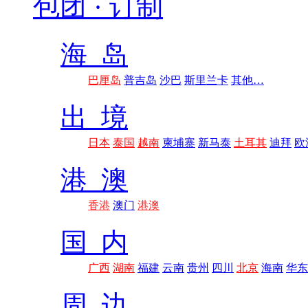
包团 · 订制
海 岛
巴厘岛
普吉岛
沙巴
斯里兰卡
其他…
出 境
日本
泰国
越南
柬埔寨
新马泰
土耳其
迪拜
欧
港 澳
香港
澳门
港澳
国 内
广西
湖南
福建
云南
贵州
四川
北京
海南
华东
周 边