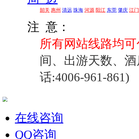
韶关
惠州
清远
珠海
河源
阳江
东莞
肇庆
江门
注 意：
所有网站线路均可
间、出游天数、酒
话:4006-961-861)
在线咨询
QQ咨询