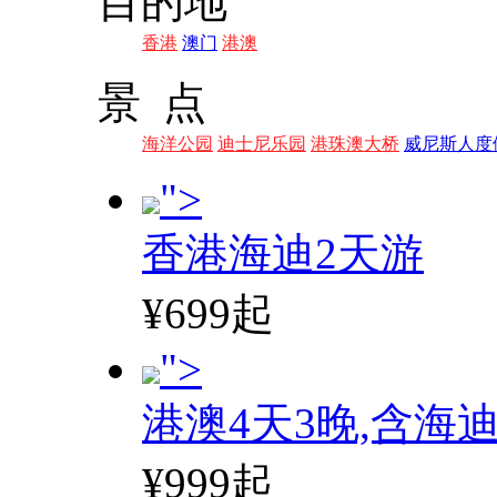
目的地
香港
澳门
港澳
景 点
海洋公园
迪士尼乐园
港珠澳大桥
威尼斯人度
">
香港海迪2天游
¥699起
">
港澳4天3晚,含海
¥999起