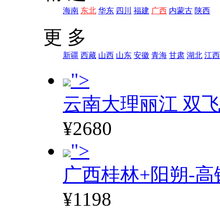
海南
东北
华东
四川
福建
广西
内蒙古
陕西
更 多
新疆
西藏
山西
山东
安徽
青海
甘肃
湖北
江西
">
云南大理丽江 双飞
¥2680
">
广西桂林+阳朔-高
¥1198