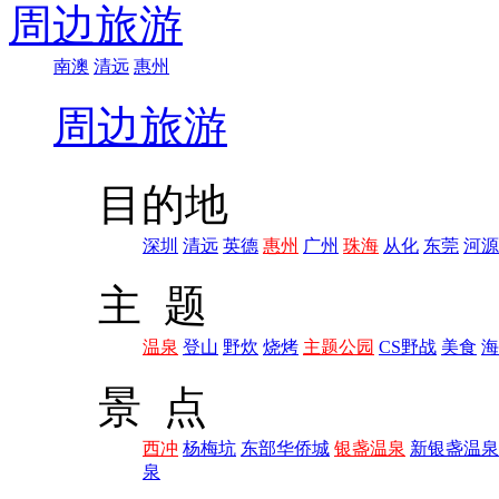
周边旅游
南澳
清远
惠州
周边旅游
目的地
深圳
清远
英德
惠州
广州
珠海
从化
东莞
河源
主 题
温泉
登山
野炊
烧烤
主题公园
CS野战
美食
海
景 点
西冲
杨梅坑
东部华侨城
银盏温泉
新银盏温泉
泉