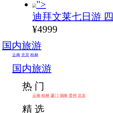
">
迪拜文莱七日游 四
¥4999
国内旅游
云南
北京
桂林
国内旅游
热 门
云南
桂林
厦门
湖南
贵州
北京
精 选