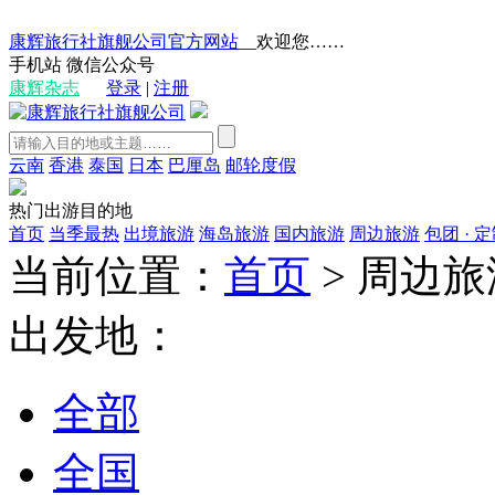
康辉旅行社旗舰公司官方网站
__欢迎您……
手机站
微信公众号
康辉杂志
登录
|
注册
云南
香港
泰国
日本
巴厘岛
邮轮度假
热门出游目的地
首页
当季最热
出境旅游
海岛旅游
国内旅游
周边旅游
包团 · 
当前位置：
首页
>
周边旅
出发地：
全部
全国