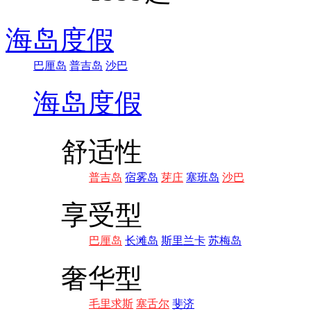
海岛度假
巴厘岛
普吉岛
沙巴
海岛度假
舒适性
普吉岛
宿雾岛
芽庄
塞班岛
沙巴
享受型
巴厘岛
长滩岛
斯里兰卡
苏梅岛
奢华型
毛里求斯
塞舌尔
斐济