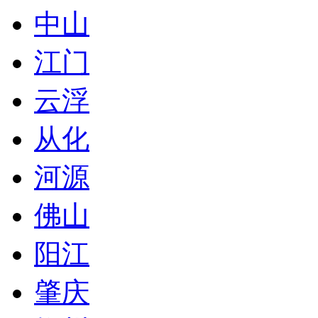
中山
江门
云浮
从化
河源
佛山
阳江
肇庆