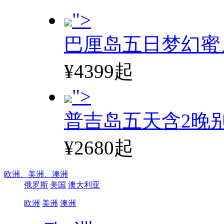
">
巴厘岛五日梦幻蜜
¥4399起
">
普吉岛五天含2晚
¥2680起
欧洲、
美洲、
澳洲
俄罗斯
美国
澳大利亚
欧洲
美洲
澳洲