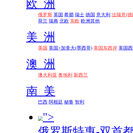
欧 洲
俄罗斯
英国
希腊
瑞士
德国
意大利
法瑞意(德
荷兰
瑞典
北欧
东欧
欧洲其他
美 洲
美国
美国+加拿大(墨西哥)
美国东西岸
美国西
澳 洲
澳大利亚
奥地利
新西兰
南 美
巴西
阿根廷
秘鲁
智利
">
俄罗斯特惠-双首