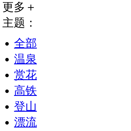
更多＋
主题：
全部
温泉
赏花
高铁
登山
漂流