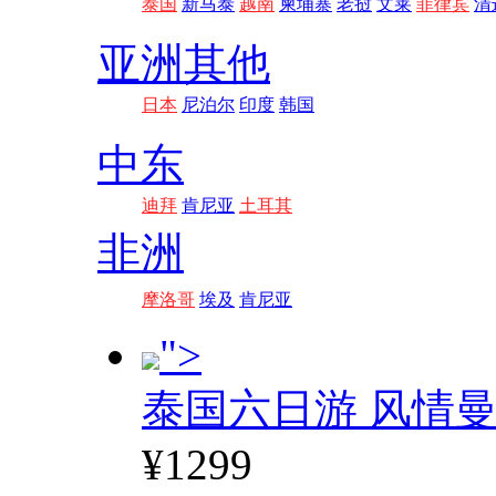
泰国
新马泰
越南
柬埔寨
老挝
文莱
菲律宾
清
亚洲其他
日本
尼泊尔
印度
韩国
中东
迪拜
肯尼亚
土耳其
非洲
摩洛哥
埃及
肯尼亚
">
泰国六日游 风情
¥1299