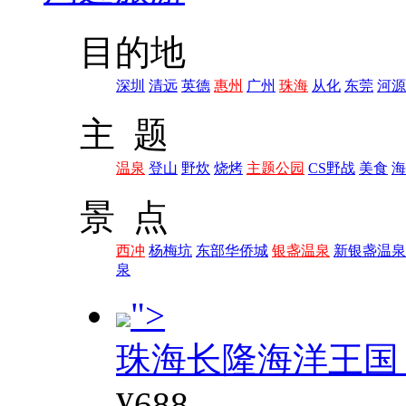
目的地
深圳
清远
英德
惠州
广州
珠海
从化
东莞
河源
主 题
温泉
登山
野炊
烧烤
主题公园
CS野战
美食
海
景 点
西冲
杨梅坑
东部华侨城
银盏温泉
新银盏温泉
泉
">
珠海长隆海洋王国
¥688