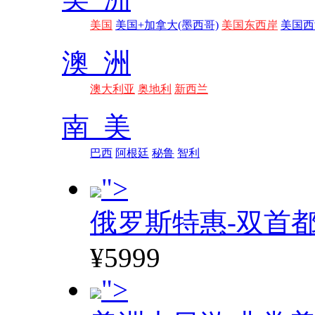
美国
美国+加拿大(墨西哥)
美国东西岸
美国西
澳 洲
澳大利亚
奥地利
新西兰
南 美
巴西
阿根廷
秘鲁
智利
">
俄罗斯特惠-双首
¥5999
">