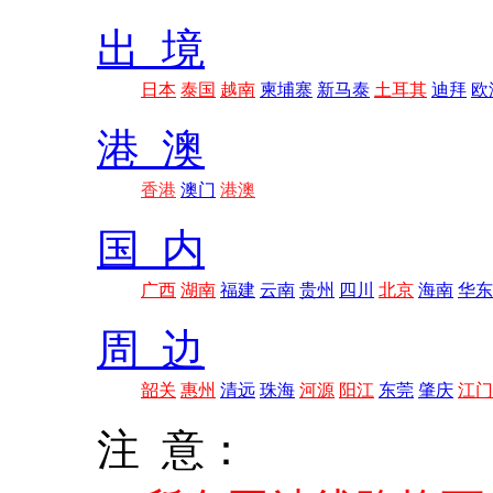
出 境
日本
泰国
越南
柬埔寨
新马泰
土耳其
迪拜
欧
港 澳
香港
澳门
港澳
国 内
广西
湖南
福建
云南
贵州
四川
北京
海南
华东
周 边
韶关
惠州
清远
珠海
河源
阳江
东莞
肇庆
江门
注 意：