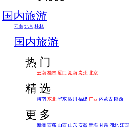
国内旅游
云南
北京
桂林
国内旅游
热 门
云南
桂林
厦门
湖南
贵州
北京
精 选
海南
东北
华东
四川
福建
广西
内蒙古
陕西
更 多
新疆
西藏
山西
山东
安徽
青海
甘肃
湖北
江西