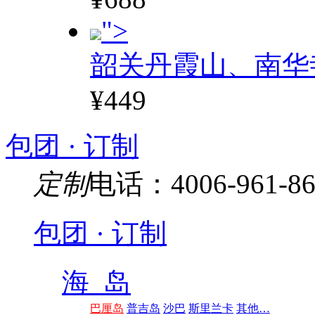
">
韶关丹霞山、南华
¥449
包团 · 订制
定制
电话：4006-961-86
包团 · 订制
海 岛
巴厘岛
普吉岛
沙巴
斯里兰卡
其他…