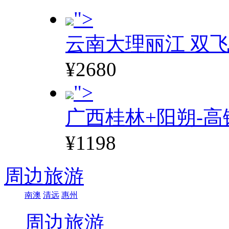
">
云南大理丽江 双飞
¥2680
">
广西桂林+阳朔-高
¥1198
周边旅游
南澳
清远
惠州
周边旅游