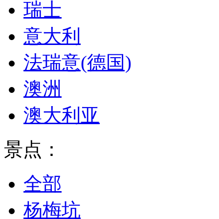
瑞士
意大利
法瑞意(德国)
澳洲
澳大利亚
景点：
全部
杨梅坑