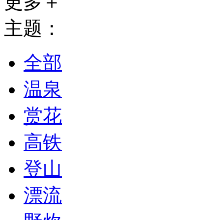
更多＋
主题：
全部
温泉
赏花
高铁
登山
漂流