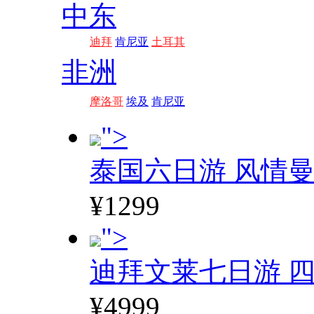
中东
迪拜
肯尼亚
土耳其
非洲
摩洛哥
埃及
肯尼亚
">
泰国六日游 风情
¥1299
">
迪拜文莱七日游 四
¥4999