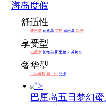
海岛度假
舒适性
普吉岛
宿雾岛
芽庄
塞班岛
沙巴
享受型
巴厘岛
长滩岛
斯里兰卡
苏梅岛
奢华型
毛里求斯
塞舌尔
斐济
">
巴厘岛五日梦幻蜜