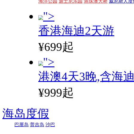
海洋公园
迪士尼乐园
港珠澳大桥
威尼斯人度
">
香港海迪2天游
¥699起
">
港澳4天3晚,含海
¥999起
海岛度假
巴厘岛
普吉岛
沙巴