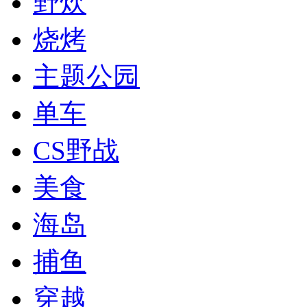
野炊
烧烤
主题公园
单车
CS野战
美食
海岛
捕鱼
穿越