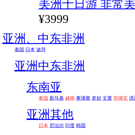
美洲十日游 非常美
¥3999
亚洲、
中东非洲
泰国
日本
迪拜
亚洲
中东非洲
东南亚
泰国
新马泰
越南
柬埔寨
老挝
文莱
菲律宾
清
亚洲其他
日本
尼泊尔
印度
韩国