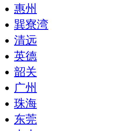
惠州
巽寮湾
清远
英德
韶关
广州
珠海
东莞