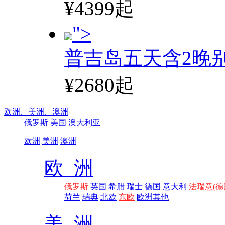
¥4399起
">
普吉岛五天含2晚
¥2680起
欧洲、
美洲、
澳洲
俄罗斯
美国
澳大利亚
欧洲
美洲
澳洲
欧 洲
俄罗斯
英国
希腊
瑞士
德国
意大利
法瑞意(德
荷兰
瑞典
北欧
东欧
欧洲其他
美 洲