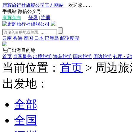
康辉旅行社旗舰公司官方网站
__欢迎您……
手机站
微信公众号
康辉杂志
登录
|
注册
云南
香港
泰国
日本
巴厘岛
邮轮度假
热门出游目的地
首页
当季最热
出境旅游
海岛旅游
国内旅游
周边旅游
包团 · 
当前位置：
首页
>
周边旅
出发地：
全部
全国