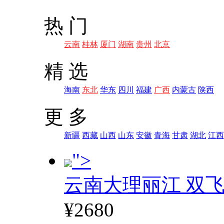
热 门
云南
桂林
厦门
湖南
贵州
北京
精 选
海南
东北
华东
四川
福建
广西
内蒙古
陕西
更 多
新疆
西藏
山西
山东
安徽
青海
甘肃
湖北
江西
">
云南大理丽江 双飞
¥2680