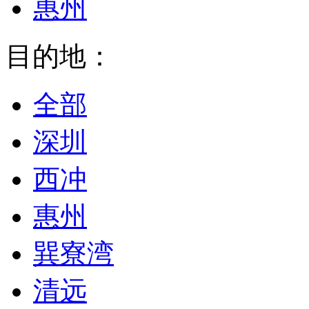
惠州
目的地：
全部
深圳
西冲
惠州
巽寮湾
清远