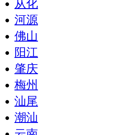
从化
河源
佛山
阳江
肇庆
梅州
汕尾
潮汕
云南