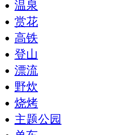
温泉
赏花
高铁
登山
漂流
野炊
烧烤
主题公园