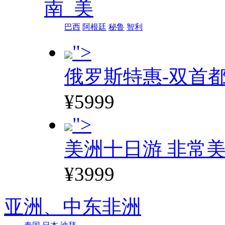
南 美
巴西
阿根廷
秘鲁
智利
">
俄罗斯特惠-双首
¥5999
">
美洲十日游 非常美
¥3999
亚洲、
中东非洲