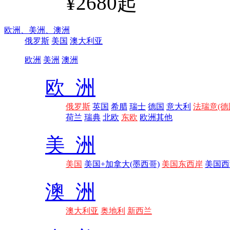
¥2680起
欧洲、
美洲、
澳洲
俄罗斯
美国
澳大利亚
欧洲
美洲
澳洲
欧 洲
俄罗斯
英国
希腊
瑞士
德国
意大利
法瑞意(德
荷兰
瑞典
北欧
东欧
欧洲其他
美 洲
美国
美国+加拿大(墨西哥)
美国东西岸
美国西
澳 洲
澳大利亚
奥地利
新西兰