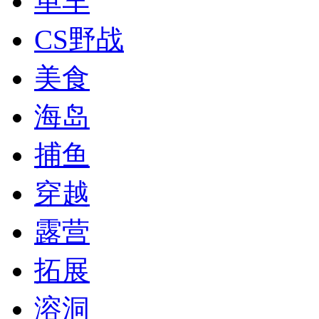
单车
CS野战
美食
海岛
捕鱼
穿越
露营
拓展
溶洞