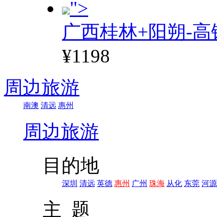
">
广西桂林+阳朔-高
¥1198
周边旅游
南澳
清远
惠州
周边旅游
目的地
深圳
清远
英德
惠州
广州
珠海
从化
东莞
河源
主 题