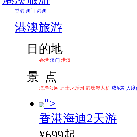
香港
澳门
港澳
港澳旅游
目的地
香港
澳门
港澳
景 点
海洋公园
迪士尼乐园
港珠澳大桥
威尼斯人度
">
香港海迪2天游
¥699起