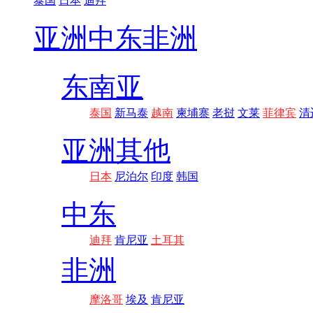
泰国
日本
迪拜
亚洲
中东非洲
东南亚
泰国
新马泰
越南
柬埔寨
老挝
文莱
菲律宾
清
亚洲其他
日本
尼泊尔
印度
韩国
中东
迪拜
肯尼亚
土耳其
非洲
摩洛哥
埃及
肯尼亚