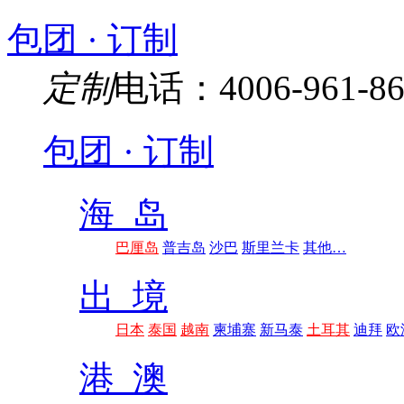
包团 · 订制
定制
电话：4006-961-86
包团 · 订制
海 岛
巴厘岛
普吉岛
沙巴
斯里兰卡
其他…
出 境
日本
泰国
越南
柬埔寨
新马泰
土耳其
迪拜
欧
港 澳