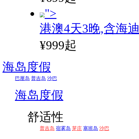
">
港澳4天3晚,含海
¥999起
海岛度假
巴厘岛
普吉岛
沙巴
海岛度假
舒适性
普吉岛
宿雾岛
芽庄
塞班岛
沙巴