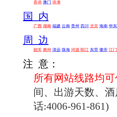
香港
澳门
港澳
国 内
广西
湖南
福建
云南
贵州
四川
北京
海南
华东
周 边
韶关
惠州
清远
珠海
河源
阳江
东莞
肇庆
江门
注 意：
所有网站线路均可
间、出游天数、酒
话:4006-961-861)