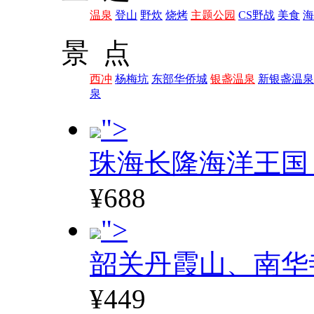
温泉
登山
野炊
烧烤
主题公园
CS野战
美食
海
景 点
西冲
杨梅坑
东部华侨城
银盏温泉
新银盏温泉
泉
">
珠海长隆海洋王国
¥688
">
韶关丹霞山、南华
¥449