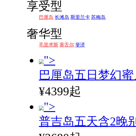
享受型
巴厘岛
长滩岛
斯里兰卡
苏梅岛
奢华型
毛里求斯
塞舌尔
斐济
">
巴厘岛五日梦幻蜜
¥4399起
">
普吉岛五天含2晚