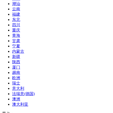
潮汕
云南
福建
东北
四川
重庆
青海
甘肃
宁夏
内蒙古
新疆
陕西
厦门
越南
欧洲
瑞士
意大利
法瑞意(德国)
澳洲
澳大利亚