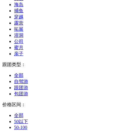
海岛
捕鱼
穿越
露营
拓展
溶洞
公司
蜜月
亲子
跟团类型：
全部
自驾游
跟团游
包团游
价格区间：
全部
50以下
50-100