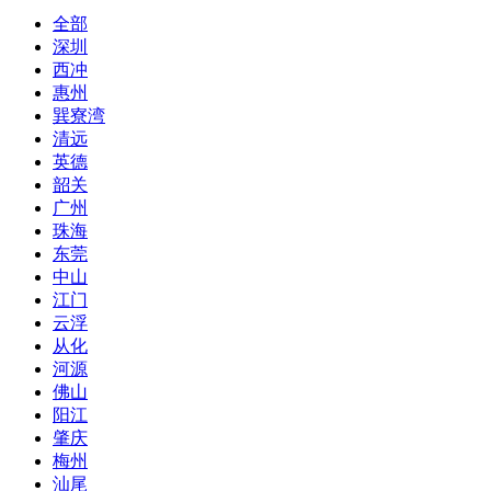
全部
深圳
西冲
惠州
巽寮湾
清远
英德
韶关
广州
珠海
东莞
中山
江门
云浮
从化
河源
佛山
阳江
肇庆
梅州
汕尾