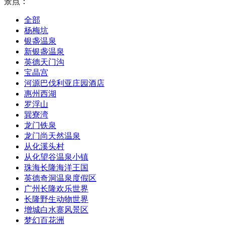
景点：
全部
杨梅坑
银盏温泉
新银盏温泉
英德天门沟
宝晶宫
河源巴伐利亚庄园酒店
惠州西湖
罗浮山
巽寮湾
龙门铁泉
龙门尚天然温泉
从化溪头村
从化望谷温泉小镇
珠海长隆海洋王国
英德奇洞温泉度假区
广州长隆欢乐世界
长隆野生动物世界
增城白水寨风景区
梦幻百花洲