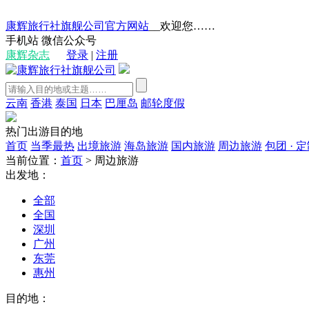
康辉旅行社旗舰公司官方网站
__欢迎您……
手机站
微信公众号
康辉杂志
登录
|
注册
云南
香港
泰国
日本
巴厘岛
邮轮度假
热门出游目的地
首页
当季最热
出境旅游
海岛旅游
国内旅游
周边旅游
包团 · 
当前位置：
首页
>
周边旅游
出发地：
全部
全国
深圳
广州
东莞
惠州
目的地：