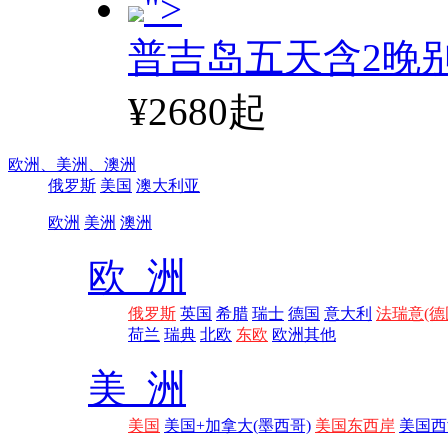
">
普吉岛五天含2晚
¥2680起
欧洲、
美洲、
澳洲
俄罗斯
美国
澳大利亚
欧洲
美洲
澳洲
欧 洲
俄罗斯
英国
希腊
瑞士
德国
意大利
法瑞意(德
荷兰
瑞典
北欧
东欧
欧洲其他
美 洲
美国
美国+加拿大(墨西哥)
美国东西岸
美国西