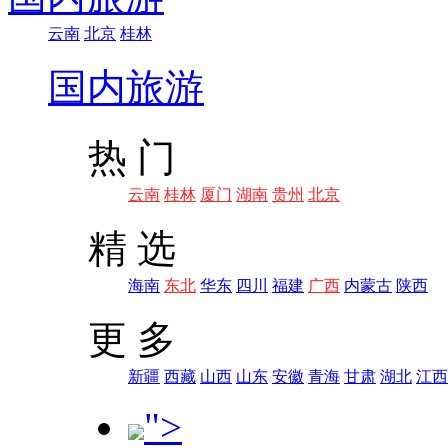
云南
北京
桂林
国内旅游
热 门
云南
桂林
厦门
湖南
贵州
北京
精 选
海南
东北
华东
四川
福建
广西
内蒙古
陕西
更 多
新疆
西藏
山西
山东
安徽
青海
甘肃
湖北
江西
">