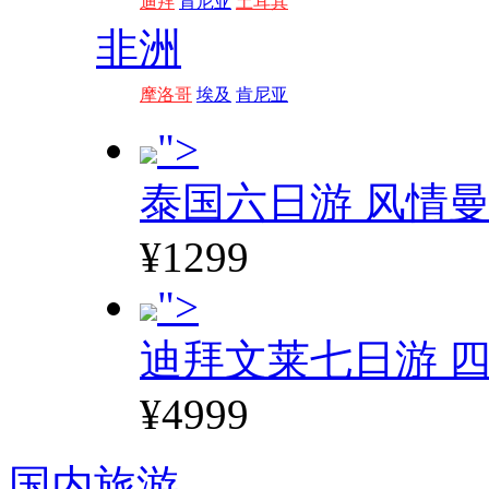
迪拜
肯尼亚
土耳其
非洲
摩洛哥
埃及
肯尼亚
">
泰国六日游 风情
¥1299
">
迪拜文莱七日游 四
¥4999
国内旅游