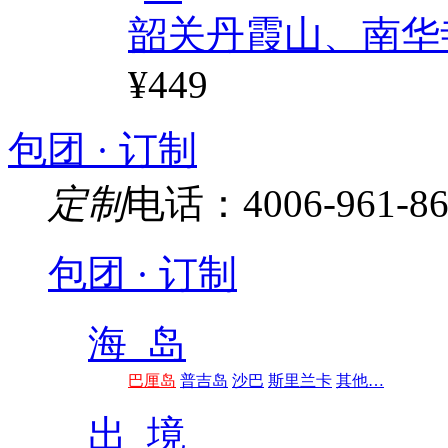
韶关丹霞山、南华
¥449
包团 · 订制
定制
电话：4006-961-86
包团 · 订制
海 岛
巴厘岛
普吉岛
沙巴
斯里兰卡
其他…
出 境