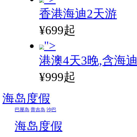
香港海迪2天游
¥699起
">
港澳4天3晚,含海
¥999起
海岛度假
巴厘岛
普吉岛
沙巴
海岛度假