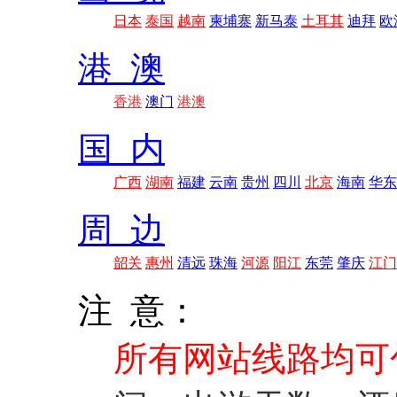
日本
泰国
越南
柬埔寨
新马泰
土耳其
迪拜
欧
港 澳
香港
澳门
港澳
国 内
广西
湖南
福建
云南
贵州
四川
北京
海南
华东
周 边
韶关
惠州
清远
珠海
河源
阳江
东莞
肇庆
江门
注 意：
所有网站线路均可