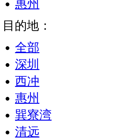
惠州
目的地：
全部
深圳
西冲
惠州
巽寮湾
清远