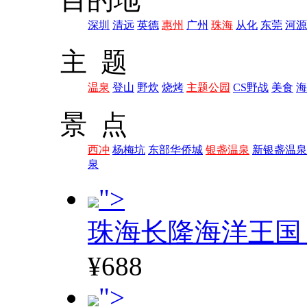
深圳
清远
英德
惠州
广州
珠海
从化
东莞
河源
主 题
温泉
登山
野炊
烧烤
主题公园
CS野战
美食
海
景 点
西冲
杨梅坑
东部华侨城
银盏温泉
新银盏温泉
泉
">
珠海长隆海洋王国
¥688
">