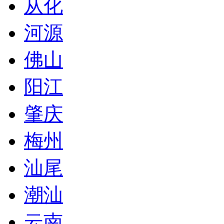
从化
河源
佛山
阳江
肇庆
梅州
汕尾
潮汕
云南