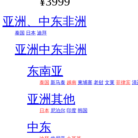
¥3999
亚洲、
中东非洲
泰国
日本
迪拜
亚洲
中东非洲
东南亚
泰国
新马泰
越南
柬埔寨
老挝
文莱
菲律宾
清
亚洲其他
日本
尼泊尔
印度
韩国
中东