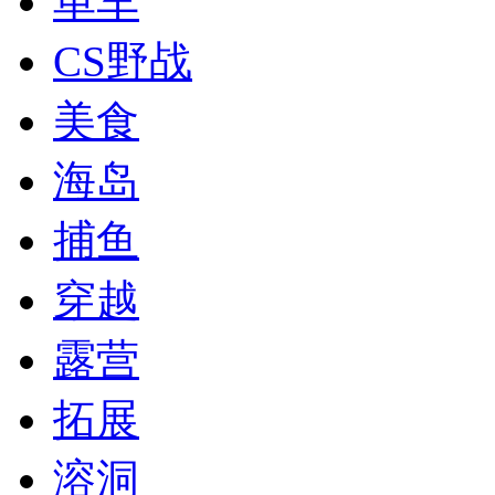
单车
CS野战
美食
海岛
捕鱼
穿越
露营
拓展
溶洞