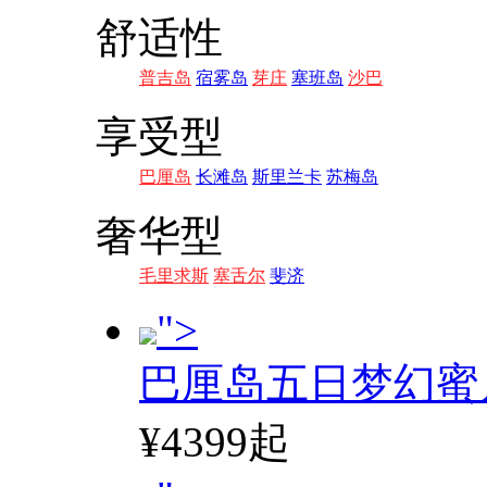
舒适性
普吉岛
宿雾岛
芽庄
塞班岛
沙巴
享受型
巴厘岛
长滩岛
斯里兰卡
苏梅岛
奢华型
毛里求斯
塞舌尔
斐济
">
巴厘岛五日梦幻蜜
¥4399起