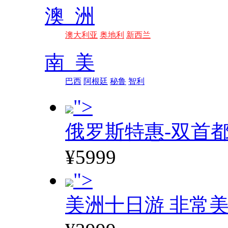
澳 洲
澳大利亚
奥地利
新西兰
南 美
巴西
阿根廷
秘鲁
智利
">
俄罗斯特惠-双首
¥5999
">
美洲十日游 非常美