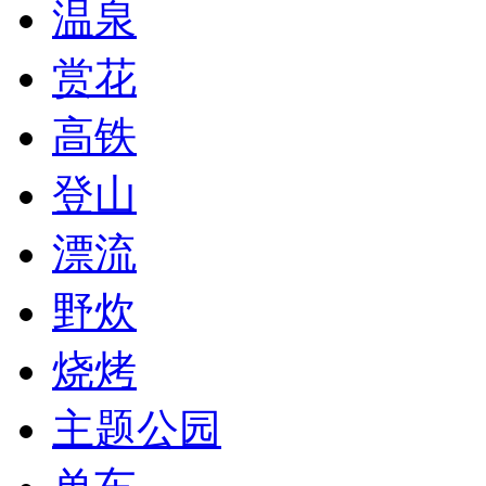
温泉
赏花
高铁
登山
漂流
野炊
烧烤
主题公园