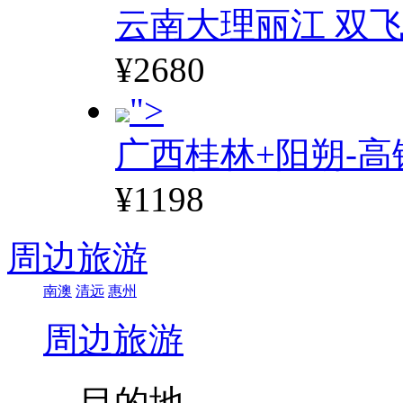
云南大理丽江 双飞
¥2680
">
广西桂林+阳朔-高
¥1198
周边旅游
南澳
清远
惠州
周边旅游
目的地