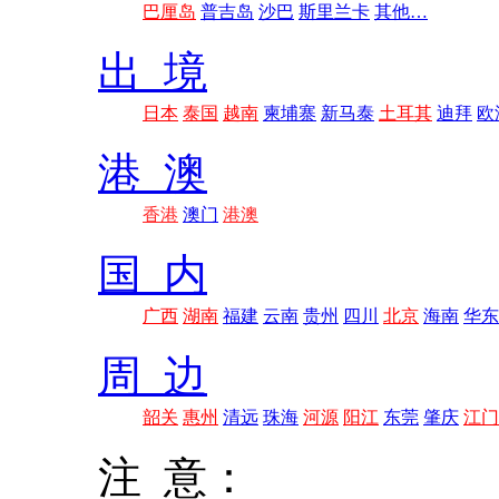
巴厘岛
普吉岛
沙巴
斯里兰卡
其他…
出 境
日本
泰国
越南
柬埔寨
新马泰
土耳其
迪拜
欧
港 澳
香港
澳门
港澳
国 内
广西
湖南
福建
云南
贵州
四川
北京
海南
华东
周 边
韶关
惠州
清远
珠海
河源
阳江
东莞
肇庆
江门
注 意：