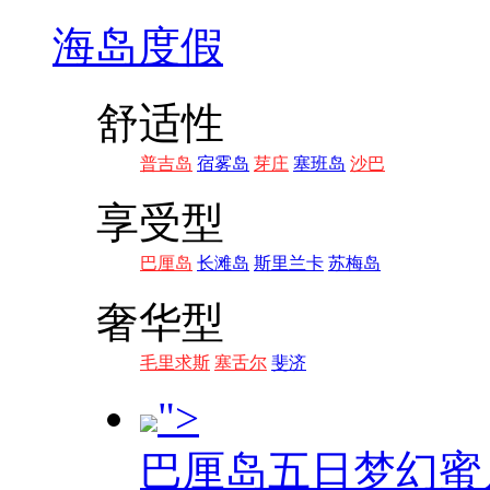
海岛度假
舒适性
普吉岛
宿雾岛
芽庄
塞班岛
沙巴
享受型
巴厘岛
长滩岛
斯里兰卡
苏梅岛
奢华型
毛里求斯
塞舌尔
斐济
">
巴厘岛五日梦幻蜜