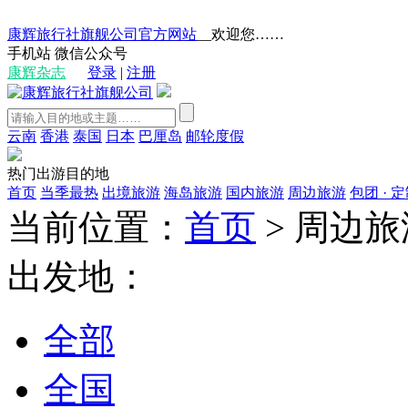
康辉旅行社旗舰公司官方网站
__欢迎您……
手机站
微信公众号
康辉杂志
登录
|
注册
云南
香港
泰国
日本
巴厘岛
邮轮度假
热门出游目的地
首页
当季最热
出境旅游
海岛旅游
国内旅游
周边旅游
包团 · 
当前位置：
首页
>
周边旅
出发地：
全部
全国