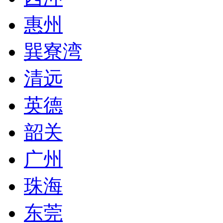
惠州
巽寮湾
清远
英德
韶关
广州
珠海
东莞