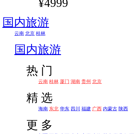
¥4999
国内旅游
云南
北京
桂林
国内旅游
热 门
云南
桂林
厦门
湖南
贵州
北京
精 选
海南
东北
华东
四川
福建
广西
内蒙古
陕西
更 多