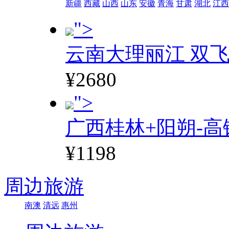
新疆
西藏
山西
山东
安徽
青海
甘肃
湖北
江西
">
云南大理丽江 双飞
¥2680
">
广西桂林+阳朔-高
¥1198
周边旅游
南澳
清远
惠州