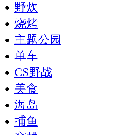
野炊
烧烤
主题公园
单车
CS野战
美食
海岛
捕鱼