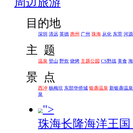
周边旅游
目的地
深圳
清远
英德
惠州
广州
珠海
从化
东莞
河源
主 题
温泉
登山
野炊
烧烤
主题公园
CS野战
美食
海
景 点
西冲
杨梅坑
东部华侨城
银盏温泉
新银盏温泉
泉
">
珠海长隆海洋王国