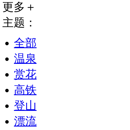
更多＋
主题：
全部
温泉
赏花
高铁
登山
漂流