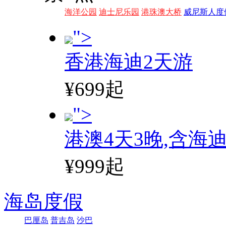
海洋公园
迪士尼乐园
港珠澳大桥
威尼斯人度
">
香港海迪2天游
¥699起
">
港澳4天3晚,含海
¥999起
海岛度假
巴厘岛
普吉岛
沙巴