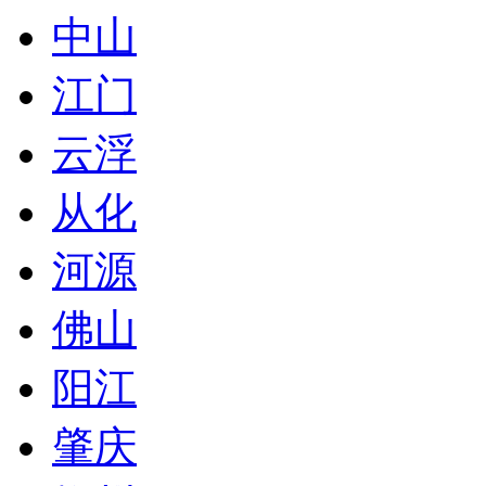
中山
江门
云浮
从化
河源
佛山
阳江
肇庆