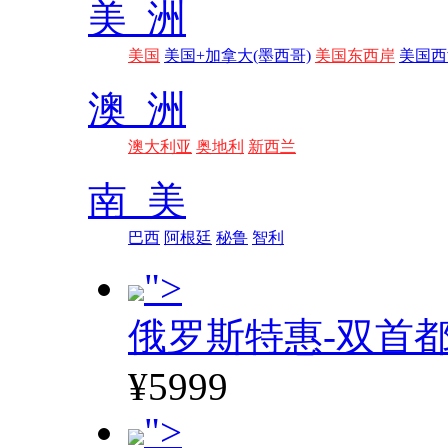
美 洲
美国
美国+加拿大(墨西哥)
美国东西岸
美国西
澳 洲
澳大利亚
奥地利
新西兰
南 美
巴西
阿根廷
秘鲁
智利
">
俄罗斯特惠-双首
¥5999
">