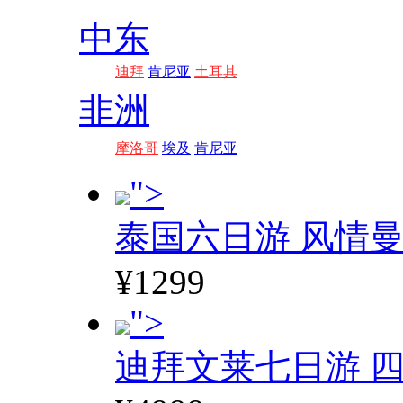
中东
迪拜
肯尼亚
土耳其
非洲
摩洛哥
埃及
肯尼亚
">
泰国六日游 风情
¥1299
">
迪拜文莱七日游 四