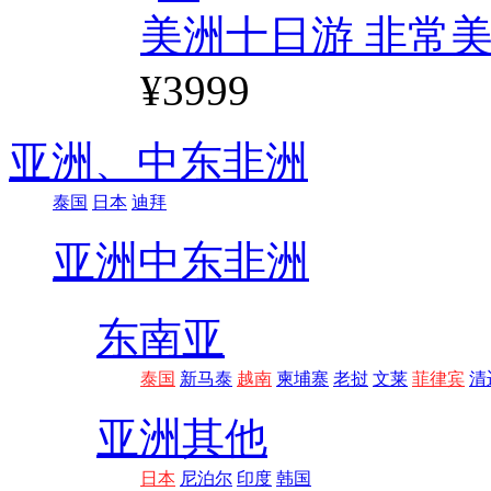
美洲十日游 非常美
¥3999
亚洲、
中东非洲
泰国
日本
迪拜
亚洲
中东非洲
东南亚
泰国
新马泰
越南
柬埔寨
老挝
文莱
菲律宾
清
亚洲其他
日本
尼泊尔
印度
韩国