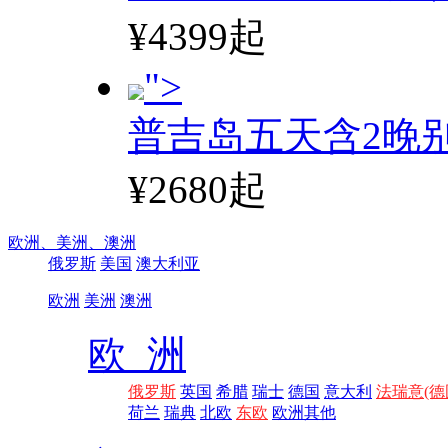
¥4399起
">
普吉岛五天含2晚
¥2680起
欧洲、
美洲、
澳洲
俄罗斯
美国
澳大利亚
欧洲
美洲
澳洲
欧 洲
俄罗斯
英国
希腊
瑞士
德国
意大利
法瑞意(德
荷兰
瑞典
北欧
东欧
欧洲其他